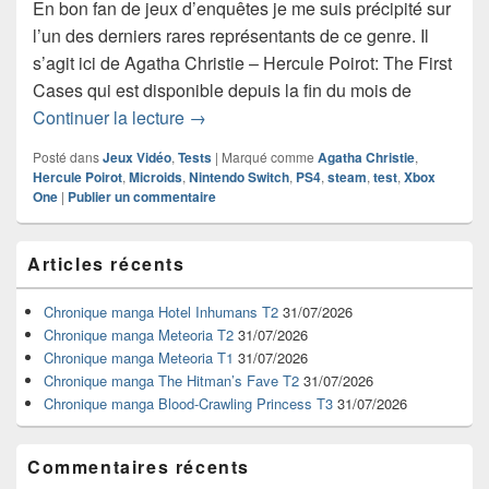
En bon fan de jeux d’enquêtes je me suis précipité sur
l’un des derniers rares représentants de ce genre. Il
s’agit ici de Agatha Christie – Hercule Poirot: The First
Cases qui est disponible depuis la fin du mois de
Test de Agatha Christie – Hercule Poir
Continuer la lecture
→
Posté dans
Jeux Vidéo
,
Tests
|
Marqué comme
Agatha Christie
,
Hercule Poirot
,
Microids
,
Nintendo Switch
,
PS4
,
steam
,
test
,
Xbox
One
|
Publier un commentaire
Zone
Articles récents
principale
de
widget
Chronique manga Hotel Inhumans T2
31/07/2026
pour
Chronique manga Meteoria T2
31/07/2026
la
Chronique manga Meteoria T1
31/07/2026
barre
Chronique manga The Hitman’s Fave T2
31/07/2026
latérale
Chronique manga Blood-Crawling Princess T3
31/07/2026
Commentaires récents