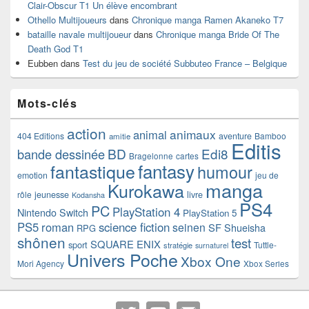
Clair-Obscur T1 Un élève encombrant
Othello Multijoueurs
dans
Chronique manga Ramen Akaneko T7
bataille navale multijoueur
dans
Chronique manga Bride Of The
Death God T1
Eubben
dans
Test du jeu de société Subbuteo France – Belgique
Mots-clés
action
animaux
animal
404 Editions
aventure
Bamboo
amitie
Editis
BD
Edi8
bande dessinée
Bragelonne
cartes
fantasy
fantastique
humour
emotion
jeu de
manga
Kurokawa
rôle
jeunesse
livre
Kodansha
PS4
PC
PlayStation 4
Nintendo Switch
PlayStation 5
PS5
roman
science fiction
seinen
SF
Shueisha
RPG
shônen
test
SQUARE ENIX
sport
Tuttle-
stratégie
surnaturel
Univers Poche
Xbox One
Mori Agency
Xbox Series