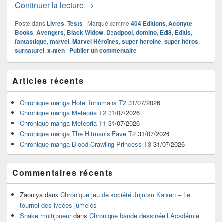
Chronique roman Marvel Héroïnes – D
Continuer la lecture
→
Posté dans
Livres
,
Tests
|
Marqué comme
404 Editions
,
Aconyte
Books
,
Avengers
,
Black Widow
,
Deadpool
,
domino
,
Edi8
,
Editis
,
fantastique
,
marvel
,
Marvel Héroïnes
,
super heroine
,
super héros
,
surnaturel
,
x-men
|
Publier un commentaire
Zone
Articles récents
principale
de
widget
Chronique manga Hotel Inhumans T2
31/07/2026
pour
Chronique manga Meteoria T2
31/07/2026
la
Chronique manga Meteoria T1
31/07/2026
barre
Chronique manga The Hitman’s Fave T2
31/07/2026
latérale
Chronique manga Blood-Crawling Princess T3
31/07/2026
Commentaires récents
Zaouiya
dans
Chronique jeu de société Jujutsu Kaisen – Le
tournoi des lycées jumelés
Snake multijoueur
dans
Chronique bande dessinée L’Académie