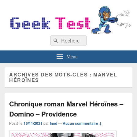
GeekTest
Recherche :
Blog jeux-vidéo et high-tech
Rechercher
Menu
ARCHIVES DES MOTS-CLÉS :
MARVEL
HÉROÏNES
Chronique roman Marvel Héroïnes –
Domino – Providence
Posté le
16/11/2021
par
Inod
—
Aucun commentaire ↓