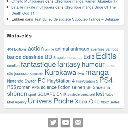
Othello Multijoueurs
dans
Chronique manga Ramen Akaneko T7
bataille navale multijoueur
dans
Chronique manga Bride Of The
Death God T1
Eubben
dans
Test du jeu de société Subbuteo France – Belgique
Mots-clés
action
animaux
animal
404 Editions
aventure
Bamboo
amitie
Editis
BD
Edi8
bande dessinée
Bragelonne
cartes
fantasy
fantastique
humour
emotion
jeu de
manga
Kurokawa
rôle
jeunesse
livre
Kodansha
PS4
PC
PlayStation 4
Nintendo Switch
PlayStation 5
PS5
roman
science fiction
seinen
SF
Shueisha
RPG
shônen
test
SQUARE ENIX
sport
Tuttle-
stratégie
surnaturel
Univers Poche
Xbox One
Mori Agency
Xbox Series