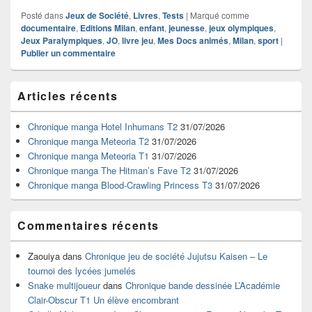
Posté dans
Jeux de Société
,
Livres
,
Tests
|
Marqué comme
documentaire
,
Editions Milan
,
enfant
,
jeunesse
,
jeux olympiques
,
Jeux Paralympiques
,
JO
,
livre jeu
,
Mes Docs animés
,
Milan
,
sport
|
Publier un commentaire
Zone
Articles récents
principale
de
widget
Chronique manga Hotel Inhumans T2
31/07/2026
pour
Chronique manga Meteoria T2
31/07/2026
la
Chronique manga Meteoria T1
31/07/2026
barre
Chronique manga The Hitman’s Fave T2
31/07/2026
latérale
Chronique manga Blood-Crawling Princess T3
31/07/2026
Commentaires récents
Zaouiya
dans
Chronique jeu de société Jujutsu Kaisen – Le
tournoi des lycées jumelés
Snake multijoueur
dans
Chronique bande dessinée L’Académie
Clair-Obscur T1 Un élève encombrant