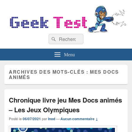
GeekTest
Recherche :
Blog jeux-vidéo et high-tech
Rechercher
Menu
ARCHIVES DES MOTS-CLÉS :
MES DOCS
ANIMÉS
Chronique livre jeu Mes Docs animés
– Les Jeux Olympiques
Posté le
06/07/2021
par
Inod
—
Aucun commentaire ↓