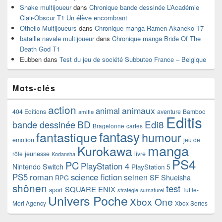
Snake multijoueur
dans
Chronique bande dessinée L’Académie
Clair-Obscur T1 Un élève encombrant
Othello Multijoueurs
dans
Chronique manga Ramen Akaneko T7
bataille navale multijoueur
dans
Chronique manga Bride Of The
Death God T1
Eubben
dans
Test du jeu de société Subbuteo France – Belgique
Mots-clés
action
animaux
animal
404 Editions
aventure
Bamboo
amitie
Editis
BD
Edi8
bande dessinée
Bragelonne
cartes
fantasy
fantastique
humour
emotion
jeu de
manga
Kurokawa
rôle
jeunesse
livre
Kodansha
PS4
PC
PlayStation 4
Nintendo Switch
PlayStation 5
PS5
roman
science fiction
seinen
SF
Shueisha
RPG
shônen
test
SQUARE ENIX
sport
Tuttle-
stratégie
surnaturel
Univers Poche
Xbox One
Mori Agency
Xbox Series