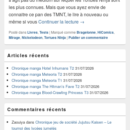
les plus connues. Mais que vous ayez envie de
connaitre ce pan des TMNT, le lire à nouveau ou
Critique de la BD Teena
même si vous
Continuer la lecture
→
Posté dans
Livres
,
Tests
|
Marqué comme
Bragelonne
,
HiComics
,
Mirage
,
Nickelodeon
,
Tortues Ninja
|
Publier un commentaire
Zone
Articles récents
principale
de
widget
Chronique manga Hotel Inhumans T2
31/07/2026
pour
Chronique manga Meteoria T2
31/07/2026
la
Chronique manga Meteoria T1
31/07/2026
barre
Chronique manga The Hitman’s Fave T2
31/07/2026
latérale
Chronique manga Blood-Crawling Princess T3
31/07/2026
Commentaires récents
Zaouiya
dans
Chronique jeu de société Jujutsu Kaisen – Le
tournoi des lycées jumelés