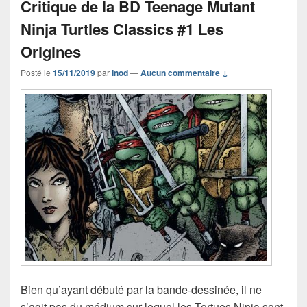
Critique de la BD Teenage Mutant
Ninja Turtles Classics #1 Les
Origines
Posté le
15/11/2019
par
Inod
—
Aucun commentaire ↓
Bien qu’ayant débuté par la bande-dessinée, il ne
s’agit pas du médium sur lequel les Tortues Ninja sont