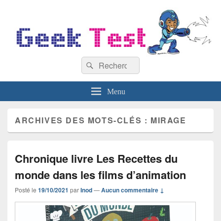
GeekTest
Recherche :
Blog jeux-vidéo et high-tech
Rechercher
Menu
ARCHIVES DES MOTS-CLÉS :
MIRAGE
Chronique livre Les Recettes du
monde dans les films d’animation
Posté le
19/10/2021
par
Inod
—
Aucun commentaire ↓