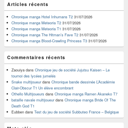
Zone
Articles récents
principale
de
widget
Chronique manga Hotel Inhumans T2
31/07/2026
pour
Chronique manga Meteoria T2
31/07/2026
la
Chronique manga Meteoria T1
31/07/2026
barre
Chronique manga The Hitman’s Fave T2
31/07/2026
latérale
Chronique manga Blood-Crawling Princess T3
31/07/2026
Commentaires récents
Zaouiya
dans
Chronique jeu de société Jujutsu Kaisen – Le
tournoi des lycées jumelés
Snake multijoueur
dans
Chronique bande dessinée L’Académie
Clair-Obscur T1 Un élève encombrant
Othello Multijoueurs
dans
Chronique manga Ramen Akaneko T7
bataille navale multijoueur
dans
Chronique manga Bride Of The
Death God T1
Eubben
dans
Test du jeu de société Subbuteo France – Belgique