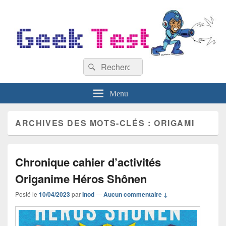
GeekTest
Recherche :
Blog jeux-vidéo et high-tech
Rechercher
Menu
ARCHIVES DES MOTS-CLÉS :
ORIGAMI
Chronique cahier d’activités
Origanime Héros Shônen
Posté le
10/04/2023
par
Inod
—
Aucun commentaire ↓