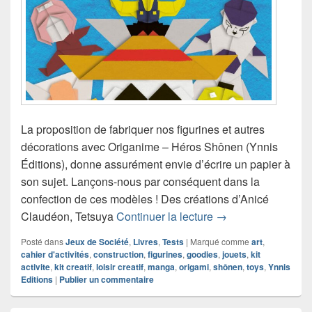
La proposition de fabriquer nos figurines et autres
décorations avec Origanime – Héros Shônen (Ynnis
Éditions), donne assurément envie d’écrire un papier à
son sujet. Lançons-nous par conséquent dans la
confection de ces modèles ! Des créations d’Anicé
Chronique cahier d
Claudéon, Tetsuya
Continuer la lecture
→
Posté dans
Jeux de Société
,
Livres
,
Tests
|
Marqué comme
art
,
cahier d'activités
,
construction
,
figurines
,
goodies
,
jouets
,
kit
activite
,
kit creatif
,
loisir creatif
,
manga
,
origami
,
shônen
,
toys
,
Ynnis
Editions
|
Publier un commentaire