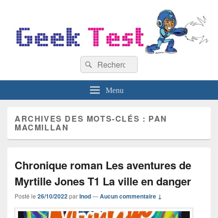
GeekTest
Recherche :
Blog jeux-vidéo et high-tech
Rechercher
Menu
ARCHIVES DES MOTS-CLÉS :
PAN
MACMILLAN
Chronique roman Les aventures de
Myrtille Jones T1 La ville en danger
Posté le
26/10/2022
par
Inod
—
Aucun commentaire ↓