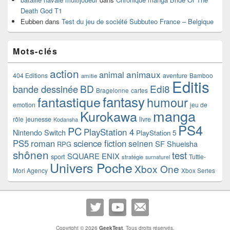
Death God T1
Eubben
dans
Test du jeu de société Subbuteo France – Belgique
Mots-clés
action
animaux
animal
404 Editions
aventure
Bamboo
amitie
Editis
BD
Edi8
bande dessinée
Bragelonne
cartes
fantasy
fantastique
humour
emotion
jeu de
manga
Kurokawa
rôle
jeunesse
livre
Kodansha
PS4
PC
PlayStation 4
Nintendo Switch
PlayStation 5
PS5
roman
science fiction
seinen
SF
Shueisha
RPG
shônen
test
SQUARE ENIX
sport
Tuttle-
stratégie
surnaturel
Univers Poche
Xbox One
Mori Agency
Xbox Series
Copyright © 2026
GeekTest
. Tous droits réservés.