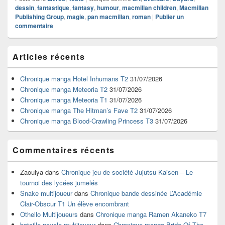
dessin
,
fantastique
,
fantasy
,
humour
,
macmillan children
,
Macmillan
Publishing Group
,
magie
,
pan macmillan
,
roman
|
Publier un
commentaire
Zone
Articles récents
principale
de
widget
Chronique manga Hotel Inhumans T2
31/07/2026
pour
Chronique manga Meteoria T2
31/07/2026
la
Chronique manga Meteoria T1
31/07/2026
barre
Chronique manga The Hitman’s Fave T2
31/07/2026
latérale
Chronique manga Blood-Crawling Princess T3
31/07/2026
Commentaires récents
Zaouiya
dans
Chronique jeu de société Jujutsu Kaisen – Le
tournoi des lycées jumelés
Snake multijoueur
dans
Chronique bande dessinée L’Académie
Clair-Obscur T1 Un élève encombrant
Othello Multijoueurs
dans
Chronique manga Ramen Akaneko T7
bataille navale multijoueur
dans
Chronique manga Bride Of The