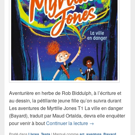
Aventurière en herbe de Rob Biddulph, à l’écriture et
au dessin, la pétillante jeune fille qu’on suivra durant
Les aventures de Myrtille Jones T1 La ville en danger
(Bayard), traduit par Maud Ortalda, devra elle enquêter
Chronique roman Les 
pour venir à bout
Continuer la lecture
→
Posté dans
Livres
,
Tests
|
Marqué comme
art
,
aventure
,
Bayard
,