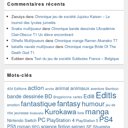
Commentaires récents
Zaouiya
dans
Chronique jeu de société Jujutsu Kaisen – Le
tournoi des lycées jumelés
Snake multijoueur
dans
Chronique bande dessinée L’Académie
Clair-Obscur T1 Un élève encombrant
Othello Multijoueurs
dans
Chronique manga Ramen Akaneko T7
bataille navale multijoueur
dans
Chronique manga Bride Of The
Death God T1
Eubben
dans
Test du jeu de société Subbuteo France – Belgique
Mots-clés
action
animaux
animal
404 Editions
aventure
Bamboo
amitie
Editis
BD
Edi8
bande dessinée
Bragelonne
cartes
fantasy
fantastique
humour
emotion
jeu de
manga
Kurokawa
rôle
jeunesse
livre
Kodansha
PS4
PC
PlayStation 4
Nintendo Switch
PlayStation 5
PS5
roman
science fiction
seinen
SF
Shueisha
RPG