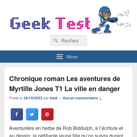
GeekTest
Recherche :
Blog jeux-vidéo et high-tech
Rechercher
Menu
Chronique roman Les aventures de
Myrtille Jones T1 La ville en danger
Posté le
26/10/2022
par
Inod
—
Aucun commentaire ↓
Aventurière en herbe de Rob Biddulph, à l’écriture et
au dessin, la pétillante jeune fille qu’on suivra durant