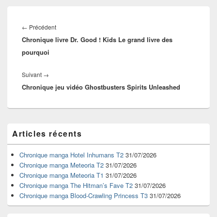
Navigation
de
Article
←
Précédent
l’article
Chronique livre Dr. Good ! Kids Le grand livre des
précédent :
pourquoi
Article
Suivant
→
Chronique jeu vidéo Ghostbusters Spirits Unleashed
suivant :
Zone
Articles récents
principale
de
widget
Chronique manga Hotel Inhumans T2
31/07/2026
pour
Chronique manga Meteoria T2
31/07/2026
la
Chronique manga Meteoria T1
31/07/2026
barre
Chronique manga The Hitman’s Fave T2
31/07/2026
latérale
Chronique manga Blood-Crawling Princess T3
31/07/2026