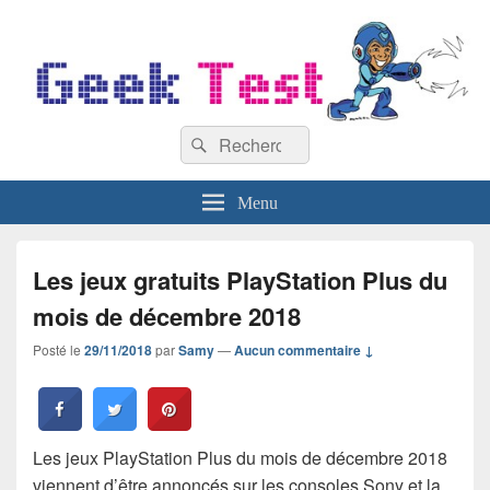
GeekTest
Recherche :
Blog jeux-vidéo et high-tech
Rechercher
Menu
Les jeux gratuits PlayStation Plus du
mois de décembre 2018
Posté le
29/11/2018
par
Samy
—
Aucun commentaire ↓
Les jeux PlayStation Plus du mois de décembre 2018
viennent d’être annoncés sur les consoles Sony et la