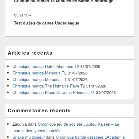
Critique du roman 13 Minutes de Sarah Pinborough
précédent :
Article
Suivant
→
Test du jeu de cartes Underleague
suivant :
Zone
Articles récents
principale
de
widget
Chronique manga Hotel Inhumans T2
31/07/2026
pour
Chronique manga Meteoria T2
31/07/2026
la
Chronique manga Meteoria T1
31/07/2026
barre
Chronique manga The Hitman’s Fave T2
31/07/2026
latérale
Chronique manga Blood-Crawling Princess T3
31/07/2026
Commentaires récents
Zaouiya
dans
Chronique jeu de société Jujutsu Kaisen – Le
tournoi des lycées jumelés
Snake multijoueur
dans
Chronique bande dessinée L’Académie