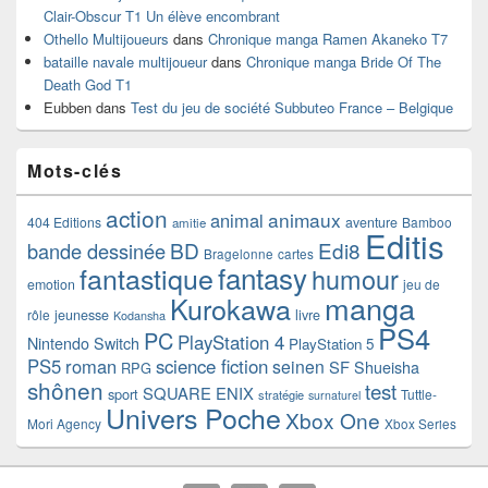
Clair-Obscur T1 Un élève encombrant
Othello Multijoueurs
dans
Chronique manga Ramen Akaneko T7
bataille navale multijoueur
dans
Chronique manga Bride Of The
Death God T1
Eubben
dans
Test du jeu de société Subbuteo France – Belgique
Mots-clés
action
animaux
animal
404 Editions
aventure
Bamboo
amitie
Editis
BD
Edi8
bande dessinée
Bragelonne
cartes
fantasy
fantastique
humour
emotion
jeu de
manga
Kurokawa
rôle
jeunesse
livre
Kodansha
PS4
PC
PlayStation 4
Nintendo Switch
PlayStation 5
PS5
roman
science fiction
seinen
SF
Shueisha
RPG
shônen
test
SQUARE ENIX
sport
Tuttle-
stratégie
surnaturel
Univers Poche
Xbox One
Mori Agency
Xbox Series