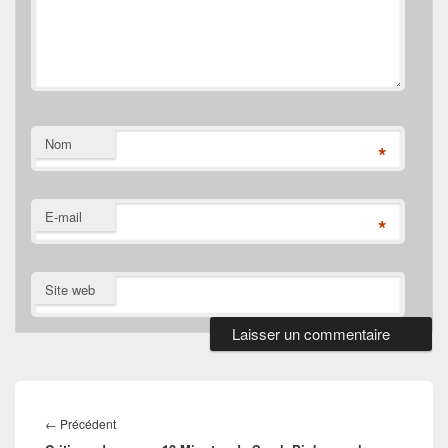
Nom
*
E-mail
*
Site web
Navigation
de
Article
←
Précédent
l’article