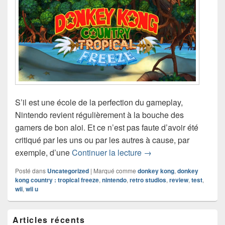
S’il est une école de la perfection du gameplay,
Nintendo revient régulièrement à la bouche des
gamers de bon aloi. Et ce n’est pas faute d’avoir été
critiqué par les uns ou par les autres à cause, par
Test de Donkey Kong C
exemple, d’une
Continuer la lecture
→
Posté dans
Uncategorized
|
Marqué comme
donkey kong
,
donkey
kong country : tropical freeze
,
nintendo
,
retro studios
,
review
,
test
,
wii
,
wii u
Zone
Articles récents
principale