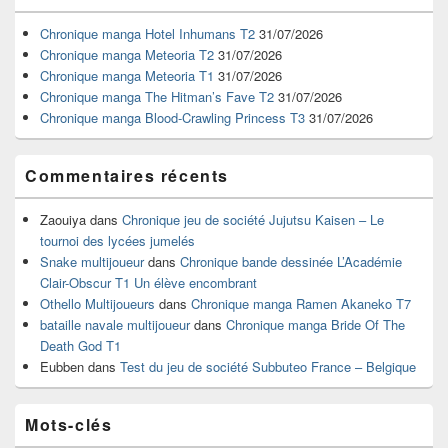
de
widget
Chronique manga Hotel Inhumans T2
31/07/2026
pour
Chronique manga Meteoria T2
31/07/2026
la
Chronique manga Meteoria T1
31/07/2026
barre
Chronique manga The Hitman’s Fave T2
31/07/2026
latérale
Chronique manga Blood-Crawling Princess T3
31/07/2026
Commentaires récents
Zaouiya
dans
Chronique jeu de société Jujutsu Kaisen – Le
tournoi des lycées jumelés
Snake multijoueur
dans
Chronique bande dessinée L’Académie
Clair-Obscur T1 Un élève encombrant
Othello Multijoueurs
dans
Chronique manga Ramen Akaneko T7
bataille navale multijoueur
dans
Chronique manga Bride Of The
Death God T1
Eubben
dans
Test du jeu de société Subbuteo France – Belgique
Mots-clés