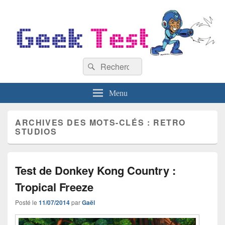
GeekTest
Recherche :
Blog jeux-vidéo et high-tech
Rechercher
Menu
ARCHIVES DES MOTS-CLÉS :
RETRO
STUDIOS
Test de Donkey Kong Country :
Tropical Freeze
Posté le
11/07/2014
par
Gaël