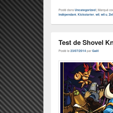
Posté dans
Uncategorized
|
Marqué c
indépendant
,
Kickstarter
,
wii
,
wii u
,
Zel
Test de Shovel Kn
Posté le
23/07/2014
par
Gaël