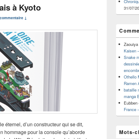
Chroniq
ais à Kyoto
31/07/2
commentaire ↓
Commen
Zaouiya
Kaisen –
Snake mu
dessiné
encombr
Othello 
Ramen 
bataille
manga B
Eubben
France 
cle éternel, d’un constructeur qui se dit,
Mots-c
on hommage pour la console qu’aborde