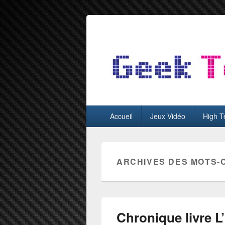
GeekTest
Blog jeux-vidéo et high-tech
Menu
Accueil
Jeux Vidéo
High T
principal
ARCHIVES DES MOTS-
Chronique livre L’