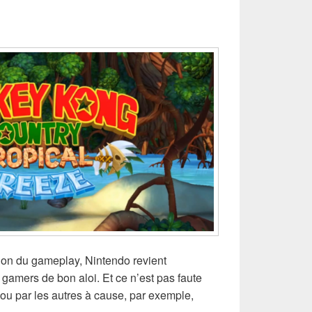
ction du gameplay, Nintendo revient
gamers de bon aloi. Et ce n’est pas faute
s ou par les autres à cause, par exemple,
 de Donkey Kong Country : Tropical Freeze