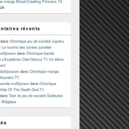
ue manga Blood-Crawling Princess T3
026
taires récents
dans
Chronique jeu de société Jujutsu
 Le tournoi des lycées jumelés
ltijoueur
dans
Chronique bande
e L’Académie Clair-Obscur T1 Un élève
ant
Multijoueurs
dans
Chronique manga
Akaneko T7
 navale multijoueur
dans
Chronique
ride Of The Death God T1
dans
Test du jeu de société Subbuteo
– Belgique
lés