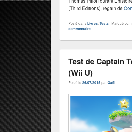
Thomas Pillon durant L’histoir
(Third Éditions), regain de
Con
Posté dans
Livres
,
Tests
|
Marqué co
commentaire
Test de Captain T
(Wii U)
Posté le
26/07/2015
par
Gaël