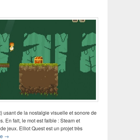
) usant de la nostalgie visuelle et sonore de
 En fait, le mot est faible : Steam et
de jeux. Elliot Quest est un projet très
Test d'Elliot Quest (Wii U)
re
→