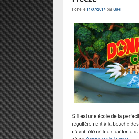
Posté le
11/07/2014
par
Gaël
S’il est une école de la perfe
régulièrement à la bouche des 
d’avoir été critiqué par les un
Test