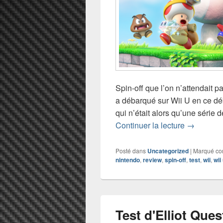
Spin-off que l’on n’attendait 
a débarqué sur Wii U en ce dé
qui n’était alors qu’une série 
Test de Ca
Continuer la lecture
→
Posté dans
Uncategorized
|
Marqué c
nintendo
,
review
,
spin-off
,
test
,
wii
,
wii
Test d'Elliot Ques