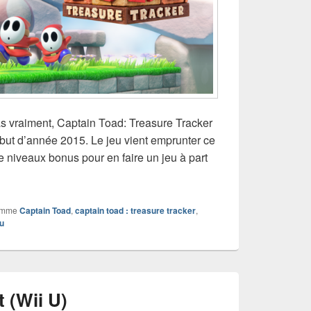
pas vraiment, Captain Toad: Treasure Tracker
but d’année 2015. Le jeu vient emprunter ce
de niveaux bonus pour en faire un jeu à part
ptain Toad: Treasure Tracker (Wii U)
omme
Captain Toad
,
captain toad : treasure tracker
,
 u
t (Wii U)