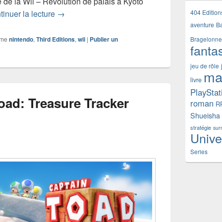
e de la Wii – Révolution de palais à Kyoto
Chronique livre L’histoire de la Wii – Révolutio
404 Edition
tinuer la lecture
→
aventure
B
mme
nintendo
,
Third Editions
,
wii
|
Publier un
Bragelonne
fanta
jeu de rôle
ma
livre
PlayStat
oad: Treasure Tracker
roman
R
Shueisha
stratégie
sur
Unive
Series