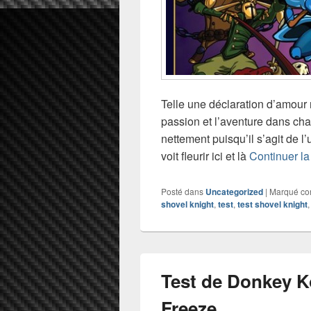
Telle une déclaration d’amour 
passion et l’aventure dans chac
nettement puisqu’il s’agit de l
voit fleurir ici et là
Continuer la
Posté dans
Uncategorized
|
Marqué c
shovel knight
,
test
,
test shovel knight
Test de Donkey K
Freeze