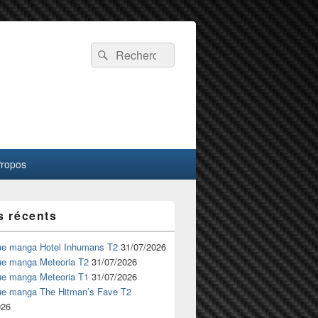
Recherche :
Rechercher
Propos
s récents
ue manga Hotel Inhumans T2
31/07/2026
ue manga Meteoria T2
31/07/2026
ue manga Meteoria T1
31/07/2026
ue manga The Hitman’s Fave T2
026