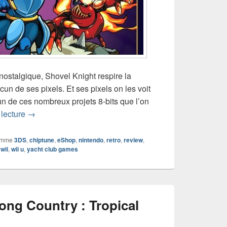
nostalgique, Shovel Knight respire la
un de ses pixels. Et ses pixels on les voit
’un de ces nombreux projets 8-bits que l’on
Test de Shovel Knight (Wii U)
 lecture
→
omme
3DS
,
chiptune
,
eShop
,
nintendo
,
retro
,
review
,
,
wii
,
wii u
,
yacht club games
ong Country : Tropical