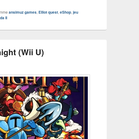
omme
ansimuz games
,
Elliot quest
,
eShop
,
jeu
da II
ight (Wii U)