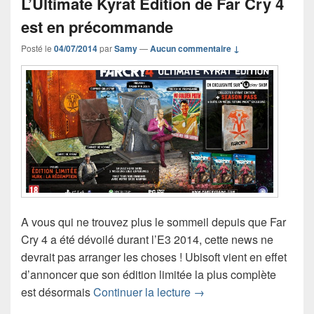
L’Ultimate Kyrat Edition de Far Cry 4
est en précommande
Posté le
04/07/2014
par
Samy
—
Aucun commentaire ↓
A vous qui ne trouvez plus le sommeil depuis que Far
Cry 4 a été dévoilé durant l’E3 2014, cette news ne
devrait pas arranger les choses ! Ubisoft vient en effet
d’annoncer que son édition limitée la plus complète
L’Ultimate Kyrat Editio
est désormais
Continuer la lecture
→