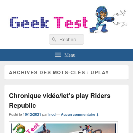
GeekTest
Recherche :
Blog jeux-vidéo et high-tech
Rechercher
Menu
ARCHIVES DES MOTS-CLÉS :
UPLAY
Chronique vidéo/let’s play Riders
Republic
Posté le
10/12/2021
par
Inod
—
Aucun commentaire ↓