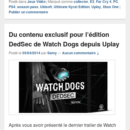
Posté dans
Jeux Vidéo
|
Marqué comme
collector
,
E3
,
Far Cry 4
,
PC
,
PS4
,
season pass
,
Ubisoft
,
Ultimate Kyrat Edition
,
Uplay
,
Xbox One
|
Publier un commentaire
Du contenu exclusif pour l’édition
DedSec de Watch Dogs depuis Uplay
Posté le
05/04/2014
par
Samy
—
Aucun commentaire ↓
Après vous avoir présenté le dernier trailer de Watch