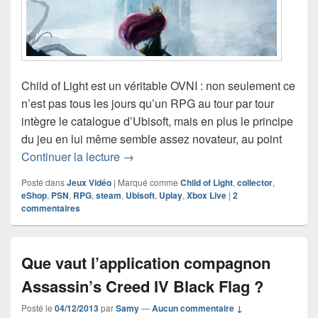
Child of Light est un véritable OVNI : non seulement ce
n’est pas tous les jours qu’un RPG au tour par tour
intègre le catalogue d’Ubisoft, mais en plus le principe
du jeu en lui même semble assez novateur, au point
Child of Light : une édition collector
Continuer la lecture
→
Posté dans
Jeux Vidéo
|
Marqué comme
Child of Light
,
collector
,
eShop
,
PSN
,
RPG
,
steam
,
Ubisoft
,
Uplay
,
Xbox Live
|
2
commentaires
Que vaut l’application compagnon
Assassin’s Creed IV Black Flag ?
Posté le
04/12/2013
par
Samy
—
Aucun commentaire ↓