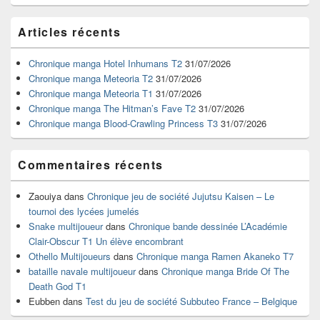
Zone
Articles récents
principale
de
widget
Chronique manga Hotel Inhumans T2
31/07/2026
pour
Chronique manga Meteoria T2
31/07/2026
la
Chronique manga Meteoria T1
31/07/2026
barre
Chronique manga The Hitman’s Fave T2
31/07/2026
latérale
Chronique manga Blood-Crawling Princess T3
31/07/2026
Commentaires récents
Zaouiya
dans
Chronique jeu de société Jujutsu Kaisen – Le
tournoi des lycées jumelés
Snake multijoueur
dans
Chronique bande dessinée L’Académie
Clair-Obscur T1 Un élève encombrant
Othello Multijoueurs
dans
Chronique manga Ramen Akaneko T7
bataille navale multijoueur
dans
Chronique manga Bride Of The
Death God T1
Eubben
dans
Test du jeu de société Subbuteo France – Belgique