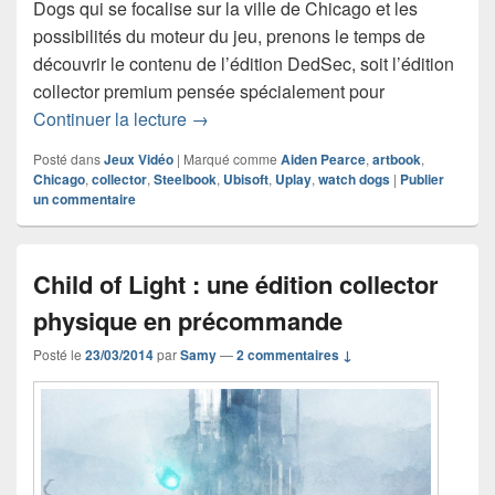
Dogs qui se focalise sur la ville de Chicago et les
possibilités du moteur du jeu, prenons le temps de
découvrir le contenu de l’édition DedSec, soit l’édition
collector premium pensée spécialement pour
Du contenu exclusif pour l’édition D
Continuer la lecture
→
Posté dans
Jeux Vidéo
|
Marqué comme
Aiden Pearce
,
artbook
,
Chicago
,
collector
,
Steelbook
,
Ubisoft
,
Uplay
,
watch dogs
|
Publier
un commentaire
Child of Light : une édition collector
physique en précommande
Posté le
23/03/2014
par
Samy
—
2 commentaires ↓