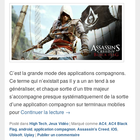
C’est la grande mode des applications compagnons.
Ce terme qui n’existait pas il y a un an tend à se
généraliser, et chaque sortie d’un titre majeur
s’accompagne presque systématiquement de la sortie
d’une application compagnon sur terminaux mobiles
Que vaut l’application compagnon
pour
Continuer la lecture
→
Posté dans
High Tech
,
Jeux Vidéo
|
Marqué comme
AC4
,
AC4 Black
Flag
,
android
,
application compagnon
,
Assassin's Creed
,
iOS
,
Ubisoft
,
Uplay
|
Publier un commentaire