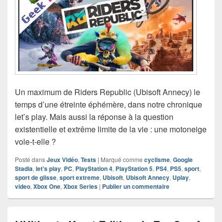
Un maximum de Riders Republic (Ubisoft Annecy) le
temps d’une étreinte éphémère, dans notre chronique
let’s play. Mais aussi la réponse à la question
existentielle et extrême limite de la vie : une motoneige
vole-t-elle ?
Posté dans
Jeux Vidéo
,
Tests
|
Marqué comme
cyclisme
,
Google
Stadia
,
let's play
,
PC
,
PlayStation 4
,
PlayStation 5
,
PS4
,
PS5
,
sport
,
sport de glisse
,
sport extreme
,
Ubisoft
,
Ubisoft Annecy
,
Uplay
,
video
,
Xbox One
,
Xbox Series
|
Publier un commentaire