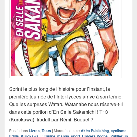
Sprint le plus long de l’histoire pour l’instant, la
première journée de l’inter-lycées arrive à son terme.
Quelles surprises Wataru Watanabe nous réserve-t-il
dans cette portion d’En Selle Sakamichi ! T13
(Kurokawa), traduit par Rémi. Buquet ?
Posté dans
Livres
,
Tests
|
Marqué comme
Akita Publishing
,
cyclisme
,
Editis
,
Kurokawa
,
L'Equipe
,
manga
,
sport
,
Univers Poche
|
Publier un