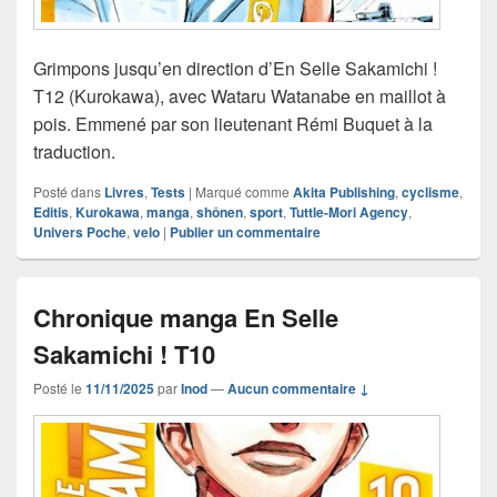
Grimpons jusqu’en direction d’En Selle Sakamichi !
T12 (Kurokawa), avec Wataru Watanabe en maillot à
pois. Emmené par son lieutenant Rémi Buquet à la
traduction.
Posté dans
Livres
,
Tests
|
Marqué comme
Akita Publishing
,
cyclisme
,
Editis
,
Kurokawa
,
manga
,
shônen
,
sport
,
Tuttle-Mori Agency
,
Univers Poche
,
velo
|
Publier un commentaire
Chronique manga En Selle
Sakamichi ! T10
Posté le
11/11/2025
par
Inod
—
Aucun commentaire ↓