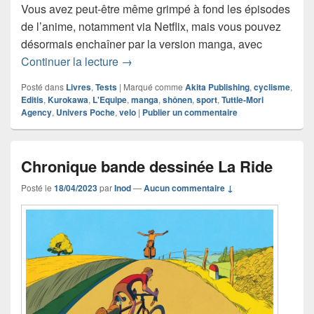
Vous avez peut-être même grimpé à fond les épisodes
de l’anime, notamment via Netflix, mais vous pouvez
désormais enchaîner par la version manga, avec
Chronique manga En Selle, Sakamichi
Continuer la lecture
→
Posté dans
Livres
,
Tests
|
Marqué comme
Akita Publishing
,
cyclisme
,
Editis
,
Kurokawa
,
L'Equipe
,
manga
,
shônen
,
sport
,
Tuttle-Mori
Agency
,
Univers Poche
,
velo
|
Publier un commentaire
Chronique bande dessinée La Ride
Posté le
18/04/2023
par
Inod
—
Aucun commentaire ↓