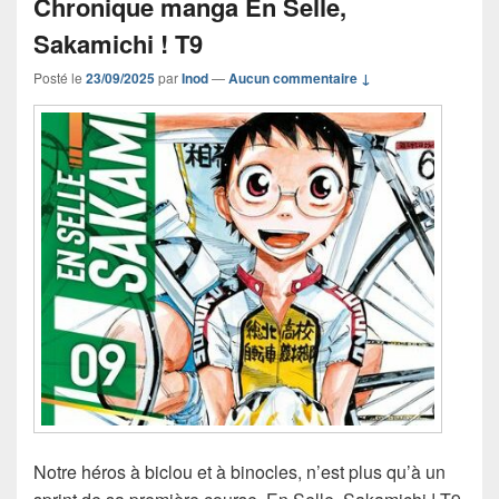
Chronique manga En Selle,
Sakamichi ! T9
Posté le
23/09/2025
par
Inod
—
Aucun commentaire ↓
Notre héros à biclou et à binocles, n’est plus qu’à un