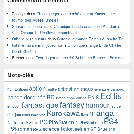
Commentaires récents
Zaouiya
dans
Chronique jeu de société Jujutsu Kaisen – Le
tournoi des lycées jumelés
Snake multijoueur
dans
Chronique bande dessinée L’Académie
Clair-Obscur T1 Un élève encombrant
Othello Multijoueurs
dans
Chronique manga Ramen Akaneko T7
bataille navale multijoueur
dans
Chronique manga Bride Of The
Death God T1
Eubben
dans
Test du jeu de société Subbuteo France – Belgique
Mots-clés
action
animaux
animal
404 Editions
aventure
Bamboo
amitie
Editis
BD
Edi8
bande dessinée
Bragelonne
cartes
fantasy
fantastique
humour
emotion
jeu de
manga
Kurokawa
rôle
jeunesse
livre
Kodansha
PS4
PC
PlayStation 4
Nintendo Switch
PlayStation 5
PS5
roman
science fiction
seinen
SF
Shueisha
RPG