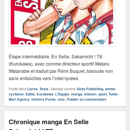
Étape intermédiaire, En Selle, Sakamichi ! T8
(Kurokawa), avec comme directeur sportif Wataru
Watanabe et traduit par Rémi Buquet, baroude non
sans embûches vers l’inter-lycées.
Posté dans
Livres
,
Tests
|
Marqué comme
Akita Publishing
,
amitie
,
cyclisme
,
Editis
,
Kurokawa
,
L'Equipe
,
manga
,
shônen
,
sport
,
Tuttle-
Mori Agency
,
Univers Poche
,
velo
|
Publier un commentaire
Chronique manga En Selle