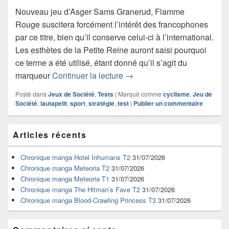
Nouveau jeu d’Asger Sams Granerud, Flamme
Rouge suscitera forcément l’intérêt des francophones
par ce titre, bien qu’il conserve celui-ci à l’international.
Les esthètes de la Petite Reine auront saisi pourquoi
ce terme a été utilisé, étant donné qu’il s’agit du
Test du jeu de société Fla
marqueur
Continuer la lecture
→
Posté dans
Jeux de Société
,
Tests
|
Marqué comme
cyclisme
,
Jeu de
Société
,
lautapelit
,
sport
,
stratégie
,
test
|
Publier un commentaire
Zone
Articles récents
principale
de
widget
Chronique manga Hotel Inhumans T2
31/07/2026
pour
Chronique manga Meteoria T2
31/07/2026
la
Chronique manga Meteoria T1
31/07/2026
barre
Chronique manga The Hitman’s Fave T2
31/07/2026
latérale
Chronique manga Blood-Crawling Princess T3
31/07/2026