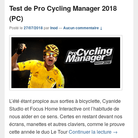
Test de Pro Cycling Manager 2018
(PC)
Posté le
27/07/2018
par
Inod
—
Aucun commentaire ↓
L’été étant propice aux sorties à bicyclette, Cyanide
Studio et Focus Home Interactive ont l’habitude de
nous aider en ce sens. Certes en restant devant nos
écrans, manettes et autres claviers, comme le prouve
Test de Pr
cette année le duo Le Tour
Continuer la lecture
→