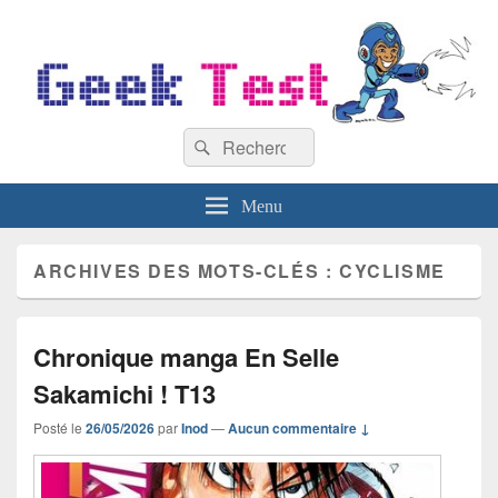
GeekTest
Recherche :
Blog jeux-vidéo et high-tech
Rechercher
Menu
ARCHIVES DES MOTS-CLÉS :
CYCLISME
Chronique manga En Selle
Sakamichi ! T13
Posté le
26/05/2026
par
Inod
—
Aucun commentaire ↓