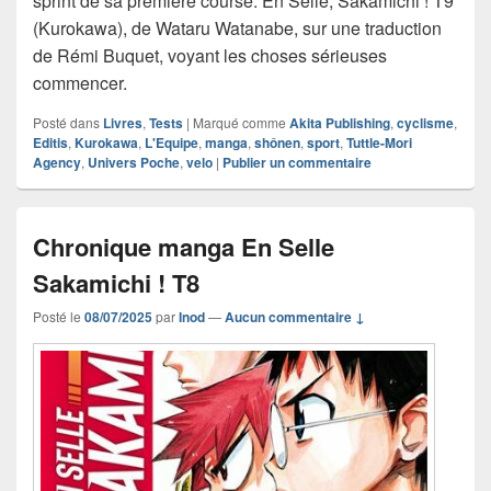
sprint de sa première course. En Selle, Sakamichi ! T9
(Kurokawa), de Wataru Watanabe, sur une traduction
de Rémi Buquet, voyant les choses sérieuses
commencer.
Posté dans
Livres
,
Tests
|
Marqué comme
Akita Publishing
,
cyclisme
,
Editis
,
Kurokawa
,
L'Equipe
,
manga
,
shônen
,
sport
,
Tuttle-Mori
Agency
,
Univers Poche
,
velo
|
Publier un commentaire
Chronique manga En Selle
Sakamichi ! T8
Posté le
08/07/2025
par
Inod
—
Aucun commentaire ↓