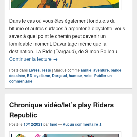
Dans le cas où vous êtes également fondu.e.s du
bitume et autres surfaces à arpenter à bicyclette, vous
savez à quel point le chemin peut devenir un
formidable moment. Davantage même que la
destination. La Ride (Dargaud), de Simon Boileau
Chronique bande dessinée La Ride
Continuer la lecture
→
Posté dans
Livres
,
Tests
|
Marqué comme
amitie
,
aventure
,
bande
dessinée
,
BD
,
cyclisme
,
Dargaud
,
humour
,
velo
|
Publier un
commentaire
Chronique vidéo/let’s play Riders
Republic
Posté le
10/12/2021
par
Inod
—
Aucun commentaire ↓