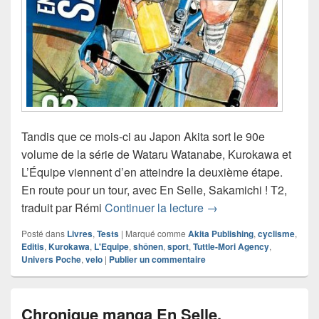
Tandis que ce mois-ci au Japon Akita sort le 90e
volume de la série de Wataru Watanabe, Kurokawa et
L’Équipe viennent d’en atteindre la deuxième étape.
En route pour un tour, avec En Selle, Sakamichi ! T2,
Chronique manga En S
traduit par Rémi
Continuer la lecture
→
Posté dans
Livres
,
Tests
|
Marqué comme
Akita Publishing
,
cyclisme
,
Editis
,
Kurokawa
,
L'Equipe
,
shônen
,
sport
,
Tuttle-Mori Agency
,
Univers Poche
,
velo
|
Publier un commentaire
Chronique manga En Selle,