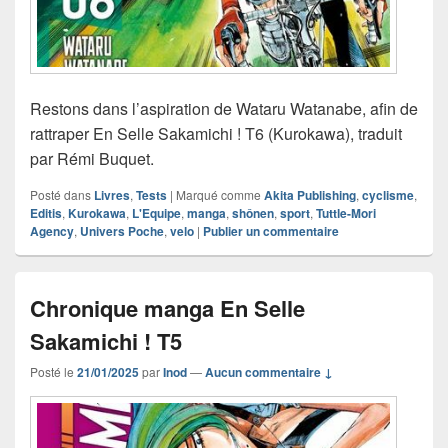
Restons dans l’aspiration de Wataru Watanabe, afin de
rattraper En Selle Sakamichi ! T6 (Kurokawa), traduit
par Rémi Buquet.
Posté dans
Livres
,
Tests
|
Marqué comme
Akita Publishing
,
cyclisme
,
Editis
,
Kurokawa
,
L'Equipe
,
manga
,
shônen
,
sport
,
Tuttle-Mori
Agency
,
Univers Poche
,
velo
|
Publier un commentaire
Chronique manga En Selle
Sakamichi ! T5
Posté le
21/01/2025
par
Inod
—
Aucun commentaire ↓