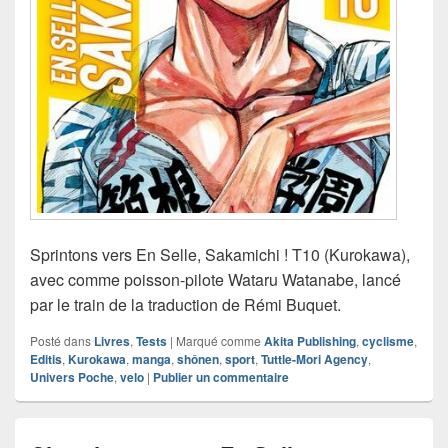
Sprintons vers En Selle, Sakamichi ! T10 (Kurokawa),
avec comme poisson-pilote Wataru Watanabe, lancé
par le train de la traduction de Rémi Buquet.
Posté dans
Livres
,
Tests
|
Marqué comme
Akita Publishing
,
cyclisme
,
Editis
,
Kurokawa
,
manga
,
shônen
,
sport
,
Tuttle-Mori Agency
,
Univers Poche
,
velo
|
Publier un commentaire