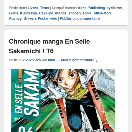
Posté dans
Livres
,
Tests
|
Marqué comme
Akita Publishing
,
cyclisme
,
Editis
,
Kurokawa
,
L'Equipe
,
manga
,
shônen
,
sport
,
Tuttle-Mori
Agency
,
Univers Poche
,
velo
|
Publier un commentaire
Chronique manga En Selle
Sakamichi ! T6
Posté le
25/02/2025
par
Inod
—
Aucun commentaire ↓