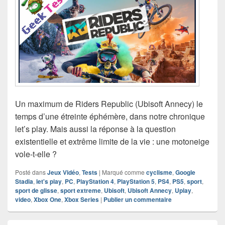
Un maximum de Riders Republic (Ubisoft Annecy) le
temps d’une étreinte éphémère, dans notre chronique
let’s play. Mais aussi la réponse à la question
existentielle et extrême limite de la vie : une motoneige
vole-t-elle ?
Posté dans
Jeux Vidéo
,
Tests
|
Marqué comme
cyclisme
,
Google
Stadia
,
let's play
,
PC
,
PlayStation 4
,
PlayStation 5
,
PS4
,
PS5
,
sport
,
sport de glisse
,
sport extreme
,
Ubisoft
,
Ubisoft Annecy
,
Uplay
,
video
,
Xbox One
,
Xbox Series
|
Publier un commentaire