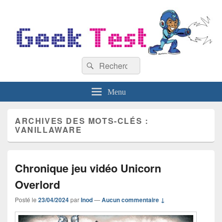
GeekTest
Recherche :
Blog jeux-vidéo et high-tech
Rechercher
Menu
ARCHIVES DES MOTS-CLÉS :
VANILLAWARE
Chronique jeu vidéo Unicorn
Overlord
Posté le
23/04/2024
par
Inod
—
Aucun commentaire ↓