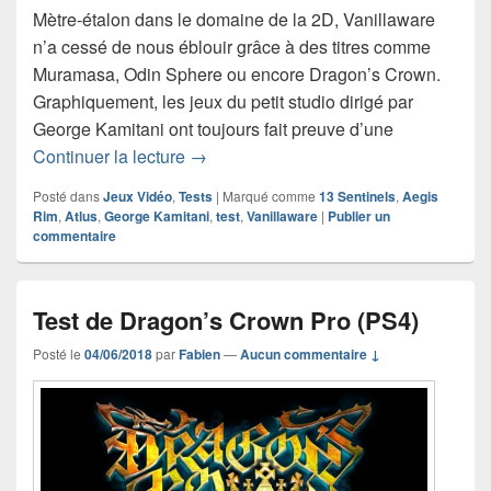
Mètre-étalon dans le domaine de la 2D, Vanillaware
n’a cessé de nous éblouir grâce à des titres comme
Muramasa, Odin Sphere ou encore Dragon’s Crown.
Graphiquement, les jeux du petit studio dirigé par
George Kamitani ont toujours fait preuve d’une
Test de 13 Sentinels: Aegis Rim (PS4)
Continuer la lecture
→
Posté dans
Jeux Vidéo
,
Tests
|
Marqué comme
13 Sentinels
,
Aegis
Rim
,
Atlus
,
George Kamitani
,
test
,
Vanillaware
|
Publier un
commentaire
Test de Dragon’s Crown Pro (PS4)
Posté le
04/06/2018
par
Fabien
—
Aucun commentaire ↓