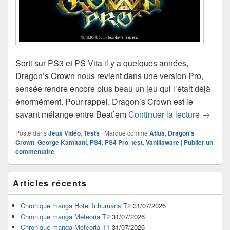
Sorti sur PS3 et PS Vita il y a quelques années,
Dragon’s Crown nous revient dans une version Pro,
sensée rendre encore plus beau un jeu qui l’était déjà
énormément. Pour rappel, Dragon’s Crown est le
Test de
savant mélange entre Beat’em
Continuer la lecture
→
Posté dans
Jeux Vidéo
,
Tests
|
Marqué comme
Atlus
,
Dragon's
Crown
,
George Kamitani
,
PS4
,
PS4 Pro
,
test
,
Vanillaware
|
Publier un
commentaire
Zone
Articles récents
principale
de
widget
Chronique manga Hotel Inhumans T2
31/07/2026
pour
Chronique manga Meteoria T2
31/07/2026
la
Chronique manga Meteoria T1
31/07/2026