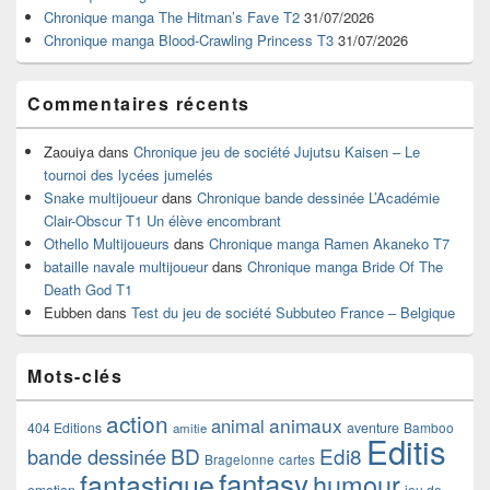
barre
Chronique manga The Hitman’s Fave T2
31/07/2026
latérale
Chronique manga Blood-Crawling Princess T3
31/07/2026
Commentaires récents
Zaouiya
dans
Chronique jeu de société Jujutsu Kaisen – Le
tournoi des lycées jumelés
Snake multijoueur
dans
Chronique bande dessinée L’Académie
Clair-Obscur T1 Un élève encombrant
Othello Multijoueurs
dans
Chronique manga Ramen Akaneko T7
bataille navale multijoueur
dans
Chronique manga Bride Of The
Death God T1
Eubben
dans
Test du jeu de société Subbuteo France – Belgique
Mots-clés
action
animaux
animal
404 Editions
aventure
Bamboo
amitie
Editis
BD
Edi8
bande dessinée
Bragelonne
cartes
fantasy
fantastique
humour
emotion
jeu de