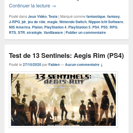
Chronique Jeu Vidéo GrimGrimoire On
Continuer la lecture
→
Posté dans
Jeux Vidéo
,
Tests
|
Marqué comme
fantastique
,
fantasy
,
J-RPG
,
jdr
,
jeu de rôle
,
magie
,
Nintendo Switch
,
Nippon Ichi Software
,
NIS America
,
Plaion
,
PlayStation 4
,
PlayStation 5
,
PS4
,
PS5
,
RPG
,
RTS
,
STR
,
stratégie
,
Vanillaware
|
Publier un commentaire
Test de 13 Sentinels: Aegis Rim (PS4)
Posté le
27/10/2020
par
Fabien
—
Aucun commentaire ↓