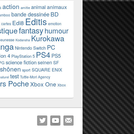
action
animaux
animal
s
amitie
BD
bande dessinée
amboo
Editis
Edi8
emotion
cartes
fantasy
stique
humour
Kurokawa
jeunesse
Kodansha
nga
PC
Nintendo Switch
PS4
ion 4
PS5
PlayStation 5
science fiction
seinen
SF
PG
shônen
SQUARE ENIX
sport
test
Tuttle-Mori Agency
naturel
rs Poche
Xbox One
Xbox