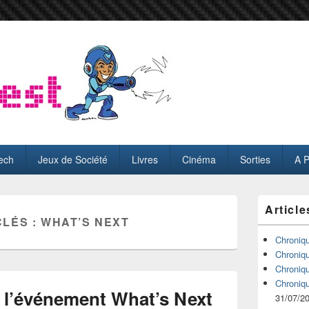
ech
Jeux de Société
Livres
Cinéma
Sorties
A 
Zone
Article
principale
CLÉS :
WHAT’S NEXT
de
widget
Chroniq
pour
Chroniq
la
Chroniq
barre
Chroniq
latérale
l’événement What’s Next
31/07/2