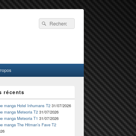
Recherche :
Rechercher
Propos
s récents
ue manga Hotel Inhumans T2
31/07/2026
ue manga Meteoria T2
31/07/2026
ue manga Meteoria T1
31/07/2026
ue manga The Hitman’s Fave T2
026