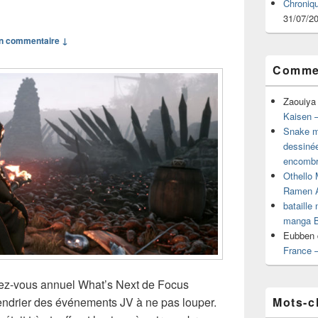
Chroniq
31/07/2
n commentaire ↓
Commen
Zaouiya
Kaisen –
Snake mu
dessiné
encombr
Othello 
Ramen 
bataille
manga B
Eubben
France 
dez-vous annuel What’s Next de Focus
Mots-c
lendrier des événements JV à ne pas louper.