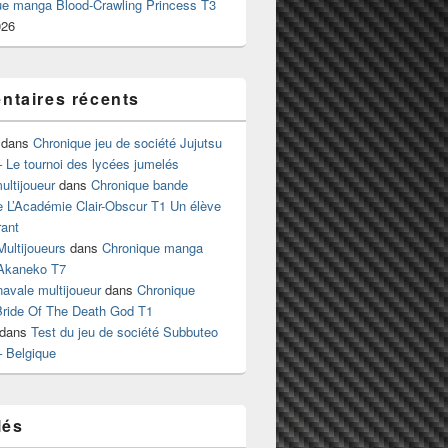
ue manga Blood-Crawling Princess T3
026
taires récents
dans
Chronique jeu de société Jujutsu
 Le tournoi des lycées jumelés
ltijoueur
dans
Chronique bande
e L’Académie Clair-Obscur T1 Un élève
ant
Multijoueurs
dans
Chronique manga
Akaneko T7
 navale multijoueur
dans
Chronique
ride Of The Death God T1
dans
Test du jeu de société Subbuteo
– Belgique
lés