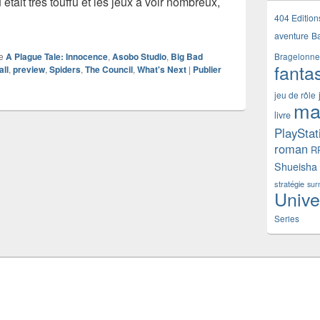
tait très touffu et les jeux à voir nombreux,
-rendu de l’événement What’s Next 2018 de Focus
404 Edition
aventure
B
e
A Plague Tale: Innocence
,
Asobo Studio
,
Big Bad
Bragelonne
fanta
ll
,
preview
,
Spiders
,
The Council
,
What's Next
|
Publier
jeu de rôle
ma
livre
PlayStat
roman
R
Shueisha
stratégie
sur
Unive
Series