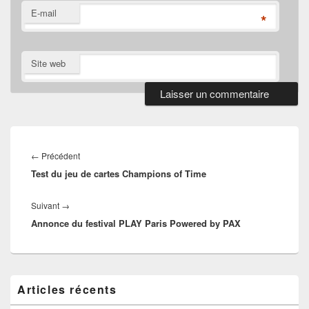
E-mail
*
Site web
Navigation
de
Article
←
Précédent
l’article
Test du jeu de cartes Champions of Time
précédent :
Article
Suivant
→
Annonce du festival PLAY Paris Powered by PAX
suivant :
Zone
Articles récents
principale
de