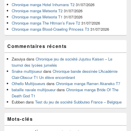
widget
Chronique manga Hotel Inhumans T2
31/07/2026
pour
Chronique manga Meteoria T2
31/07/2026
la
Chronique manga Meteoria T1
31/07/2026
barre
Chronique manga The Hitman’s Fave T2
31/07/2026
latérale
Chronique manga Blood-Crawling Princess T3
31/07/2026
Commentaires récents
Zaouiya
dans
Chronique jeu de société Jujutsu Kaisen – Le
tournoi des lycées jumelés
Snake multijoueur
dans
Chronique bande dessinée L’Académie
Clair-Obscur T1 Un élève encombrant
Othello Multijoueurs
dans
Chronique manga Ramen Akaneko T7
bataille navale multijoueur
dans
Chronique manga Bride Of The
Death God T1
Eubben
dans
Test du jeu de société Subbuteo France – Belgique
Mots-clés