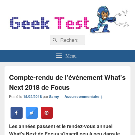
GeekTest
Recherche :
Blog jeux-vidéo et high-tech
Rechercher
Menu
Compte-rendu de l’événement What’s
Next 2018 de Focus
Posté le
15/02/2018
par
Samy
—
Aucun commentaire ↓
Les années passent et le rendez-vous annuel
What’s Next de Focus s’inscrit peu à peu dans le