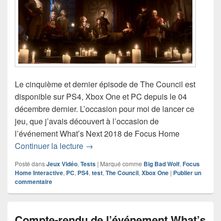
Le cinquième et dernier épisode de The Council est
disponible sur PS4, Xbox One et PC depuis le 04
décembre dernier. L’occasion pour moi de lancer ce
jeu, que j’avais découvert à l’occasion de
l’événement What’s Next 2018 de Focus Home
Test de The Council (PS4)
Continuer la lecture
→
Posté dans
Jeux Vidéo
,
Tests
|
Marqué comme
Big Bad Wolf
,
Focus
Home Interactive
,
PC
,
PS4
,
test
,
The Council
,
Xbox One
|
Publier un
commentaire
Compte-rendu de l’événement What’s