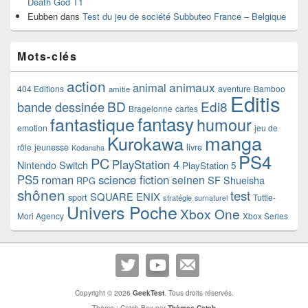
Death God T1
Eubben
dans
Test du jeu de société Subbuteo France – Belgique
Mots-clés
action
animaux
animal
404 Editions
aventure
Bamboo
amitie
Editis
BD
Edi8
bande dessinée
Bragelonne
cartes
fantasy
fantastique
humour
emotion
jeu de
manga
Kurokawa
rôle
jeunesse
livre
Kodansha
PS4
PC
PlayStation 4
Nintendo Switch
PlayStation 5
PS5
roman
science fiction
seinen
SF
Shueisha
RPG
shônen
test
SQUARE ENIX
sport
Tuttle-
stratégie
surnaturel
Univers Poche
Xbox One
Mori Agency
Xbox Series
Copyright © 2026
GeekTest
. Tous droits réservés.