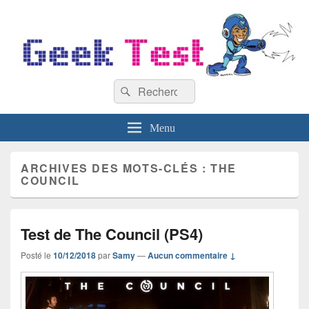
GeekTest
Recherche :
Blog jeux-vidéo et high-tech
Rechercher
Menu
ARCHIVES DES MOTS-CLÉS :
THE
COUNCIL
Test de The Council (PS4)
Posté le
10/12/2018
par
Samy
—
Aucun commentaire ↓