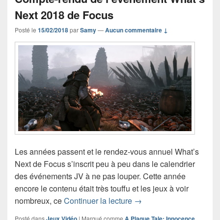
Next 2018 de Focus
Posté le
15/02/2018
par
Samy
—
Aucun commentaire ↓
Les années passent et le rendez-vous annuel What’s
Next de Focus s’inscrit peu à peu dans le calendrier
des événements JV à ne pas louper. Cette année
encore le contenu était très touffu et les jeux à voir
Compte-rendu de l’évén
nombreux, ce
Continuer la lecture
→
Posté dans
Jeux Vidéo
|
Marqué comme
A Plague Tale: Innocence
,