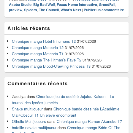
Asobo Studio
,
Big Bad Wolf
,
Focus Home Interactive
,
GreedFall
,
preview
,
Spiders
,
The Council
,
What's Next
|
Publier un commentaire
Zone
Articles récents
principale
de
widget
Chronique manga Hotel Inhumans T2
31/07/2026
pour
Chronique manga Meteoria T2
31/07/2026
la
Chronique manga Meteoria T1
31/07/2026
barre
Chronique manga The Hitman’s Fave T2
31/07/2026
latérale
Chronique manga Blood-Crawling Princess T3
31/07/2026
Commentaires récents
Zaouiya
dans
Chronique jeu de société Jujutsu Kaisen – Le
tournoi des lycées jumelés
Snake multijoueur
dans
Chronique bande dessinée L’Académie
Clair-Obscur T1 Un élève encombrant
Othello Multijoueurs
dans
Chronique manga Ramen Akaneko T7
bataille navale multijoueur
dans
Chronique manga Bride Of The