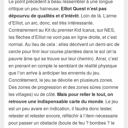
Le point précédent a beau ressembler à une longue
critique un peu haineuse,
Elliot Quest n’est pas
dépourvu de qualités et d’intérêt
. Loin de là. L’arme
d’Elliot, un arc, donc, est très intéressante.
Contrairement au Kit du premier Kid Icarus, sur NES,
les flèches d’Elliot ne vont pas en ligne droite, et c’est
normal. Au lieu de cela : elles décrivent un demi-arc de
cercle pour finir leur course plantées dans le sol (et la
pauvre âme qui se trouve sur leur chemin). Ainsi, c’est
en prenant en compte le semblant de réalité physique
que l’on arrive à anticiper les ennemis du jeu.
Concrètement, le jeu se dévoile en plusieurs zones.
Des zones de progression et des zones sûres (comme
les villages) vu de côté.
Mais pour relier le tout, on
retrouve une indispensable carte du monde
. Le jeu
est un peu avare en indication, il faudra donc tester,
retester et retester encore, réfléchir à l’
item
nécessaire
pour passer un obstacle (boule de feu ? bombes ? le