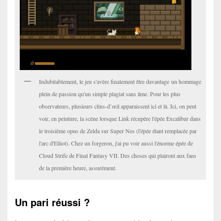
Indubitablement, le jeu s'avère finalement être davantage un hommage
plein de passion qu'un simple plagiat sans âme. Pour les plus
observateurs, plusieurs clins-d’œil apparaissent ici et là. Ici, on peut
voir, en peinture, la scène lorsque Link récupère l'épée Excalibur dans
le troisième opus de Zelda sur Super Nes (l'épée étant remplacée par
l'arc d'Elliot). Chez un forgeron, j'ai pu voir aussi l'énorme épée de
Cloud Strife de Final Fantasy VII. Des choses qui plairont aux fans
de la première heure, assurément.
Un pari réussi ?