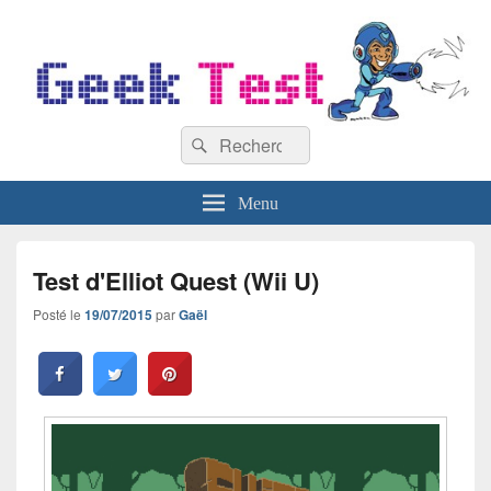
GeekTest
Recherche :
Blog jeux-vidéo et high-tech
Rechercher
Menu
Test d'Elliot Quest (Wii U)
Posté le
19/07/2015
par
Gaël