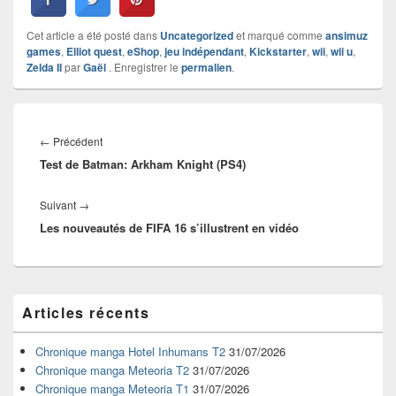
Cet article a été posté dans
Uncategorized
et marqué comme
ansimuz
games
,
Elliot quest
,
eShop
,
jeu indépendant
,
Kickstarter
,
wii
,
wii u
,
Zelda II
par
Gaël
. Enregistrer le
permalien
.
Navigation
de
Article
←
Précédent
l’article
Test de Batman: Arkham Knight (PS4)
précédent :
Article
Suivant
→
Les nouveautés de FIFA 16 s’illustrent en vidéo
suivant :
Zone
Articles récents
principale
de
widget
Chronique manga Hotel Inhumans T2
31/07/2026
pour
Chronique manga Meteoria T2
31/07/2026
la
Chronique manga Meteoria T1
31/07/2026