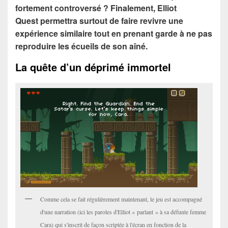
fortement controversé ? Finalement, Elliot
Quest permettra surtout de faire revivre une
expérience similaire tout en prenant garde à ne pas
reproduire les écueils de son aîné.
La quête d’un déprimé immortel
Comme cela se fait régulièrement maintenant, le jeu est accompagné
d'une narration (ici les paroles d'Elliot « parlant » à sa défunte femme
Cara) qui s'inscrit de façon scriptée à l'écran en fonction de la