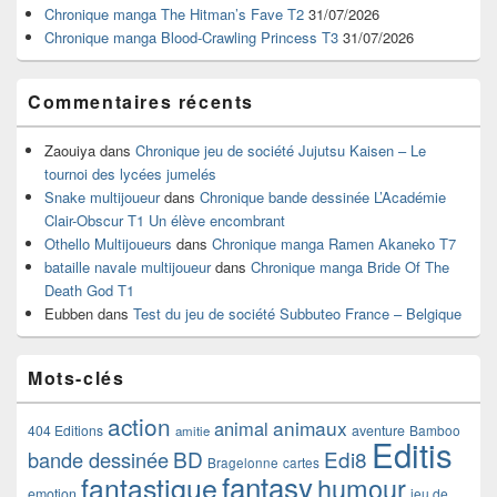
barre
Chronique manga The Hitman’s Fave T2
31/07/2026
latérale
Chronique manga Blood-Crawling Princess T3
31/07/2026
Commentaires récents
Zaouiya
dans
Chronique jeu de société Jujutsu Kaisen – Le
tournoi des lycées jumelés
Snake multijoueur
dans
Chronique bande dessinée L’Académie
Clair-Obscur T1 Un élève encombrant
Othello Multijoueurs
dans
Chronique manga Ramen Akaneko T7
bataille navale multijoueur
dans
Chronique manga Bride Of The
Death God T1
Eubben
dans
Test du jeu de société Subbuteo France – Belgique
Mots-clés
action
animaux
animal
404 Editions
aventure
Bamboo
amitie
Editis
BD
Edi8
bande dessinée
Bragelonne
cartes
fantasy
fantastique
humour
emotion
jeu de