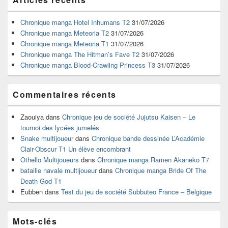
principale
de
widget
Chronique manga Hotel Inhumans T2
31/07/2026
pour
Chronique manga Meteoria T2
31/07/2026
la
Chronique manga Meteoria T1
31/07/2026
barre
Chronique manga The Hitman’s Fave T2
31/07/2026
latérale
Chronique manga Blood-Crawling Princess T3
31/07/2026
Commentaires récents
Zaouiya
dans
Chronique jeu de société Jujutsu Kaisen – Le
tournoi des lycées jumelés
Snake multijoueur
dans
Chronique bande dessinée L’Académie
Clair-Obscur T1 Un élève encombrant
Othello Multijoueurs
dans
Chronique manga Ramen Akaneko T7
bataille navale multijoueur
dans
Chronique manga Bride Of The
Death God T1
Eubben
dans
Test du jeu de société Subbuteo France – Belgique
Mots-clés