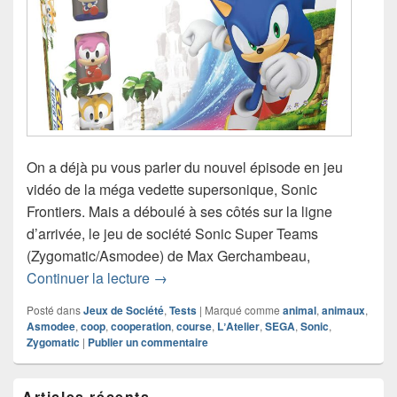
On a déjà pu vous parler du nouvel épisode en jeu
vidéo de la méga vedette supersonique, Sonic
Frontiers. Mais a déboulé à ses côtés sur la ligne
d’arrivée, le jeu de société Sonic Super Teams
(Zygomatic/Asmodee) de Max Gerchambeau,
Chronique jeu de société Sonic Super
Continuer la lecture
→
Posté dans
Jeux de Société
,
Tests
|
Marqué comme
animal
,
animaux
,
Asmodee
,
coop
,
cooperation
,
course
,
LʼAtelier
,
SEGA
,
Sonic
,
Zygomatic
|
Publier un commentaire
Zone
Articles récents