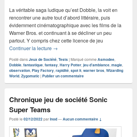
La véritable saga ludique qu’est Dobble, la voit en
rencontrer une autre tout d’abord littéraire, puis
évidemment cinématographique avec les films de la
Warner Bros. et continuant à se décliner un peu
partout. Y compris chez cette licence de jeu
Chronique Jeu de Société Dobble Harr
Continuer la lecture
→
Posté dans
Jeux de Société
,
Tests
|
Marqué comme
Asmodee
,
Dobble
,
fantastique
,
fantasy
,
Harry Potter
,
jeu d'ambiance
,
magie
,
observation
,
Play Factory
,
rapidité
,
spot it
,
warner bros
,
Wizarding
World
,
Zygomatic
|
Publier un commentaire
Chronique jeu de société Sonic
Super Teams
Posté le
02/12/2022
par
Inod
—
Aucun commentaire ↓