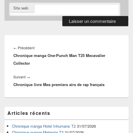
Site web
Navigation
de
Article
←
Précédent
l’article
Chronique manga One-Punch Man T25 Mecavalier
précédent :
Collector
Article
Suivant
→
Chronique livre Mes premiers airs de rap français
suivant :
Zone
Articles récents
principale
de
widget
Chronique manga Hotel Inhumans T2
31/07/2026
pour
Chronique manga Meteoria T2
31/07/2026