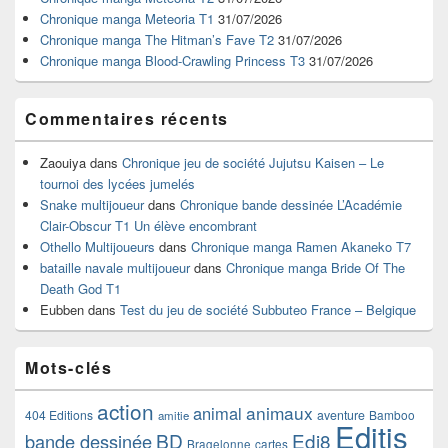
la
Chronique manga Meteoria T1
31/07/2026
barre
Chronique manga The Hitman’s Fave T2
31/07/2026
latérale
Chronique manga Blood-Crawling Princess T3
31/07/2026
Commentaires récents
Zaouiya
dans
Chronique jeu de société Jujutsu Kaisen – Le
tournoi des lycées jumelés
Snake multijoueur
dans
Chronique bande dessinée L’Académie
Clair-Obscur T1 Un élève encombrant
Othello Multijoueurs
dans
Chronique manga Ramen Akaneko T7
bataille navale multijoueur
dans
Chronique manga Bride Of The
Death God T1
Eubben
dans
Test du jeu de société Subbuteo France – Belgique
Mots-clés
action
animaux
animal
404 Editions
aventure
Bamboo
amitie
Editis
BD
Edi8
bande dessinée
Bragelonne
cartes