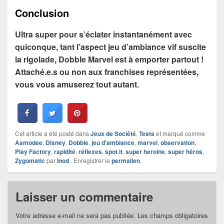
Conclusion
Ultra super pour s’éclater instantanément avec
quiconque, tant l’aspect jeu d’ambiance vif suscite
la rigolade, Dobble Marvel est à emporter partout !
Attaché.e.s ou non aux franchises représentées,
vous vous amuserez tout autant.
Cet article a été posté dans
Jeux de Société
,
Tests
et marqué comme
Asmodee
,
Disney
,
Dobble
,
jeu d'ambiance
,
marvel
,
observation
,
Play Factory
,
rapidité
,
réflexes
,
spot it
,
super heroine
,
super héros
,
Zygomatic
par
Inod
. Enregistrer le
permalien
.
Laisser un commentaire
Votre adresse e-mail ne sera pas publiée.
Les champs obligatoires