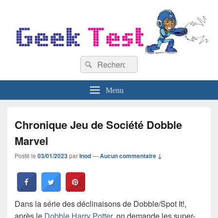
GeekTest
Recherche :
Blog jeux-vidéo et high-tech
Rechercher
Menu
Chronique Jeu de Société Dobble
Marvel
Posté le
03/01/2023
par
Inod
—
Aucun commentaire ↓
Dans la série des déclinaisons de Dobble/Spot It!,
après le
Dobble Harry Potter
, on demande les super-