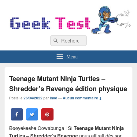
GeekTest
Recherche :
Blog jeux-vidéo et high-tech
Rechercher
Menu
Teenage Mutant Ninja Turtles –
Shredder’s Revenge édition physique
Posté le
26/04/2022
par
Inod
—
Aucun commentaire ↓
Booyakasha
Cowabunga ! Si
Teenage Mutant Ninja
Turtles – Shredder’s Revenge
nous attirait dès son