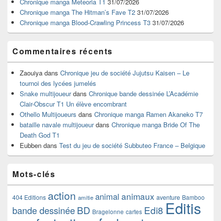
Chronique manga Meteoria T1
31/07/2026
barre
Chronique manga The Hitman’s Fave T2
31/07/2026
latérale
Chronique manga Blood-Crawling Princess T3
31/07/2026
Commentaires récents
Zaouiya
dans
Chronique jeu de société Jujutsu Kaisen – Le
tournoi des lycées jumelés
Snake multijoueur
dans
Chronique bande dessinée L’Académie
Clair-Obscur T1 Un élève encombrant
Othello Multijoueurs
dans
Chronique manga Ramen Akaneko T7
bataille navale multijoueur
dans
Chronique manga Bride Of The
Death God T1
Eubben
dans
Test du jeu de société Subbuteo France – Belgique
Mots-clés
action
animaux
animal
404 Editions
aventure
Bamboo
amitie
Editis
BD
Edi8
bande dessinée
Bragelonne
cartes