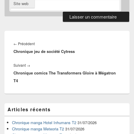
Site web
Navigation
de
Article
←
Précédent
l’article
Chronique jeu de société Cytress
précédent :
Article
Suivant
→
Chronique comics The Transformers Gloire à Mégatron
suivant :
T4
Zone
Articles récents
principale
de
widget
Chronique manga Hotel Inhumans T2
31/07/2026
pour
Chronique manga Meteoria T2
31/07/2026
la