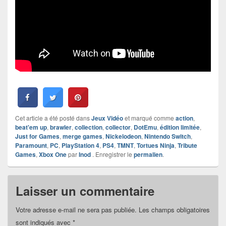
Cet article a été posté dans
Jeux Vidéo
et marqué comme
action
,
beat'em up
,
brawler
,
collection
,
collector
,
DotEmu
,
édition limitée
,
Just for Games
,
merge games
,
Nickelodeon
,
Nintendo Switch
,
Paramount
,
PC
,
PlayStation 4
,
PS4
,
TMNT
,
Tortues Ninja
,
Tribute
Games
,
Xbox One
par
Inod
. Enregistrer le
permalien
.
Laisser un commentaire
Votre adresse e-mail ne sera pas publiée.
Les champs obligatoires
sont indiqués avec
*