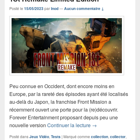
Posté le
15/05/2023
par
Inod
—
Aucun commentaire ↓
Peu connue en Occident, dont encore moins en
Europe, par la rareté des épisodes ayant été localisés
au-delà du Japon, la franchise Front Mission a
récemment ouvert une porte pour la (re)découvrir.
Forever Entertainment proposant depuis peu une
Chronique Jeu Vidéo 
nouvelle version
Continuer la lecture
→
Posté dans
Jeux Vidéo
,
Tests
|
Marqué comme
collection
,
collector
,