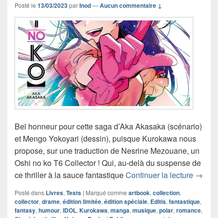
Posté le
13/03/2023
par
Inod
—
Aucun commentaire ↓
Bel honneur pour cette saga d’Aka Akasaka (scénario)
et Mengo Yokoyari (dessin), puisque Kurokawa nous
propose, sur une traduction de Nesrine Mezouane, un
Oshi no ko T6 Collector ! Qui, au-delà du suspense de
Chroni
ce thriller à la sauce fantastique
Continuer la lecture
→
Posté dans
Livres
,
Tests
|
Marqué comme
artbook
,
collection
,
collector
,
drame
,
édition limitée
,
édition spéciale
,
Editis
,
fantastique
,
fantasy
,
humour
,
IDOL
,
Kurokawa
,
manga
,
musique
,
polar
,
romance
,