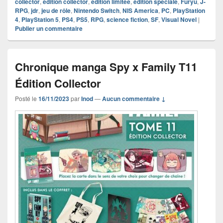
collector
,
édition collector
,
édition limitée
,
édition spéciale
,
Furyu
,
J-
RPG
,
jdr
,
jeu de rôle
,
Nintendo Switch
,
NIS America
,
PC
,
PlayStation
4
,
PlayStation 5
,
PS4
,
PS5
,
RPG
,
science fiction
,
SF
,
Visual Novel
|
Publier un commentaire
Chronique manga Spy x Family T11
Édition Collector
Posté le
16/11/2023
par
Inod
—
Aucun commentaire ↓