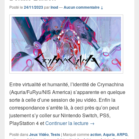
Posté le
24/11/2023
par
Inod
—
Aucun commentaire ↓
Entre virtualité et humanité, l’identité de Crymachina
(Aquria/FuRyu/NIS America) s’apparente en quelque
sorte à celle d’une session de jeu vidéo. Enfin la
correspondance s’arrête là, à ceci près qu’on peut
justement s’y coller sur Nintendo Switch, PS5,
Chronique jeu vidéo 
PlayStation 4 et
Continuer la lecture
→
Posté dans
Jeux Vidéo
,
Tests
|
Marqué comme
action
,
Aquria
,
ARPG
,