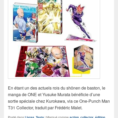
En étant un des actuels rois du shônen de baston, le
manga de ONE et Yusuke Murata bénéficie d’une
sortie spéciale chez Kurokawa, via ce One-Punch Man
T31 Collector, traduit par Frédéric Malet.
Posté dans
Livres
,
Tests
|
Marqué comme
action
,
collector
,
édition