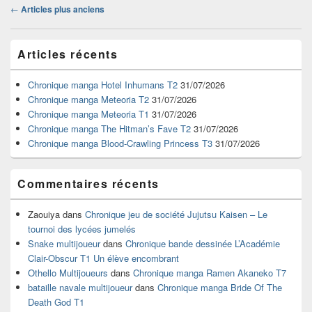
Navigation
←
Articles plus anciens
dans
les
Zone
articles
Articles récents
principale
de
widget
Chronique manga Hotel Inhumans T2
31/07/2026
pour
Chronique manga Meteoria T2
31/07/2026
la
Chronique manga Meteoria T1
31/07/2026
barre
Chronique manga The Hitman’s Fave T2
31/07/2026
latérale
Chronique manga Blood-Crawling Princess T3
31/07/2026
Commentaires récents
Zaouiya
dans
Chronique jeu de société Jujutsu Kaisen – Le
tournoi des lycées jumelés
Snake multijoueur
dans
Chronique bande dessinée L’Académie
Clair-Obscur T1 Un élève encombrant
Othello Multijoueurs
dans
Chronique manga Ramen Akaneko T7
bataille navale multijoueur
dans
Chronique manga Bride Of The
Death God T1