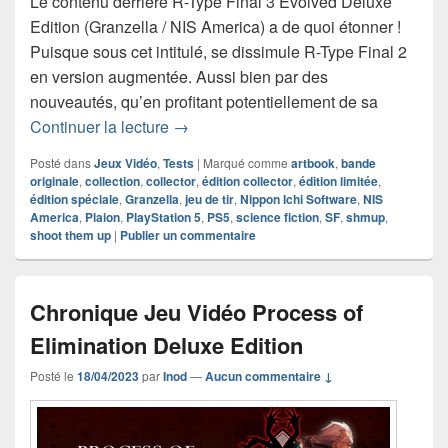
Le contenu derrière R-Type Final 3 Evolved Deluxe
Edition (Granzella / NIS America) a de quoi étonner !
Puisque sous cet intitulé, se dissimule R-Type Final 2
en version augmentée. Aussi bien par des
nouveautés, qu’en profitant potentiellement de sa
Chronique Jeu Vidéo R-Type Final 3 E
Continuer la lecture
→
Posté dans
Jeux Vidéo
,
Tests
|
Marqué comme
artbook
,
bande
originale
,
collection
,
collector
,
édition collector
,
édition limitée
,
édition spéciale
,
Granzella
,
jeu de tir
,
Nippon Ichi Software
,
NIS
America
,
Plaion
,
PlayStation 5
,
PS5
,
science fiction
,
SF
,
shmup
,
shoot them up
|
Publier un commentaire
Chronique Jeu Vidéo Process of
Elimination Deluxe Edition
Posté le
18/04/2023
par
Inod
—
Aucun commentaire ↓