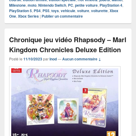
Milestone
,
moto
,
Nintendo Switch
,
PC
,
petite voiture
,
PlayStation 4
,
PlayStation 5
,
PS4
,
PS5
,
toys
,
vehicule
,
voiture
,
voiturette
,
Xbox
One
,
Xbox Series
|
Publier un commentaire
Chronique jeu vidéo Rhapsody – Marl
Kingdom Chronicles Deluxe Edition
Posté le
11/10/2023
par
Inod
—
Aucun commentaire ↓