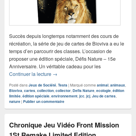
Succès depuis longtemps notamment des cours de
récréation, la série de jeu de cartes de Bioviva a eu le
temps d’en parcourir des classes. L’occasion de
proposer une édition spéciale, Défis Nature – 15e
Anniversaire. Un véritable cadeau pour les
Chronique jeu de cartes Défis Nature 
Continuer la lecture
→
Posté dans
Jeux de Société
,
Tests
|
Marqué comme
animal
,
animaux
,
Bioviva
,
cartes
,
collection
,
collector
,
Defis Nature
,
ecologie
,
édition
limitée
,
édition spéciale
,
environnement
,
jcc
,
jcj
,
Jeu de cartes
,
nature
|
Publier un commentaire
Chronique Jeu Vidéo Front Mission
1St Remake Limited Edition