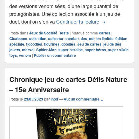
des versions venomisées, d’une large quantité de
protagonistes. Une collection associée à un jeu de
Chronique figur
duel, dont on s’en va
Continuer la lecture
→
Posté dans
Jeux de Société
,
Tests
|
Marqué comme
cartes
,
Cicaboom
,
collection
,
collector
,
combat
,
dés
,
édition limitée
,
édition
spéciale
,
figoodies
,
figurines
,
goodies
,
Jeu de cartes
,
jeu de dés
,
jouets
,
marvel
,
Spider-Man
,
super heroine
,
super héros
,
super vilain
,
toys
,
venom
|
Publier un commentaire
Chronique jeu de cartes Défis Nature
– 15e Anniversaire
Posté le
23/05/2023
par
Inod
—
Aucun commentaire ↓