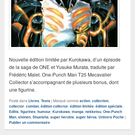
Nouvelle édition limitée par Kurokawa, d’un épisode
de la saga de ONE et Yusuke Murata, traduite par
Frédéric Malet. One-Punch Man T25 Mecavalier
Collector s’accompagnant de plusieurs bonus, dont
une figurine.
Posté dans
Livres
,
Tests
|
Marqué comme
action
,
collection
,
collector
,
combat
,
édition collector
,
édition limitée
,
édition spéciale
,
Editis
,
figurines
,
humour
,
Kurokawa
,
manga
,
nekketsu
,
One-Punch
Man
,
shônen
,
Shueisha
,
super heroine
,
super héros
,
Univers Poche
|
Publier un commentaire