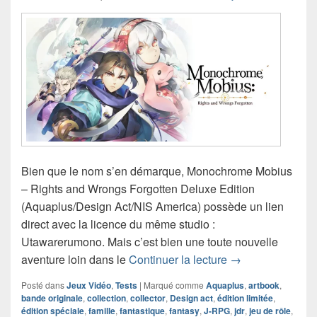
Bien que le nom s’en démarque, Monochrome Mobius
– Rights and Wrongs Forgotten Deluxe Edition
(Aquaplus/Design Act/NIS America) possède un lien
direct avec la licence du même studio :
Utawarerumono. Mais c’est bien une toute nouvelle
Chronique jeu vi
aventure loin dans le
Continuer la lecture
→
Posté dans
Jeux Vidéo
,
Tests
|
Marqué comme
Aquaplus
,
artbook
,
bande originale
,
collection
,
collector
,
Design act
,
édition limitée
,
édition spéciale
,
famille
,
fantastique
,
fantasy
,
J-RPG
,
jdr
,
jeu de rôle
,