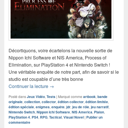
Décortiquons, voire écartelons la nouvelle sortie de
Nippon Ichi Software et NIS America, Process of
Elimination, sur PlayStation 4 et Nintendo Switch !
Une véritable enquête de notre part, afin de savoir si le
studio est coupable d’une très bonne
Chronique Jeu Vidéo Process of Elimin
Continuer la lecture
→
Posté dans
Jeux Vidéo
,
Tests
|
Marqué comme
artbook
,
bande
originale
,
collection
,
collector
,
édition collector
,
édition limitée
,
édition spéciale
,
enigmes
,
enquête
,
jdr
,
jeu de rôle
,
jeu narratif
,
Nintendo Switch
,
Nippon Ichi Software
,
NIS America
,
Plaion
,
PlayStation 4
,
PS4
,
RPG
,
Tactical
,
Visual Novel
|
Publier un
commentaire