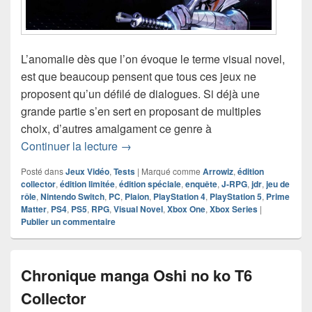
L’anomalie dès que l’on évoque le terme visual novel,
est que beaucoup pensent que tous ces jeux ne
proposent qu’un défilé de dialogues. Si déjà une
grande partie s’en sert en proposant de multiples
choix, d’autres amalgament ce genre à
Chronique Jeu Vidéo Mato Anomalies 
Continuer la lecture
→
Posté dans
Jeux Vidéo
,
Tests
|
Marqué comme
Arrowiz
,
édition
collector
,
édition limitée
,
édition spéciale
,
enquête
,
J-RPG
,
jdr
,
jeu de
rôle
,
Nintendo Switch
,
PC
,
Plaion
,
PlayStation 4
,
PlayStation 5
,
Prime
Matter
,
PS4
,
PS5
,
RPG
,
Visual Novel
,
Xbox One
,
Xbox Series
|
Publier un commentaire
Chronique manga Oshi no ko T6
Collector