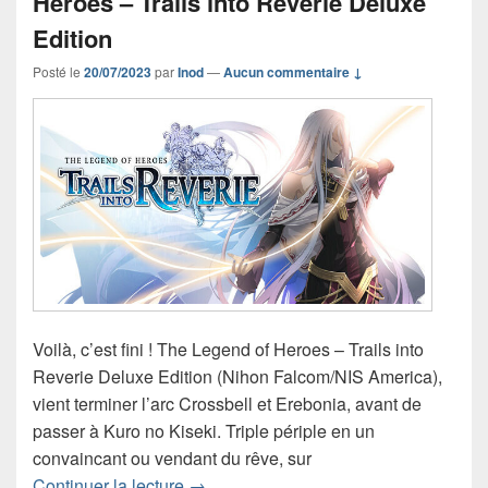
Heroes – Trails into Reverie Deluxe
Edition
Posté le
20/07/2023
par
Inod
—
Aucun commentaire ↓
Voilà, c’est fini ! The Legend of Heroes – Trails into
Reverie Deluxe Edition (Nihon Falcom/NIS America),
vient terminer l’arc Crossbell et Erebonia, avant de
passer à Kuro no Kiseki. Triple périple en un
convaincant ou vendant du rêve, sur
Chronique jeu vidéo The Legend of Her
Continuer la lecture
→