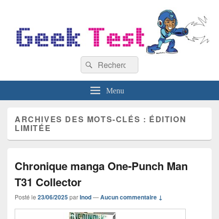
GeekTest
Recherche :
Blog jeux-vidéo et high-tech
Rechercher
Menu
ARCHIVES DES MOTS-CLÉS :
ÉDITION
LIMITÉE
Chronique manga One-Punch Man
T31 Collector
Posté le
23/06/2025
par
Inod
—
Aucun commentaire ↓