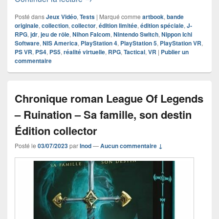
Posté dans
Jeux Vidéo
,
Tests
|
Marqué comme
artbook
,
bande
originale
,
collection
,
collector
,
édition limitée
,
édition spéciale
,
J-
RPG
,
jdr
,
jeu de rôle
,
Nihon Falcom
,
Nintendo Switch
,
Nippon Ichi
Software
,
NIS America
,
PlayStation 4
,
PlayStation 5
,
PlayStation VR
,
PS VR
,
PS4
,
PS5
,
réalité virtuelle
,
RPG
,
Tactical
,
VR
|
Publier un
commentaire
Chronique roman League Of Legends
– Ruination – Sa famille, son destin
Édition collector
Posté le
03/07/2023
par
Inod
—
Aucun commentaire ↓