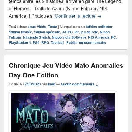
temps entre les 2 histoires, arrive en gare The Legend
of Heroes – Trails to Azure (Nihon Falcom / NIS
Chronique Jeu Vi
America) ! Pratique si
Continuer la lecture
→
Posté dans
Jeux Vidéo
,
Tests
|
Marqué comme
édition collector
,
édition limitée
,
édition spéciale
,
J-RPG
,
jdr
,
jeu de rôle
,
Nihon
Falcom
,
Nintendo Switch
,
Nippon Ichi Software
,
NIS America
,
PC
,
PlayStation 4
,
PS4
,
RPG
,
Tactical
|
Publier un commentaire
Chronique Jeu Vidéo Mato Anomalies
Day One Edition
Posté le
27/03/2023
par
Inod
—
Aucun commentaire ↓