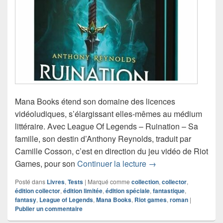
Mana Books étend son domaine des licences
vidéoludiques, s’élargissant elles-mêmes au médium
littéraire. Avec League Of Legends – Ruination – Sa
famille, son destin d’Anthony Reynolds, traduit par
Camille Cosson, c’est en direction du jeu vidéo de Riot
Chronique roman Leag
Games, pour son
Continuer la lecture
→
Posté dans
Livres
,
Tests
|
Marqué comme
collection
,
collector
,
édition collector
,
édition limitée
,
édition spéciale
,
fantastique
,
fantasy
,
League of Legends
,
Mana Books
,
Riot games
,
roman
|
Publier un commentaire