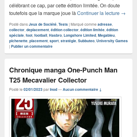
célébrant ce cap, par cette édition limitée. On doute
Chroniq
toutefois que la marque joue là
Continuer la lecture
→
Posté dans
Jeux de Société
,
Tests
|
Marqué comme
adresse
,
collector
,
deplacement
,
édition collector
,
édition limitée
,
édition
spéciale
,
foot
,
football
,
Hasbro
,
Longshore Limited
,
Megableu
,
pichenette
,
placement
,
sport
,
stratégie
,
Subbuteo
,
University Games
|
Publier un commentaire
Chronique manga One-Punch Man
T25 Mecavalier Collector
Posté le
02/01/2023
par
Inod
—
Aucun commentaire ↓