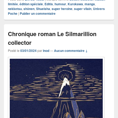
limitée
,
édition spéciale
,
Editis
,
humour
,
Kurokawa
,
manga
,
nekketsu
,
shônen
,
Shueisha
,
super heroine
,
super vilain
,
Univers
Poche
|
Publier un commentaire
Chronique roman Le Silmarillion
collector
Posté le
03/01/2024
par
Inod
—
Aucun commentaire ↓