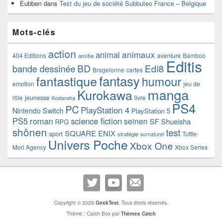
Eubben
dans
Test du jeu de société Subbuteo France – Belgique
Mots-clés
action
animaux
animal
404 Editions
aventure
Bamboo
amitie
Editis
BD
Edi8
bande dessinée
Bragelonne
cartes
fantasy
fantastique
humour
emotion
jeu de
manga
Kurokawa
rôle
jeunesse
livre
Kodansha
PS4
PC
PlayStation 4
Nintendo Switch
PlayStation 5
PS5
roman
science fiction
seinen
SF
Shueisha
RPG
shônen
test
SQUARE ENIX
sport
Tuttle-
stratégie
surnaturel
Univers Poche
Xbox One
Mori Agency
Xbox Series
Copyright © 2026
GeekTest
. Tous droits réservés.
Thème : Catch Box par
Thèmes Catch