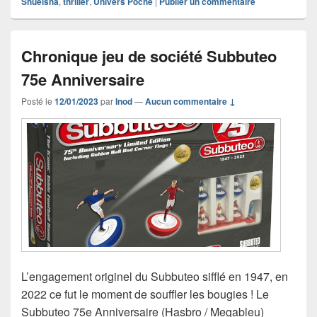
Shueisha
,
thriller
,
Univers Poche
|
Publier un commentaire
Chronique jeu de société Subbuteo
75e Anniversaire
Posté le
12/01/2023
par
Inod
—
Aucun commentaire ↓
L’engagement originel du Subbuteo sifflé en 1947, en
2022 ce fut le moment de souffler les bougies ! Le
Subbuteo 75e Anniversaire (Hasbro / Megableu)