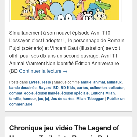
Simultanément à son nouvel épisode Avni T10
L’essayer, c’est l’adopter !, le personnage de Romain
Pujol (scénario) et Vincent Caut (illustration) se voit
offrir pour ses dix ans un second ouvrage. Avni T1
Animal Vraiment Non Identifié Édition Anniversaire
Chronique bande dessinée Avni T1
(BD
Continuer la lecture
→
Posté dans
Livres
,
Tests
|
Marqué comme
amitie
,
animal
,
animaux
,
bande dessinée
,
Bayard
,
BD
,
BD Kids
,
cartes
,
collection
,
collector
,
combat
,
ecole
,
édition limitée
,
édition spéciale
,
Editions Milan
,
famille
,
humour
,
jcc
,
jcj
,
Jeu de cartes
,
Milan
,
Toboggan
|
Publier un
commentaire
Chronique jeu vidéo The Legend of