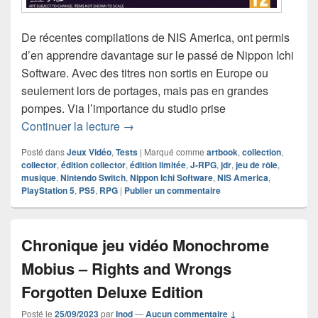
De récentes compilations de NIS America, ont permis
d’en apprendre davantage sur le passé de Nippon Ichi
Software. Avec des titres non sortis en Europe ou
seulement lors de portages, mais pas en grandes
pompes. Via l’importance du studio prise
Chronique jeu vidéo Rhapsody – Marl 
Continuer la lecture
→
Posté dans
Jeux Vidéo
,
Tests
|
Marqué comme
artbook
,
collection
,
collector
,
édition collector
,
édition limitée
,
J-RPG
,
jdr
,
jeu de rôle
,
musique
,
Nintendo Switch
,
Nippon Ichi Software
,
NIS America
,
PlayStation 5
,
PS5
,
RPG
|
Publier un commentaire
Chronique jeu vidéo Monochrome
Mobius – Rights and Wrongs
Forgotten Deluxe Edition
Posté le
25/09/2023
par
Inod
—
Aucun commentaire ↓