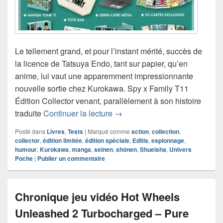
Le tellement grand, et pour l’instant mérité, succès de
la licence de Tatsuya Endo, tant sur papier, qu’en
anime, lui vaut une apparemment impressionnante
nouvelle sortie chez Kurokawa. Spy x Family T11
Édition Collector venant, parallèlement à son histoire
Chronique manga Spy x Family 
traduite
Continuer la lecture
→
Posté dans
Livres
,
Tests
|
Marqué comme
action
,
collection
,
collector
,
édition limitée
,
édition spéciale
,
Editis
,
espionnage
,
humour
,
Kurokawa
,
manga
,
seinen
,
shônen
,
Shueisha
,
Univers
Poche
|
Publier un commentaire
Chronique jeu vidéo Hot Wheels
Unleashed 2 Turbocharged – Pure