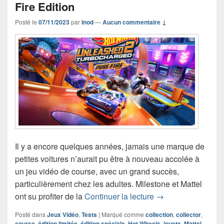
Fire Edition
Posté le
07/11/2023
par
Inod
—
Aucun commentaire ↓
Il y a encore quelques années, jamais une marque de
petites voitures n’aurait pu être à nouveau accolée à
un jeu vidéo de course, avec un grand succès,
particulièrement chez les adultes. Milestone et Mattel
Chronique jeu vidé
ont su profiter de la
Continuer la lecture
→
Posté dans
Jeux Vidéo
,
Tests
|
Marqué comme
collection
,
collector
,
course
,
édition limitée
,
édition spéciale
,
Hot Wheels
,
jouets
,
Mattel
,