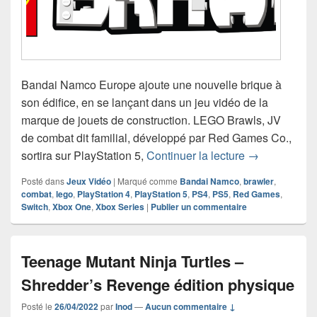
Bandai Namco Europe ajoute une nouvelle brique à
son édifice, en se lançant dans un jeu vidéo de la
marque de jouets de construction. LEGO Brawls, JV
de combat dit familial, développé par Red Games Co.,
Bandai Namco
sortira sur PlayStation 5,
Continuer la lecture
→
Posté dans
Jeux Vidéo
|
Marqué comme
Bandai Namco
,
brawler
,
combat
,
lego
,
PlayStation 4
,
PlayStation 5
,
PS4
,
PS5
,
Red Games
,
Switch
,
Xbox One
,
Xbox Series
|
Publier un commentaire
Teenage Mutant Ninja Turtles –
Shredder’s Revenge édition physique
Posté le
26/04/2022
par
Inod
—
Aucun commentaire ↓