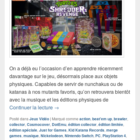
On a déjà eu l’occasion d’en apprendre récemment
davantage sur le jeu, désormais place aux objets
physiques. Capables de servir de nunchakus ou de
katanas à nos mutants favoris, qu’on retrouvera bientôt
avec la musique et les éditions physiques de
Vinyle et éditions physiques de Teena
Continuer la lecture
→
Posté dans
Jeux Vidéo
|
Marqué comme
action
,
beat'em up
,
brawler
,
collector
,
Cosmocover
,
DotEmu
,
édition collector
,
édition limitée
,
édition spéciale
,
Just for Games
,
Kid Katana Records
,
merge
games
,
musique
,
Nickelodeon
,
Nintendo Switch
,
PC
,
PlayStation 4
,