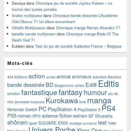
Zaouiya
dans
Chronique jeu de société Jujutsu Kaisen – Le
tournoi des lycées jumelés
Snake multijoueur
dans
Chronique bande dessinée L’Académie
Clair-Obscur T1 Un élève encombrant
Othello Multijoueurs
dans
Chronique manga Ramen Akaneko T7
bataille navale multijoueur
dans
Chronique manga Bride Of The
Death God T1
Eubben
dans
Test du jeu de société Subbuteo France – Belgique
Mots-clés
action
animaux
animal
404 Editions
aventure
Bamboo
amitie
Editis
BD
Edi8
bande dessinée
Bragelonne
cartes
fantasy
fantastique
humour
emotion
jeu de
manga
Kurokawa
rôle
jeunesse
livre
Kodansha
PS4
PC
PlayStation 4
Nintendo Switch
PlayStation 5
PS5
roman
science fiction
seinen
SF
Shueisha
RPG
shônen
test
SQUARE ENIX
sport
Tuttle-
stratégie
surnaturel
Univers Poche
Xbox One
Mori Agency