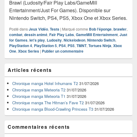
Brawl (Ludosity/Fair Play Labs/GameMill
Entertainment/Just For Games). Disponible sur
Nintendo Switch, PS4, PS5, Xbox One et Xbox Series.
Posté dans
Jeux Vidéo
,
Tests
|
Marqué comme
Bob l'éponge
,
brawler
,
combat
,
dessin animé
,
Fair Play Labs
,
GameMill Entertainment
,
Just
for Games
,
let's play
,
Ludosity
,
Nickelodeon
,
Nintendo Switch
,
PlayStation 4
,
PlayStation 5
,
PS4
,
PS5
,
TMNT
,
Tortues Ninja
,
Xbox
One
,
Xbox Series
|
Publier un commentaire
Zone
Articles récents
principale
de
widget
Chronique manga Hotel Inhumans T2
31/07/2026
pour
Chronique manga Meteoria T2
31/07/2026
la
Chronique manga Meteoria T1
31/07/2026
barre
Chronique manga The Hitman’s Fave T2
31/07/2026
latérale
Chronique manga Blood-Crawling Princess T3
31/07/2026
Commentaires récents