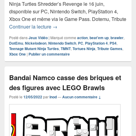
Ninja Turtles Shredder’s Revenge le 16 juin,
disponible sur PC, Nintendo Switch, PlayStation 4,
Xbox One et même via le Game Pass. Dotemu, Tribute
Teenage Mutant Ninja Turtles Shredder
Continuer la lecture
→
Posté dans
Jeux Vidéo
|
Marqué comme
action
,
beat'em up
,
brawler
,
DotEmu
,
Nickelodeon
,
Nintendo Switch
,
PC
,
PlayStation 4
,
PS4
,
Teenage Mutant Ninja Turtles
,
TMNT
,
Tortues Ninja
,
Tribute Games
,
Xbox One
|
Publier un commentaire
Bandai Namco casse des briques et
des figures avec LEGO Brawls
Posté le
12/05/2022
par
Inod
—
Aucun commentaire ↓