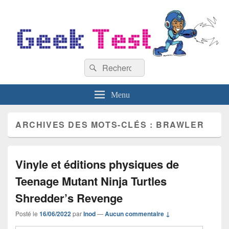
GeekTest
Recherche :
Blog jeux-vidéo et high-tech
Rechercher
Menu
ARCHIVES DES MOTS-CLÉS :
BRAWLER
Vinyle et éditions physiques de
Teenage Mutant Ninja Turtles
Shredder’s Revenge
Posté le
16/06/2022
par
Inod
—
Aucun commentaire ↓