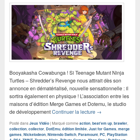
Booyakasha Cowabunga ! Si Teenage Mutant Ninja
Turtles – Shredder’s Revenge nous attirait dès son
annonce en dématérialisé, nouvelle sensationnelle : il
sortira également en physique ! L’association entre les
maisons d’édition Merge Games et Dotemu, le studio
Teenage Mutant Nin
de développement
Continuer la lecture
→
Posté dans
Jeux Vidéo
|
Marqué comme
action
,
beat'em up
,
brawler
,
collection
,
collector
,
DotEmu
,
édition limitée
,
Just for Games
,
merge
games
,
Nickelodeon
,
Nintendo Switch
,
Paramount
,
PC
,
PlayStation
4
,
PS4
,
TMNT
,
Tortues Ninja
,
Tribute Games
,
Xbox One
|
Publier un