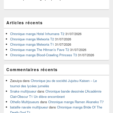
Zone
Articles récents
principale
de
widget
Chronique manga Hotel Inhumans T2
31/07/2026
pour
Chronique manga Meteoria T2
31/07/2026
la
Chronique manga Meteoria T1
31/07/2026
barre
Chronique manga The Hitman’s Fave T2
31/07/2026
latérale
Chronique manga Blood-Crawling Princess T3
31/07/2026
Commentaires récents
Zaouiya
dans
Chronique jeu de société Jujutsu Kaisen – Le
tournoi des lycées jumelés
Snake multijoueur
dans
Chronique bande dessinée L’Académie
Clair-Obscur T1 Un élève encombrant
Othello Multijoueurs
dans
Chronique manga Ramen Akaneko T7
bataille navale multijoueur
dans
Chronique manga Bride Of The
Death God T1