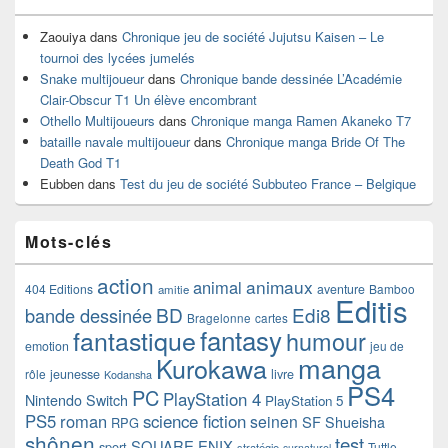
Zaouiya
dans
Chronique jeu de société Jujutsu Kaisen – Le
tournoi des lycées jumelés
Snake multijoueur
dans
Chronique bande dessinée L’Académie
Clair-Obscur T1 Un élève encombrant
Othello Multijoueurs
dans
Chronique manga Ramen Akaneko T7
bataille navale multijoueur
dans
Chronique manga Bride Of The
Death God T1
Eubben
dans
Test du jeu de société Subbuteo France – Belgique
Mots-clés
action
animaux
animal
404 Editions
aventure
Bamboo
amitie
Editis
BD
Edi8
bande dessinée
Bragelonne
cartes
fantasy
fantastique
humour
emotion
jeu de
manga
Kurokawa
rôle
jeunesse
livre
Kodansha
PS4
PC
PlayStation 4
Nintendo Switch
PlayStation 5
PS5
roman
science fiction
seinen
SF
Shueisha
RPG
shônen
test
SQUARE ENIX
sport
Tuttle-
stratégie
surnaturel