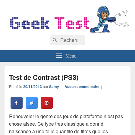
GeekTest
Recherche :
Blog jeux-vidéo et high-tech
Rechercher
Menu
Test de Contrast (PS3)
Posté le
20/11/2013
par
Samy
—
Aucun commentaire ↓
Renouveler le genre des jeux de plateforme n’est pas
chose aisée. Ce type très classique a donné
naissance à une telle quantité de titres que les