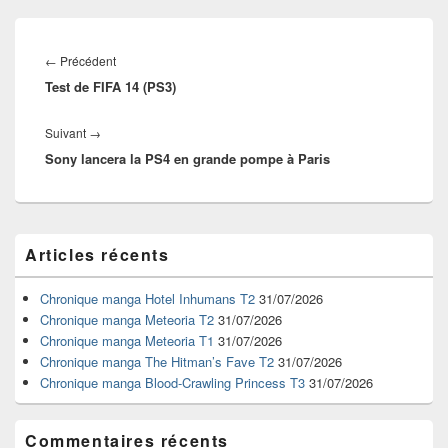
Navigation
de
Article
←
Précédent
l’article
Test de FIFA 14 (PS3)
précédent :
Article
Suivant
→
Sony lancera la PS4 en grande pompe à Paris
suivant :
Zone
Articles récents
principale
de
widget
Chronique manga Hotel Inhumans T2
31/07/2026
pour
Chronique manga Meteoria T2
31/07/2026
la
Chronique manga Meteoria T1
31/07/2026
barre
Chronique manga The Hitman’s Fave T2
31/07/2026
latérale
Chronique manga Blood-Crawling Princess T3
31/07/2026
Commentaires récents