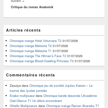
Article
Suivant
→
Critique du roman Anatomik
suivant :
Zone
Articles récents
principale
de
widget
Chronique manga Hotel Inhumans T2
31/07/2026
pour
Chronique manga Meteoria T2
31/07/2026
la
Chronique manga Meteoria T1
31/07/2026
barre
Chronique manga The Hitman’s Fave T2
31/07/2026
latérale
Chronique manga Blood-Crawling Princess T3
31/07/2026
Commentaires récents
Zaouiya
dans
Chronique jeu de société Jujutsu Kaisen – Le
tournoi des lycées jumelés
Snake multijoueur
dans
Chronique bande dessinée L’Académie
Clair-Obscur T1 Un élève encombrant
Othello Multijoueurs
dans
Chronique manga Ramen Akaneko T7