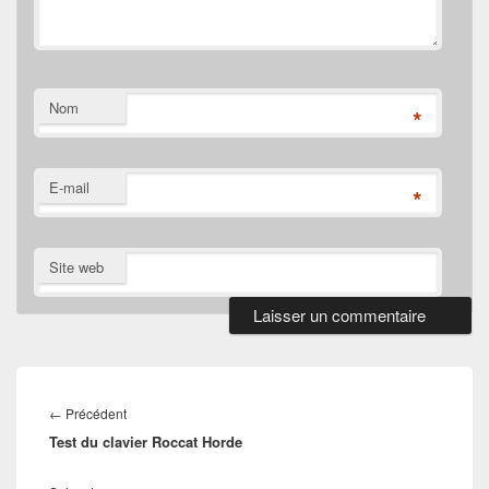
Nom
*
E-mail
*
Site web
Navigation
de
Article
←
Précédent
l’article
Test du clavier Roccat Horde
précédent :