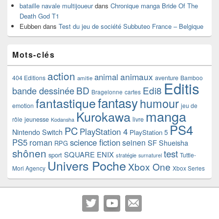
bataille navale multijoueur
dans
Chronique manga Bride Of The
Death God T1
Eubben
dans
Test du jeu de société Subbuteo France – Belgique
Mots-clés
action
animaux
animal
404 Editions
aventure
Bamboo
amitie
Editis
BD
Edi8
bande dessinée
Bragelonne
cartes
fantasy
fantastique
humour
emotion
jeu de
manga
Kurokawa
rôle
jeunesse
livre
Kodansha
PS4
PC
PlayStation 4
Nintendo Switch
PlayStation 5
PS5
roman
science fiction
seinen
SF
Shueisha
RPG
shônen
test
SQUARE ENIX
sport
Tuttle-
stratégie
surnaturel
Univers Poche
Xbox One
Mori Agency
Xbox Series