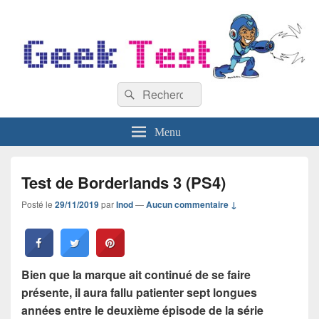
GeekTest
Recherche :
Blog jeux-vidéo et high-tech
Rechercher
Menu
Test de Borderlands 3 (PS4)
Posté le
29/11/2019
par
Inod
—
Aucun commentaire ↓
Bien que la marque ait continué de se faire
présente, il aura fallu patienter sept longues
années entre le deuxième épisode de la série