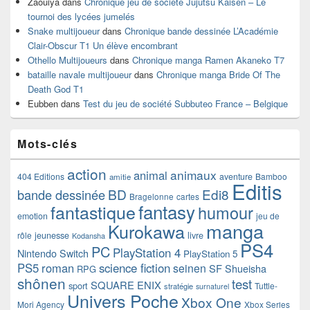
Zaouiya
dans
Chronique jeu de société Jujutsu Kaisen – Le
tournoi des lycées jumelés
Snake multijoueur
dans
Chronique bande dessinée L’Académie
Clair-Obscur T1 Un élève encombrant
Othello Multijoueurs
dans
Chronique manga Ramen Akaneko T7
bataille navale multijoueur
dans
Chronique manga Bride Of The
Death God T1
Eubben
dans
Test du jeu de société Subbuteo France – Belgique
Mots-clés
action
animaux
animal
404 Editions
aventure
Bamboo
amitie
Editis
BD
Edi8
bande dessinée
Bragelonne
cartes
fantasy
fantastique
humour
emotion
jeu de
manga
Kurokawa
rôle
jeunesse
livre
Kodansha
PS4
PC
PlayStation 4
Nintendo Switch
PlayStation 5
PS5
roman
science fiction
seinen
SF
Shueisha
RPG
shônen
test
SQUARE ENIX
sport
Tuttle-
stratégie
surnaturel
Univers Poche
Xbox One
Mori Agency
Xbox Series