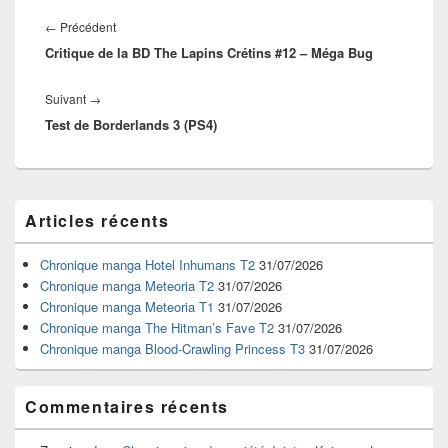
Navigation
de
Article
←
Précédent
l’article
Critique de la BD The Lapins Crétins #12 – Méga Bug
précédent :
Article
Suivant
→
Test de Borderlands 3 (PS4)
suivant :
Zone
Articles récents
principale
de
widget
Chronique manga Hotel Inhumans T2
31/07/2026
pour
Chronique manga Meteoria T2
31/07/2026
la
Chronique manga Meteoria T1
31/07/2026
barre
Chronique manga The Hitman’s Fave T2
31/07/2026
latérale
Chronique manga Blood-Crawling Princess T3
31/07/2026
Commentaires récents