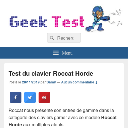
GeekTest
Recherche :
Blog jeux-vidéo et high-tech
Rechercher
Menu
Test du clavier Roccat Horde
Posté le
28/11/2019
par
Samy
—
Aucun commentaire ↓
Roccat nous présente son entrée de gamme dans la
catégorie des claviers gamer avec ce modèle
Roccat
Horde
aux multiples atouts.