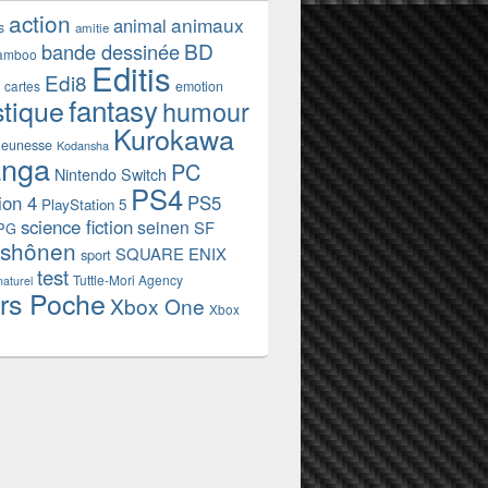
action
animaux
animal
s
amitie
BD
bande dessinée
amboo
Editis
Edi8
emotion
cartes
fantasy
stique
humour
Kurokawa
jeunesse
Kodansha
nga
PC
Nintendo Switch
PS4
ion 4
PS5
PlayStation 5
science fiction
seinen
SF
PG
shônen
SQUARE ENIX
sport
test
Tuttle-Mori Agency
naturel
rs Poche
Xbox One
Xbox