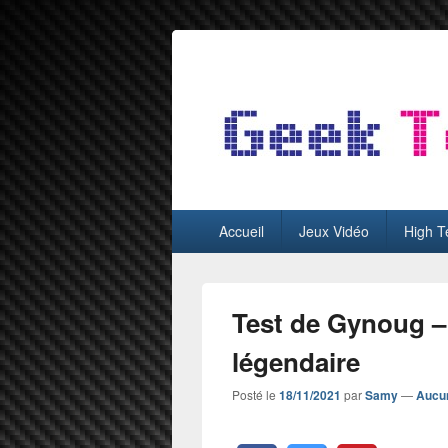
GeekTest
Blog jeux-vidéo et high-tech
Menu
Accueil
Jeux Vidéo
High T
principal
Test de Gynoug –
légendaire
Posté le
18/11/2021
par
Samy
—
Aucu