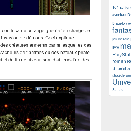
404 Edition
aventure
B
Bragelonne
fanta
squ’on incarne un ange guerrier en charge de
e invasion de démons. Ceci explique
jeu de rôle
ma
ré des créatures ennemis parmi lesquelles des
livre
cracheurs de flammes ou des bateaux pirate
PlayStat
 et de fin de niveau sont d’ailleurs l’un des
roman
R
Shueisha
stratégie
sur
Unive
Series