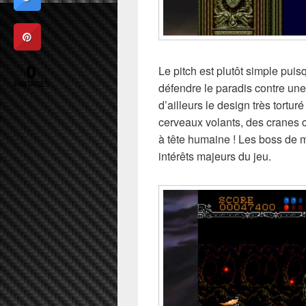
0
Le pitch est plutôt simple pui
PARTAGES
défendre le paradis contre un
d’ailleurs le design très tortu
cerveaux volants, des cranes 
à tête humaine ! Les boss de mi
intérêts majeurs du jeu.