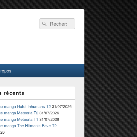
Recherche :
Rechercher
Propos
s récents
ue manga Hotel Inhumans T2
31/07/2026
ue manga Meteoria T2
31/07/2026
ue manga Meteoria T1
31/07/2026
ue manga The Hitman’s Fave T2
026