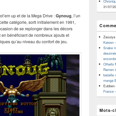
Chroniq
31/07/2
ot’em up et de la Mega Drive :
Gynoug
, l’un
ette catégorie, sorti initialement en 1991,
Commen
occasion de se replonger dans les décors
en bénéficiant de nombreux ajouts et
Zaouiya
iques qu’au niveau du confort de jeu.
Kaisen –
Snake mu
dessiné
encombr
Othello 
Ramen 
bataille
manga B
Eubben
France 
Mots-c