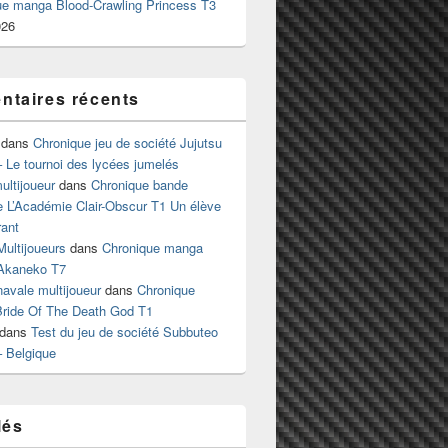
ue manga Blood-Crawling Princess T3
026
taires récents
dans
Chronique jeu de société Jujutsu
 Le tournoi des lycées jumelés
ltijoueur
dans
Chronique bande
e L’Académie Clair-Obscur T1 Un élève
ant
Multijoueurs
dans
Chronique manga
Akaneko T7
 navale multijoueur
dans
Chronique
ride Of The Death God T1
dans
Test du jeu de société Subbuteo
– Belgique
lés