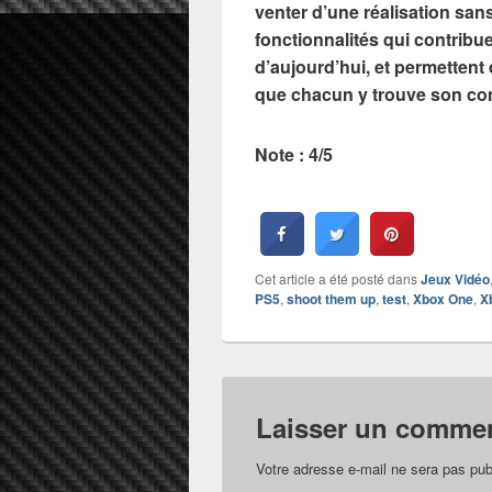
venter d’une réalisation sans 
fonctionnalités qui contribu
d’aujourd’hui, et permettent 
que chacun y trouve son co
Note : 4/5
Cet article a été posté dans
Jeux Vidéo
PS5
,
shoot them up
,
test
,
Xbox One
,
X
Laisser un commen
Votre adresse e-mail ne sera pas pub