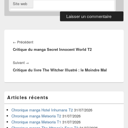
Site web
Navigation
de
Article
←
Précédent
l’article
Critique du manga Secret Innocent World T2
précédent :
Article
Suivant
→
Critique du livre The Witcher Illustré : le Moindre Mal
suivant :
Zone
Articles récents
principale
de
widget
Chronique manga Hotel Inhumans T2
31/07/2026
pour
Chronique manga Meteoria T2
31/07/2026
la
Chronique manga Meteoria T1
31/07/2026
barre
Chronique manga The Hitman’s Fave T2
31/07/2026