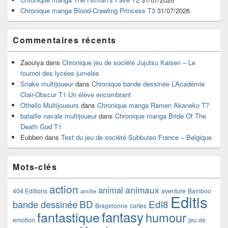
latérale
Chronique manga Blood-Crawling Princess T3
31/07/2026
Commentaires récents
Zaouiya
dans
Chronique jeu de société Jujutsu Kaisen – Le
tournoi des lycées jumelés
Snake multijoueur
dans
Chronique bande dessinée L’Académie
Clair-Obscur T1 Un élève encombrant
Othello Multijoueurs
dans
Chronique manga Ramen Akaneko T7
bataille navale multijoueur
dans
Chronique manga Bride Of The
Death God T1
Eubben
dans
Test du jeu de société Subbuteo France – Belgique
Mots-clés
action
animaux
animal
404 Editions
aventure
Bamboo
amitie
Editis
BD
Edi8
bande dessinée
Bragelonne
cartes
fantasy
fantastique
humour
emotion
jeu de