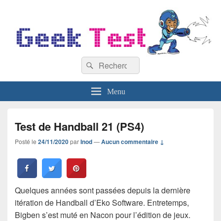
GeekTest
Recherche :
Blog jeux-vidéo et high-tech
Rechercher
Menu
Test de Handball 21 (PS4)
Posté le
24/11/2020
par
Inod
—
Aucun commentaire ↓
Quelques années sont passées depuis la dernière
itération de Handball d’Eko Software. Entretemps,
Bigben s’est muté en Nacon pour l’édition de jeux.