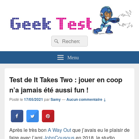
GeekTest
Recherche :
Blog jeux-vidéo et high-tech
Rechercher
Menu
Test de It Takes Two : jouer en coop
n’a jamais été aussi fun !
Posté le
17/05/2021
par
Samy
—
Aucun commentaire ↓
Après le très bon
A Way Out
que j’avais eu le plaisir de
faire avec l’ami
JohnCousous
en 2018, le studio