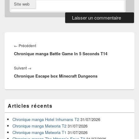
Site web
Navigation
de
Article
←
Précédent
l’article
Chronique manga Battle Game In 5 Seconds T14
précédent :
Article
Suivant
→
Chronique Escape box Minecraft Dungeons
suivant :
Zone
Articles récents
principale
de
widget
Chronique manga Hotel Inhumans T2
31/07/2026
pour
Chronique manga Meteoria T2
31/07/2026
la
Chronique manga Meteoria T1
31/07/2026
barre
Chronique manga The Hitman’s Fave T2
31/07/2026