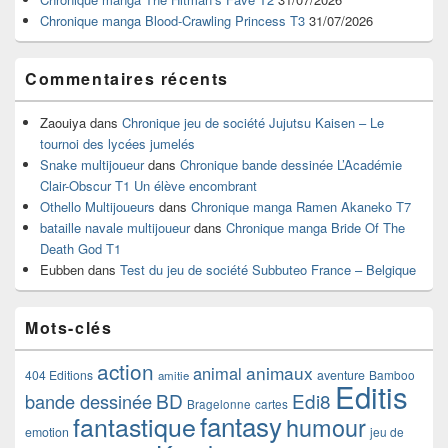
latérale
Chronique manga Blood-Crawling Princess T3
31/07/2026
Commentaires récents
Zaouiya
dans
Chronique jeu de société Jujutsu Kaisen – Le
tournoi des lycées jumelés
Snake multijoueur
dans
Chronique bande dessinée L’Académie
Clair-Obscur T1 Un élève encombrant
Othello Multijoueurs
dans
Chronique manga Ramen Akaneko T7
bataille navale multijoueur
dans
Chronique manga Bride Of The
Death God T1
Eubben
dans
Test du jeu de société Subbuteo France – Belgique
Mots-clés
action
animaux
animal
404 Editions
aventure
Bamboo
amitie
Editis
BD
Edi8
bande dessinée
Bragelonne
cartes
fantasy
fantastique
humour
emotion
jeu de