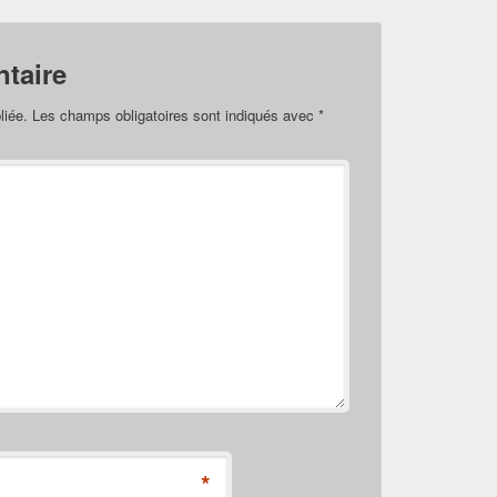
taire
liée.
Les champs obligatoires sont indiqués avec
*
*