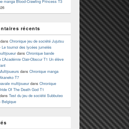
ue manga Blood-Crawling Princess T3
026
taires récents
dans
Chronique jeu de société Jujutsu
 Le tournoi des lycées jumelés
ltijoueur
dans
Chronique bande
e L’Académie Clair-Obscur T1 Un élève
ant
Multijoueurs
dans
Chronique manga
Akaneko T7
 navale multijoueur
dans
Chronique
ride Of The Death God T1
dans
Test du jeu de société Subbuteo
– Belgique
lés