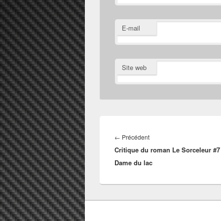
E-mail
Site web
Navigation
de
Article
←
Précédent
l’article
Critique du roman Le Sorceleur #7
précédent :
Dame du lac