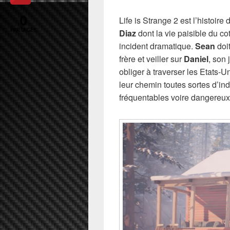
0
Life is Strange 2 est l’histoir
PARTAGES
Diaz
dont la vie paisible du c
incident dramatique.
Sean
doit
frère et veiller sur
Daniel
, son 
obliger à traverser les Etats-U
leur chemin toutes sortes d’ind
fréquentables voire dangereux