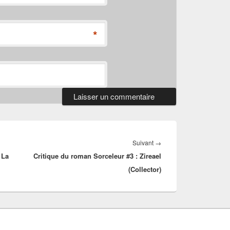
*
Article
Suivant
→
 La
Critique du roman Sorceleur #3 : Zireael
suivant :
(Collector)