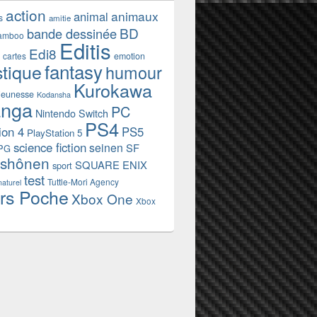
action
animaux
animal
s
amitie
BD
bande dessinée
amboo
Editis
Edi8
emotion
cartes
fantasy
stique
humour
Kurokawa
jeunesse
Kodansha
nga
PC
Nintendo Switch
PS4
ion 4
PS5
PlayStation 5
science fiction
seinen
SF
PG
shônen
SQUARE ENIX
sport
test
Tuttle-Mori Agency
naturel
rs Poche
Xbox One
Xbox