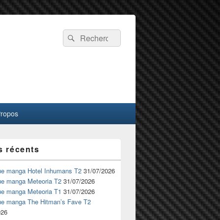
Recherche :
Rechercher
Propos
s récents
ue manga Hotel Inhumans T2
31/07/2026
ue manga Meteoria T2
31/07/2026
ue manga Meteoria T1
31/07/2026
ue manga The Hitman’s Fave T2
026