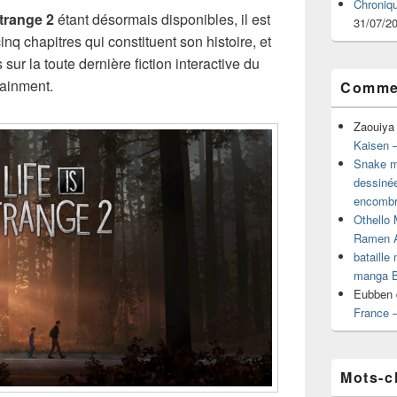
Chroniq
Strange 2
étant désormais disponibles, il est
31/07/2
nq chapitres qui constituent son histoire, et
sur la toute dernière fiction interactive du
tainment.
Commen
Zaouiya
Kaisen –
Snake mu
dessiné
encombr
Othello 
Ramen 
bataille
manga B
Eubben
France 
Mots-c