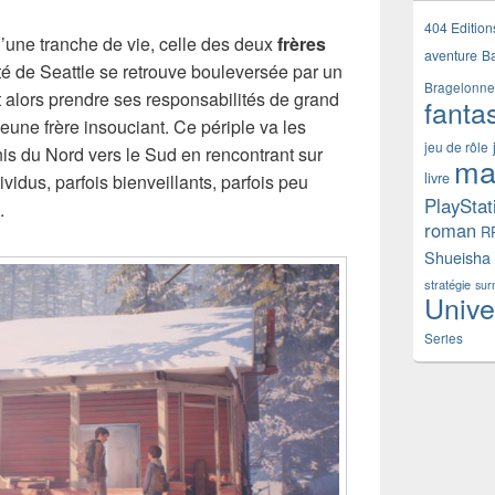
404 Edition
e d’une tranche de vie, celle des deux
frères
aventure
B
oté de Seattle se retrouve bouleversée par un
Bragelonne
 alors prendre ses responsabilités de grand
fanta
jeune frère insouciant. Ce périple va les
jeu de rôle
nis du Nord vers le Sud en rencontrant sur
ma
livre
ividus, parfois bienveillants, parfois peu
PlayStat
.
roman
R
Shueisha
stratégie
sur
Unive
Series