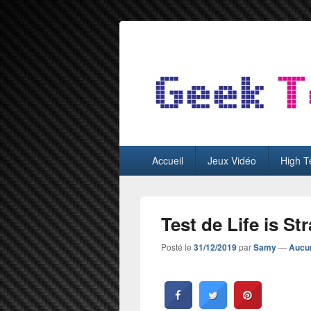
GeekTest
Blog jeux-vidéo et high-tech
Menu
Accueil
Jeux Vidéo
High T
principal
Test de Life is St
Posté le
31/12/2019
par
Samy
—
Aucu