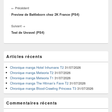
Navigation
de
Article
←
Précédent
l’article
Preview de Battleborn chez 2K France (PS4)
précédent :
Article
Suivant
→
Test de Unravel (PS4)
suivant :
Zone
Articles récents
principale
de
widget
Chronique manga Hotel Inhumans T2
31/07/2026
pour
Chronique manga Meteoria T2
31/07/2026
la
Chronique manga Meteoria T1
31/07/2026
barre
Chronique manga The Hitman’s Fave T2
31/07/2026
latérale
Chronique manga Blood-Crawling Princess T3
31/07/2026
Commentaires récents