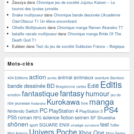
Zaouiya
dans
Chronique jeu de société Jujutsu Kaisen – Le
tournoi des lycées jumelés
Snake multijoueur
dans
Chronique bande dessinée L’Académie
Clair-Obscur T1 Un élève encombrant
Othello Multijoueurs
dans
Chronique manga Ramen Akaneko T7
bataille navale multijoueur
dans
Chronique manga Bride Of The
Death God T1
Eubben
dans
Test du jeu de société Subbuteo France – Belgique
Mots-clés
action
animaux
animal
404 Editions
aventure
Bamboo
amitie
Editis
BD
Edi8
bande dessinée
Bragelonne
cartes
fantasy
fantastique
humour
emotion
jeu de
manga
Kurokawa
rôle
jeunesse
livre
Kodansha
PS4
PC
PlayStation 4
Nintendo Switch
PlayStation 5
PS5
roman
science fiction
seinen
SF
Shueisha
RPG
shônen
test
SQUARE ENIX
sport
Tuttle-
stratégie
surnaturel
Univers Poche
Xbox One
Mori Agency
Xbox Series