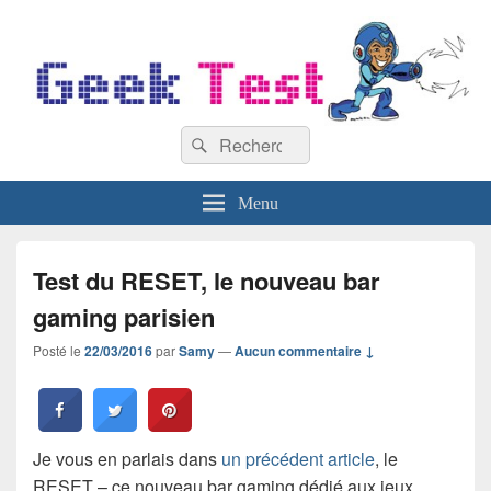
GeekTest
Recherche :
Blog jeux-vidéo et high-tech
Rechercher
Menu
Test du RESET, le nouveau bar
gaming parisien
Posté le
22/03/2016
par
Samy
—
Aucun commentaire ↓
Je vous en parlais dans
un précédent article
, le
RESET – ce nouveau bar gaming dédié aux jeux