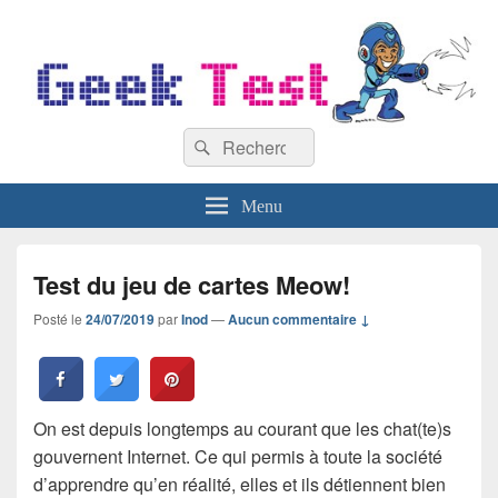
GeekTest
Recherche :
Blog jeux-vidéo et high-tech
Rechercher
Menu
Test du jeu de cartes Meow!
Posté le
24/07/2019
par
Inod
—
Aucun commentaire ↓
On est depuis longtemps au courant que les chat(te)s
gouvernent Internet. Ce qui permis à toute la société
d’apprendre qu’en réalité, elles et ils détiennent bien