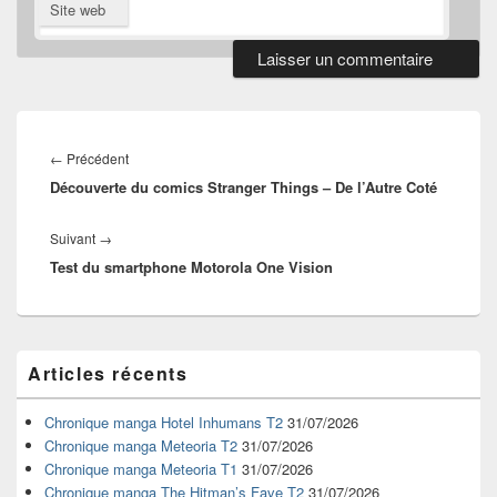
Site web
Navigation
de
Article
←
Précédent
l’article
Découverte du comics Stranger Things – De l’Autre Coté
précédent :
Article
Suivant
→
Test du smartphone Motorola One Vision
suivant :
Zone
Articles récents
principale
de
widget
Chronique manga Hotel Inhumans T2
31/07/2026
pour
Chronique manga Meteoria T2
31/07/2026
la
Chronique manga Meteoria T1
31/07/2026
barre
Chronique manga The Hitman’s Fave T2
31/07/2026