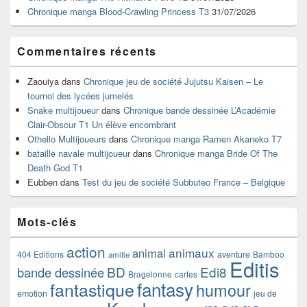
latérale
Chronique manga Blood-Crawling Princess T3
31/07/2026
Commentaires récents
Zaouiya
dans
Chronique jeu de société Jujutsu Kaisen – Le
tournoi des lycées jumelés
Snake multijoueur
dans
Chronique bande dessinée L’Académie
Clair-Obscur T1 Un élève encombrant
Othello Multijoueurs
dans
Chronique manga Ramen Akaneko T7
bataille navale multijoueur
dans
Chronique manga Bride Of The
Death God T1
Eubben
dans
Test du jeu de société Subbuteo France – Belgique
Mots-clés
action
animaux
animal
404 Editions
aventure
Bamboo
amitie
Editis
BD
Edi8
bande dessinée
Bragelonne
cartes
fantasy
fantastique
humour
emotion
jeu de