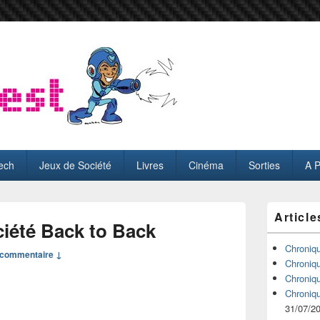
ech
Jeux de Société
Livres
Cinéma
Sorties
A 
Zone
Article
principale
ciété Back to Back
de
widget
Chroniq
commentaire ↓
pour
Chroniq
la
Chroniq
barre
Chroniq
latérale
31/07/2