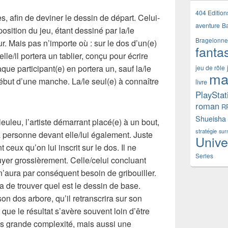
404 Edition
, afin de deviner le dessin de départ. Celui-
aventure
B
position du jeu, étant dessiné par la/le
Bragelonne
r. Mais pas n’importe où : sur le dos d’un(e)
fanta
lle/il portera un tablier, conçu pour écrire
que participant(e) en portera un, sauf la/le
jeu de rôle
ma
ébut d’une manche. La/le seul(e) à connaître
livre
PlayStat
roman
R
Shueisha
uleu, l’artiste démarrant placé(e) à un bout,
stratégie
sur
a personne devant elle/lui également. Juste
Unive
 ceux qu’on lui inscrit sur le dos. Il ne
Series
yer grossièrement. Celle/celui concluant
 n’aura par conséquent besoin de gribouiller.
a de trouver quel est le dessin de base.
on dos arbore, qu’il retranscrira sur son
que le résultat s’avère souvent loin d’être
s grande complexité, mais aussi une