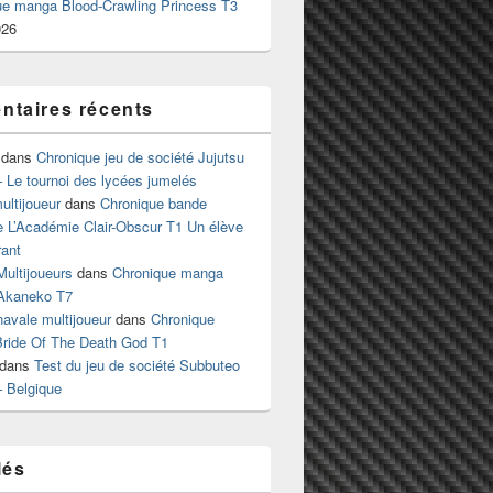
ue manga Blood-Crawling Princess T3
026
taires récents
dans
Chronique jeu de société Jujutsu
 Le tournoi des lycées jumelés
ltijoueur
dans
Chronique bande
e L’Académie Clair-Obscur T1 Un élève
ant
Multijoueurs
dans
Chronique manga
Akaneko T7
 navale multijoueur
dans
Chronique
ride Of The Death God T1
dans
Test du jeu de société Subbuteo
– Belgique
lés