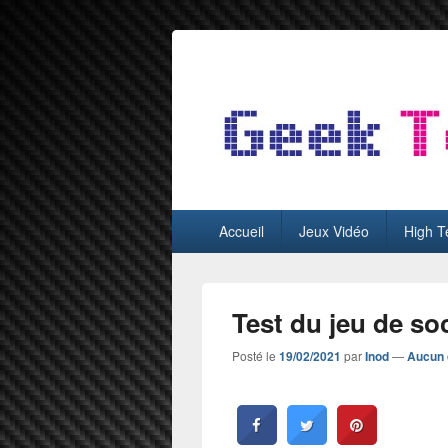
GeekTest
Blog jeux-vidéo et high-tech
Menu
Accueil
Jeux Vidéo
High T
principal
Test du jeu de so
Posté le
19/02/2021
par
Inod
—
Aucun 