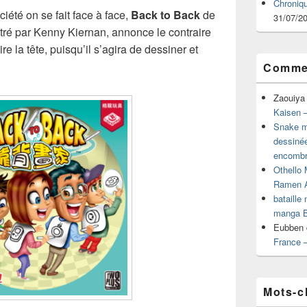
Chroniq
iété on se fait face à face,
Back to Back
de
31/07/2
tré par Kenny Kiernan, annonce le contraire
ire la tête, puisqu’il s’agira de dessiner et
Commen
Zaouiya
Kaisen –
Snake mu
dessiné
encombr
Othello 
Ramen 
bataille
manga B
Eubben
France 
Mots-c