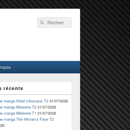
Recherche :
Rechercher
Propos
s récents
ue manga Hotel Inhumans T2
31/07/2026
ue manga Meteoria T2
31/07/2026
ue manga Meteoria T1
31/07/2026
ue manga The Hitman’s Fave T2
026