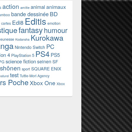
action
animaux
animal
s
amitie
BD
bande dessinée
amboo
Editis
Edi8
emotion
cartes
fantasy
stique
humour
Kurokawa
jeunesse
Kodansha
nga
PC
Nintendo Switch
PS4
ion 4
PS5
PlayStation 5
science fiction
seinen
SF
PG
shônen
SQUARE ENIX
sport
test
Tuttle-Mori Agency
naturel
rs Poche
Xbox One
Xbox