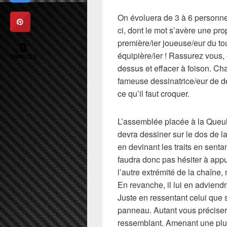
On évoluera de 3 à 6 personnes
ci, dont le mot s’avère une pro
première/ier joueuse/eur du tou
0
équipière/ier ! Rassurez vous, e
PARTAGES
dessus et effacer à foison. Cha
fameuse dessinatrice/eur de d
ce qu’il faut croquer.
L’assemblée placée à la Queule
devra dessiner sur le dos de l
en devinant les traits en sentant
faudra donc pas hésiter à appu
l’autre extrémité de la chaîne,
En revanche, il lui en adviendr
Juste en ressentant celui que s
panneau. Autant vous préciser 
ressemblant. Amenant une plu