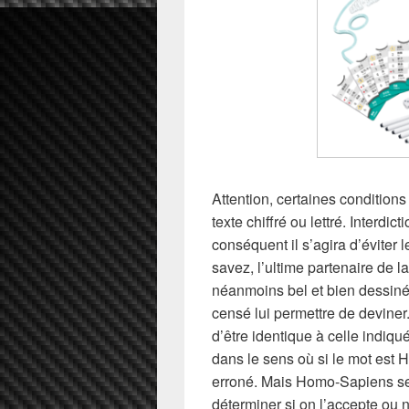
Attention, certaines condition
texte chiffré ou lettré. Interdic
conséquent il s’agira d’éviter 
savez, l’ultime partenaire de la
néanmoins bel et bien dessiné
censé lui permettre de devine
d’être identique à celle indiq
dans le sens où si le mot est
erroné. Mais Homo-Sapiens ser
déterminer si on l’accepte ou 