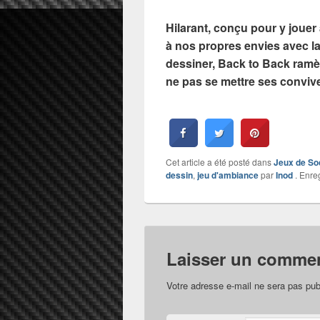
Hilarant, conçu pour y jouer
à nos propres envies avec la
dessiner, Back to Back ramè
ne pas se mettre ses conviv
Cet article a été posté dans
Jeux de So
dessin
,
jeu d'ambiance
par
Inod
. Enreg
Laisser un commen
Votre adresse e-mail ne sera pas pub