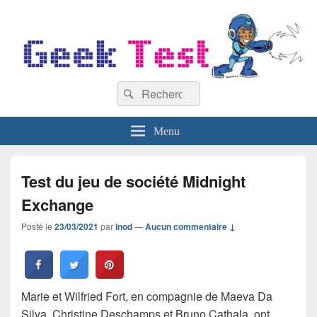
GeekTest
Recherche :
Blog jeux-vidéo et high-tech
Rechercher
Menu
Test du jeu de société Midnight
Exchange
Posté le
23/03/2021
par
Inod
—
Aucun commentaire ↓
Marie et Wilfried Fort, en compagnie de Maeva Da
Silva, Christine Deschamps et Bruno Cathala, ont