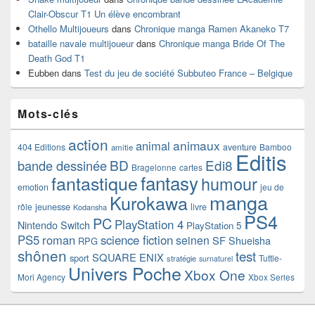
Clair-Obscur T1 Un élève encombrant
Othello Multijoueurs
dans
Chronique manga Ramen Akaneko T7
bataille navale multijoueur
dans
Chronique manga Bride Of The
Death God T1
Eubben
dans
Test du jeu de société Subbuteo France – Belgique
Mots-clés
action
animaux
animal
404 Editions
aventure
Bamboo
amitie
Editis
BD
Edi8
bande dessinée
Bragelonne
cartes
fantasy
fantastique
humour
emotion
jeu de
manga
Kurokawa
rôle
jeunesse
livre
Kodansha
PS4
PC
PlayStation 4
Nintendo Switch
PlayStation 5
PS5
roman
science fiction
seinen
SF
Shueisha
RPG
shônen
test
SQUARE ENIX
sport
Tuttle-
stratégie
surnaturel
Univers Poche
Xbox One
Mori Agency
Xbox Series