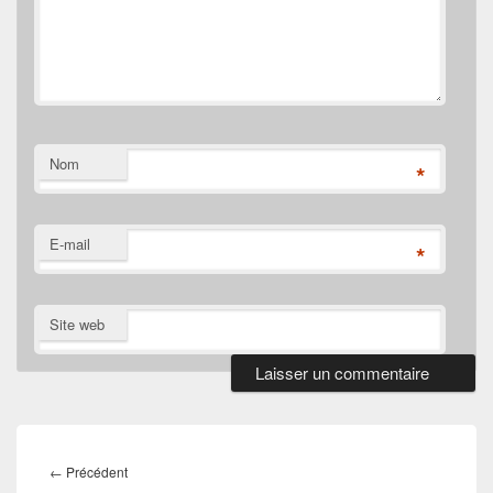
Nom
*
E-mail
*
Site web
Navigation
de
Article
←
Précédent