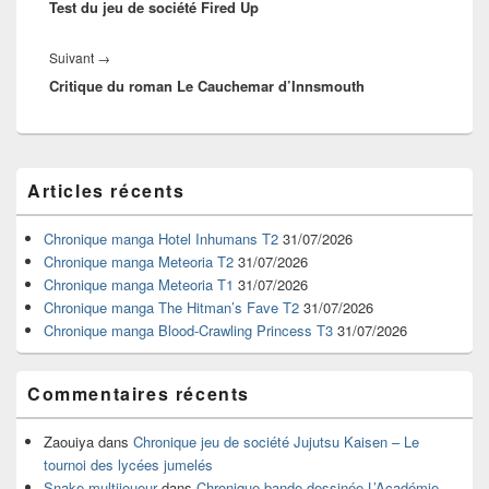
l’article
Test du jeu de société Fired Up
précédent :
Article
Suivant
→
Critique du roman Le Cauchemar d’Innsmouth
suivant :
Zone
Articles récents
principale
de
widget
Chronique manga Hotel Inhumans T2
31/07/2026
pour
Chronique manga Meteoria T2
31/07/2026
la
Chronique manga Meteoria T1
31/07/2026
barre
Chronique manga The Hitman’s Fave T2
31/07/2026
latérale
Chronique manga Blood-Crawling Princess T3
31/07/2026
Commentaires récents
Zaouiya
dans
Chronique jeu de société Jujutsu Kaisen – Le
tournoi des lycées jumelés
Snake multijoueur
dans
Chronique bande dessinée L’Académie