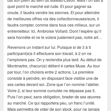
bat son plein au sein du Bateau-Lavoir. Mais l’on sait à
quel point le marché est rude. Et pour gagner sa
croute, il faudra vendre les siennes. Et pour atteindre
de meilleures offres via des collectionneuses/eurs, il
faudra compter, comme dans tous ces milieux, sur un
entremetteur. Ici, Ambroise Vollard. Dont l’espère qu’il
sera honnête et ne le volera justement pas, notre art…
Revenons un instant sur lui. Puisque si de 3 à 5
participant(e)s il effectuera son travail, à 2 on ne
l’emploiera pas. On y reviendra plus tard. Au début de
Montmartre, chacun(e) détient 4 cartes Muse. Au tour
par tour, l’on choisira entre 2 actions. La première
consiste à peindre, en disposant face visible une de
ses cartes devant soi. Zone que l’on nomme l’atelier.
Voire 2, si leur somme cumulée ne dépasse pas 5.
Puis l’on peut, sans obligation, brader de ses œuvres
au marché. Ce qui rapportera peu, un franc l’unité.
Mais permettra de vider de son stock, pour ne jamais