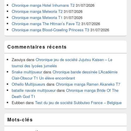
widget
Chronique manga Hotel Inhumans T2
31/07/2026
pour
Chronique manga Meteoria T2
31/07/2026
la
Chronique manga Meteoria T1
31/07/2026
barre
Chronique manga The Hitman’s Fave T2
31/07/2026
latérale
Chronique manga Blood-Crawling Princess T3
31/07/2026
Commentaires récents
Zaouiya
dans
Chronique jeu de société Jujutsu Kaisen – Le
tournoi des lycées jumelés
Snake multijoueur
dans
Chronique bande dessinée L’Académie
Clair-Obscur T1 Un élève encombrant
Othello Multijoueurs
dans
Chronique manga Ramen Akaneko T7
bataille navale multijoueur
dans
Chronique manga Bride Of The
Death God T1
Eubben
dans
Test du jeu de société Subbuteo France – Belgique
Mots-clés