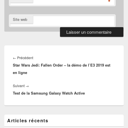
*
Site web
Navigation
de
Article
←
Précédent
l’article
Star Wars Jedi: Fallen Order – la démo de l’E3 2019 est
précédent :
en ligne
Article
Suivant
→
Test de la Samsung Galaxy Watch Active
suivant :
Zone
Articles récents
principale
de