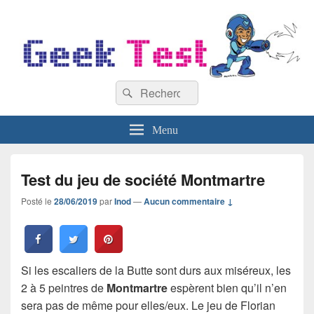
GeekTest
Recherche :
Blog jeux-vidéo et high-tech
Rechercher
Menu
Test du jeu de société Montmartre
Posté le
28/06/2019
par
Inod
—
Aucun commentaire ↓
Si les escaliers de la Butte sont durs aux miséreux, les
2 à 5 peintres de
Montmartre
espèrent bien qu’il n’en
sera pas de même pour elles/eux. Le jeu de Florian