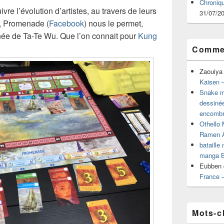
Chroniq
ivre l’évolution d’artistes, au travers de leurs
31/07/2
t, Promenade (
Facebook
) nous le permet,
e-née de Ta-Te Wu. Que l’on connait pour
Kung
Commen
Zaouiya
Kaisen –
Snake mu
dessiné
encombr
Othello 
Ramen 
bataille
manga B
Eubben
France 
Mots-c