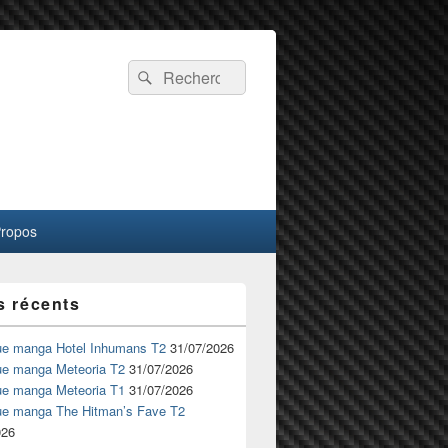
Recherche :
Rechercher
Propos
s récents
ue manga Hotel Inhumans T2
31/07/2026
ue manga Meteoria T2
31/07/2026
ue manga Meteoria T1
31/07/2026
ue manga The Hitman’s Fave T2
026