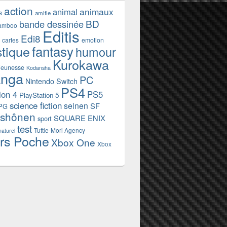
action
animaux
animal
s
amitie
BD
bande dessinée
amboo
Editis
Edi8
emotion
cartes
fantasy
stique
humour
Kurokawa
jeunesse
Kodansha
nga
PC
Nintendo Switch
PS4
ion 4
PS5
PlayStation 5
science fiction
seinen
SF
PG
shônen
SQUARE ENIX
sport
test
Tuttle-Mori Agency
naturel
rs Poche
Xbox One
Xbox