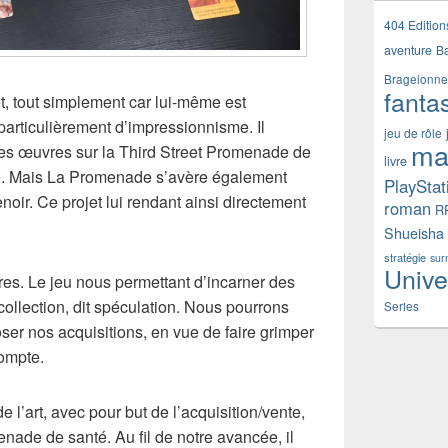
404 Edition
aventure
B
Bragelonne
fanta
et, tout simplement car lui-même est
particulièrement d’impressionnisme. Il
jeu de rôle
ma
es œuvres sur la Third Street Promenade de
livre
ide. Mais La Promenade s’avère également
PlayStat
oir. Ce projet lui rendant ainsi directement
roman
R
Shueisha
stratégie
sur
Unive
tres. Le jeu nous permettant d’incarner des
collection, dit spéculation. Nous pourrons
Series
ser nos acquisitions, en vue de faire grimper
compte.
de l’art, avec pour but de l’acquisition/vente,
enade de santé. Au fil de notre avancée, il