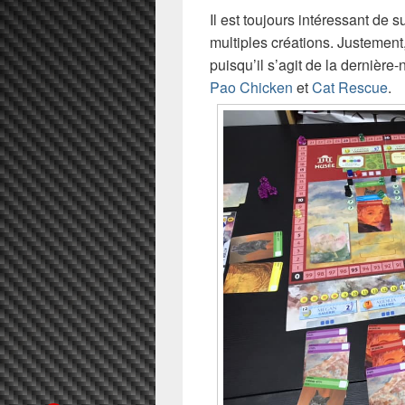
Il est toujours intéressant de su
multiples créations. Justemen
puisqu’il s’agit de la dernièr
Pao Chicken
et
Cat Rescue
.