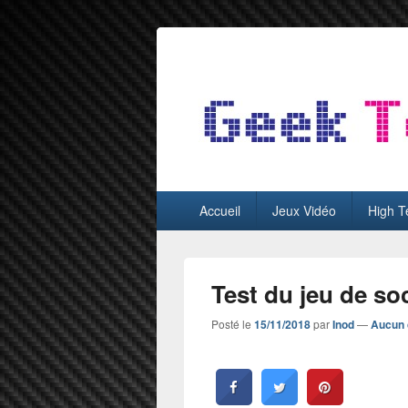
GeekTest
Blog jeux-vidéo et high-tech
Menu
Accueil
Jeux Vidéo
High T
principal
Test du jeu de s
Posté le
15/11/2018
par
Inod
—
Aucun 