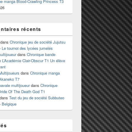
ue manga Blood-Crawling Princess T3
026
taires récents
dans
Chronique jeu de société Jujutsu
 Le tournoi des lycées jumelés
ltijoueur
dans
Chronique bande
e L’Académie Clair-Obscur T1 Un élève
ant
Multijoueurs
dans
Chronique manga
Akaneko T7
 navale multijoueur
dans
Chronique
ride Of The Death God T1
dans
Test du jeu de société Subbuteo
– Belgique
lés