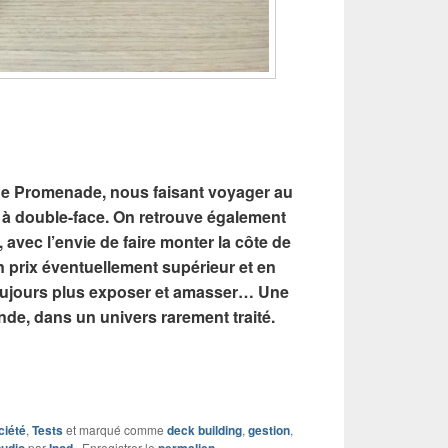
de Promenade, nous faisant voyager au
t à double-face. On retrouve également
, avec l’envie de faire monter la côte de
un prix éventuellement supérieur et en
toujours plus exposer et amasser… Une
de, dans un univers rarement traité.
ciété
,
Tests
et marqué comme
deck building
,
gestion
,
par
. Enregistrer le
.