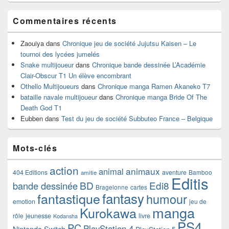
Commentaires récents
Zaouiya
dans
Chronique jeu de société Jujutsu Kaisen – Le
tournoi des lycées jumelés
Snake multijoueur
dans
Chronique bande dessinée L’Académie
Clair-Obscur T1 Un élève encombrant
Othello Multijoueurs
dans
Chronique manga Ramen Akaneko T7
bataille navale multijoueur
dans
Chronique manga Bride Of The
Death God T1
Eubben
dans
Test du jeu de société Subbuteo France – Belgique
Mots-clés
action
animaux
animal
404 Editions
aventure
Bamboo
amitie
Editis
BD
Edi8
bande dessinée
Bragelonne
cartes
fantasy
fantastique
humour
emotion
jeu de
manga
Kurokawa
rôle
jeunesse
livre
Kodansha
PS4
PC
PlayStation 4