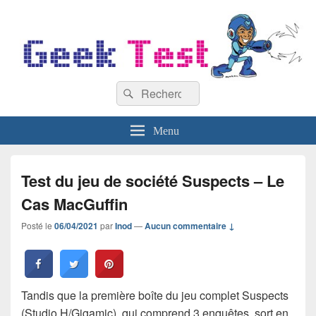
GeekTest
Recherche :
Blog jeux-vidéo et high-tech
Rechercher
Menu
Test du jeu de société Suspects – Le
Cas MacGuffin
Posté le
06/04/2021
par
Inod
—
Aucun commentaire ↓
Tandis que la première boîte du jeu complet Suspects
(Studio H/Gigamic), qui comprend 3 enquêtes, sort en