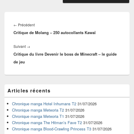
Navigation
de
Article
←
Précédent
l’article
Critique de Molang – 250 autocollants Kawaï
précédent :
Article
Suivant
→
Critique du livre Devenir le boss de Minecraft – le guide
suivant :
de jeu
Zone
Articles récents
principale
de
widget
Chronique manga Hotel Inhumans T2
31/07/2026
pour
Chronique manga Meteoria T2
31/07/2026
la
Chronique manga Meteoria T1
31/07/2026
barre
Chronique manga The Hitman’s Fave T2
31/07/2026
latérale
Chronique manga Blood-Crawling Princess T3
31/07/2026