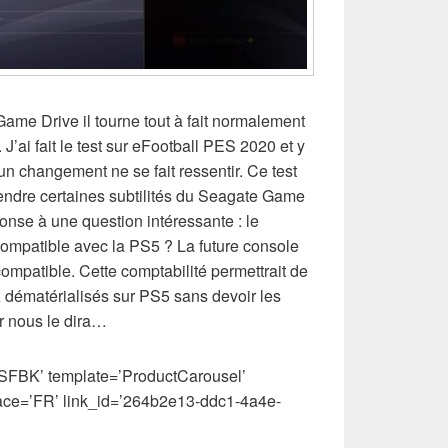
Game Drive il tourne tout à fait normalement
 J’ai fait le test sur eFootball PES 2020 et y
n changement ne se fait ressentir. Ce test
rendre certaines subtilités du Seagate Game
ponse à une question intéressante : le
compatible avec la PS5 ? La future console
mpatible. Cette comptabilité permettrait de
 dématérialisés sur PS5 sans devoir les
r nous le dira…
FBK’ template=’ProductCarousel’
ace=’FR’ link_id=’264b2e13-ddc1-4a4e-