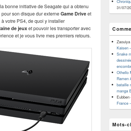
Chroniq
la bonne initiative de Seagate qui a obtenu
31/07/2
on pour son disque dur externe
Game Drive
et
 à votre PS4, de quoi y installer
aine de jeux
et pouvoir les transporter avec
Commen
rience et je vous livre mes premiers retours.
Zaouiya
Kaisen –
Snake mu
dessiné
encombr
Othello 
Ramen 
bataille
manga B
Eubben
France 
Mots-c