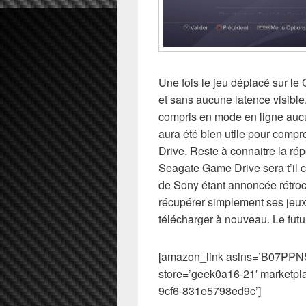
Une fois le jeu déplacé sur le 
et sans aucune latence visible.
compris en mode en ligne aucu
aura été bien utile pour comp
Drive. Reste à connaitre la ré
Seagate Game Drive sera t’il 
de Sony étant annoncée rétroco
récupérer simplement ses jeux
télécharger à nouveau. Le futu
[amazon_link asins=’B07PPNS
store=’geek0a16-21′ marketpl
9cf6-831e5798ed9c’]