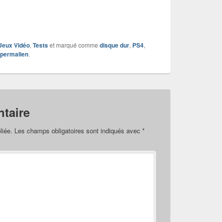
Jeux Vidéo
,
Tests
et marqué comme
disque dur
,
PS4
,
permalien
.
taire
liée.
Les champs obligatoires sont indiqués avec
*