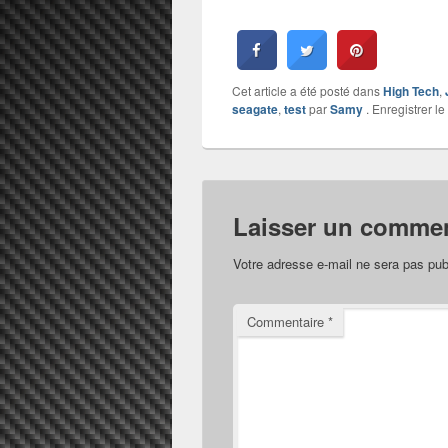
Cet article a été posté dans
High Tech
,
seagate
,
test
par
Samy
. Enregistrer le
Laisser un commen
Votre adresse e-mail ne sera pas pub
Commentaire
*