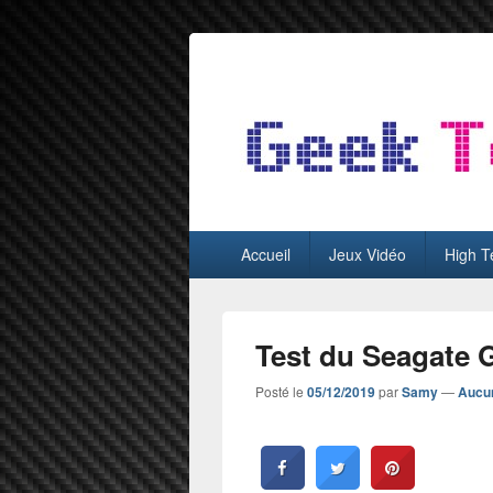
GeekTest
Blog jeux-vidéo et high-tech
Menu
Accueil
Jeux Vidéo
High T
principal
Test du Seagate 
Posté le
05/12/2019
par
Samy
—
Aucu