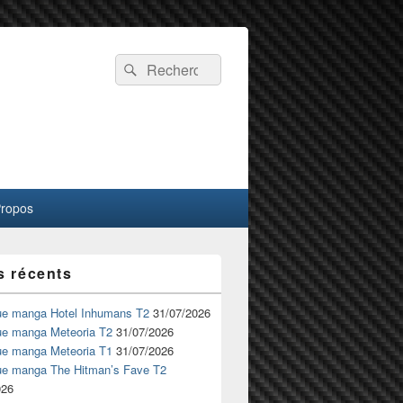
Recherche :
Rechercher
Propos
s récents
ue manga Hotel Inhumans T2
31/07/2026
ue manga Meteoria T2
31/07/2026
ue manga Meteoria T1
31/07/2026
ue manga The Hitman’s Fave T2
026