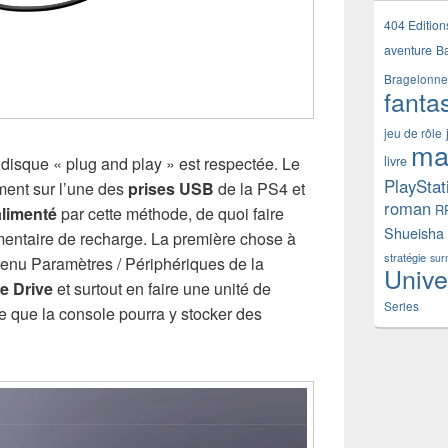
404 Edition
aventure
B
Bragelonne
fanta
jeu de rôle
ma
livre
isque « plug and play » est respectée. Le
PlayStat
ment sur l’une des
prises USB
de la PS4 et
roman
R
alimenté
par cette méthode, de quoi faire
Shueisha
entaire de recharge. La première chose à
stratégie
sur
 menu Paramètres / Périphériques de la
Unive
e Drive
et surtout en faire une unité de
Series
ie que la console pourra y stocker des