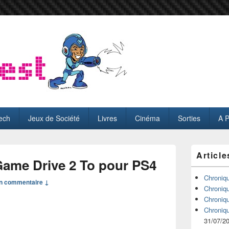
ech
Jeux de Société
Livres
Cinéma
Sorties
A 
Zone
Article
principale
Game Drive 2 To pour PS4
de
widget
Chroniq
n commentaire ↓
pour
Chroniq
la
Chroniq
barre
Chroniq
latérale
31/07/2