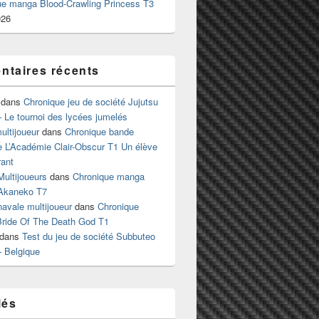
ue manga Blood-Crawling Princess T3
026
taires récents
dans
Chronique jeu de société Jujutsu
 Le tournoi des lycées jumelés
ltijoueur
dans
Chronique bande
e L’Académie Clair-Obscur T1 Un élève
ant
Multijoueurs
dans
Chronique manga
Akaneko T7
 navale multijoueur
dans
Chronique
ride Of The Death God T1
dans
Test du jeu de société Subbuteo
– Belgique
lés