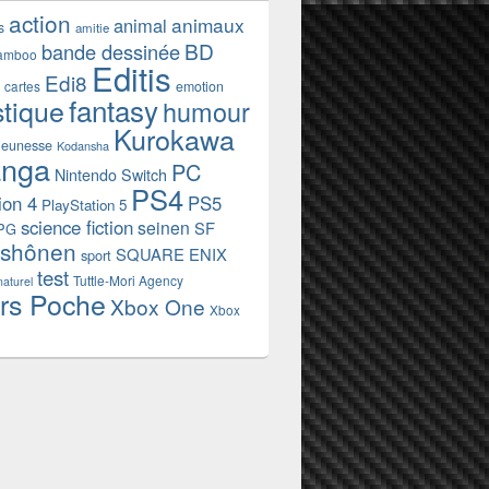
action
animaux
animal
s
amitie
BD
bande dessinée
amboo
Editis
Edi8
emotion
cartes
fantasy
stique
humour
Kurokawa
jeunesse
Kodansha
nga
PC
Nintendo Switch
PS4
ion 4
PS5
PlayStation 5
science fiction
seinen
SF
PG
shônen
SQUARE ENIX
sport
test
Tuttle-Mori Agency
naturel
rs Poche
Xbox One
Xbox