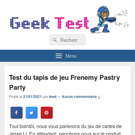
GeekTest
Recherche :
Blog jeux-vidéo et high-tech
Rechercher
Menu
Test du tapis de jeu Frenemy Pastry
Party
Posté le
21/01/2021
par
Inod
—
Aucun commentaire ↓
Tout bientôt, nous vous parlerons du jeu de cartes de
Jesse Li. En attendant, penchons nous sur le produit