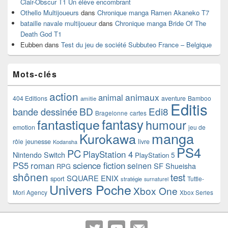
Clair-Obscur T1 Un élève encombrant
Othello Multijoueurs
dans
Chronique manga Ramen Akaneko T7
bataille navale multijoueur
dans
Chronique manga Bride Of The
Death God T1
Eubben
dans
Test du jeu de société Subbuteo France – Belgique
Mots-clés
action
animaux
animal
404 Editions
aventure
Bamboo
amitie
Editis
BD
Edi8
bande dessinée
Bragelonne
cartes
fantasy
fantastique
humour
emotion
jeu de
manga
Kurokawa
rôle
jeunesse
livre
Kodansha
PS4
PC
PlayStation 4
Nintendo Switch
PlayStation 5
PS5
roman
science fiction
seinen
SF
Shueisha
RPG
shônen
test
SQUARE ENIX
sport
Tuttle-
stratégie
surnaturel
Univers Poche
Xbox One
Mori Agency
Xbox Series