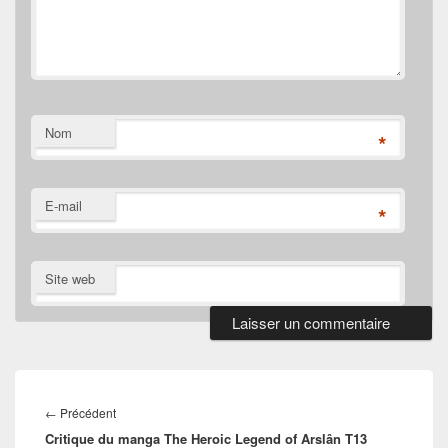
Nom
*
E-mail
*
Site web
Navigation
de
Article
←
Précédent
l’article
Critique du manga The Heroic Legend of Arslân T13
précédent :