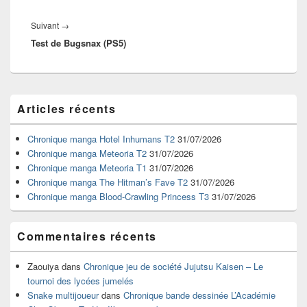
Article
Suivant
→
Test de Bugsnax (PS5)
suivant :
Zone
Articles récents
principale
de
widget
Chronique manga Hotel Inhumans T2
31/07/2026
pour
Chronique manga Meteoria T2
31/07/2026
la
Chronique manga Meteoria T1
31/07/2026
barre
Chronique manga The Hitman’s Fave T2
31/07/2026
latérale
Chronique manga Blood-Crawling Princess T3
31/07/2026
Commentaires récents
Zaouiya
dans
Chronique jeu de société Jujutsu Kaisen – Le
tournoi des lycées jumelés
Snake multijoueur
dans
Chronique bande dessinée L’Académie