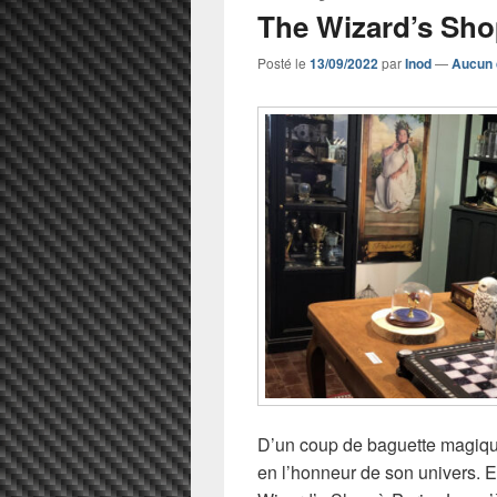
The Wizard’s Sho
Posté le
13/09/2022
par
Inod
—
Aucun 
D’un coup de baguette magique,
en l’honneur de son univers. E