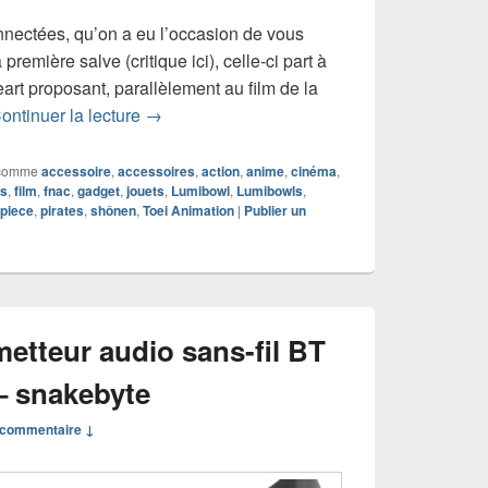
nnectées, qu’on a eu l’occasion de vous
première salve (critique ici), celle-ci part à
rt proposant, parallèlement au film de la
Chronique figurine connectée Lumibowl x O
ontinuer la lecture
→
comme
accessoire
,
accessoires
,
action
,
anime
,
cinéma
,
es
,
film
,
fnac
,
gadget
,
jouets
,
Lumibowl
,
Lumibowls
,
piece
,
pirates
,
shônen
,
Toei Animation
|
Publier un
etteur audio sans-fil BT
– snakebyte
commentaire ↓