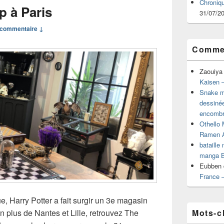
Chroniq
p à Paris
31/07/2
commentaire ↓
Commen
Zaouiya
Kaisen –
Snake mu
dessiné
encombr
Othello 
Ramen 
bataille
manga B
Eubben
France 
 Harry Potter a fait surgir un 3e magasin
Mots-c
n plus de Nantes et Lille, retrouvez The