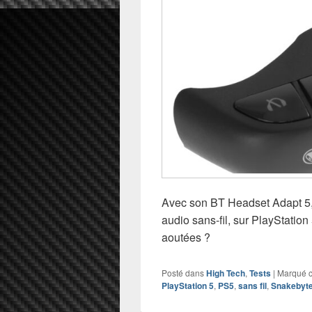
Avec son BT Headset Adapt 5, 
audio sans-fil, sur PlayStation
aoutées ?
Posté dans
High Tech
,
Tests
|
Marqué 
PlayStation 5
,
PS5
,
sans fil
,
Snakebyt