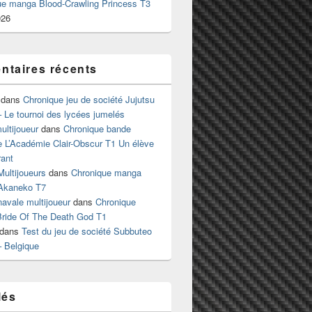
ue manga Blood-Crawling Princess T3
026
taires récents
dans
Chronique jeu de société Jujutsu
 Le tournoi des lycées jumelés
ltijoueur
dans
Chronique bande
e L’Académie Clair-Obscur T1 Un élève
ant
Multijoueurs
dans
Chronique manga
Akaneko T7
 navale multijoueur
dans
Chronique
ride Of The Death God T1
dans
Test du jeu de société Subbuteo
– Belgique
lés