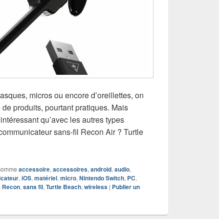
asques, micros ou encore d’oreillettes, on
de produits, pourtant pratiques. Mais
 intéressant qu’avec les autres types
communicateur sans-fil Recon Air ? Turtle
 communicateur sans-fil Recon Air – Turtle Beach
comme
accessoire
,
accessoires
,
android
,
audio
,
cateur
,
iOS
,
matériel
,
micro
,
Nintendo Switch
,
PC
,
,
Recon
,
sans fil
,
Turtle Beach
,
wireless
|
Publier un