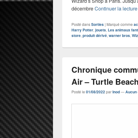
Wizard’s Shop à Paris. Jusqu’
décembre
Continuer la lectur
Posté dans
Sorties
|
Marqué comme
ac
Harry Potter
,
jouets
,
Les animaux fant
store
,
produit dérivé
,
warner bros
,
Wiz
Chronique commun
Air – Turtle Beac
Posté le
01/08/2022
par
Inod
—
Aucun 