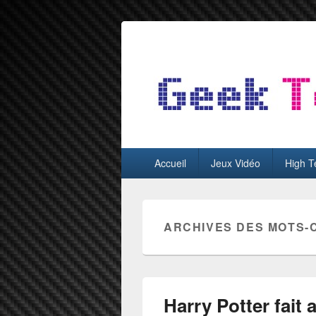
GeekTest
Blog jeux-vidéo et high-tech
Menu
Accueil
Jeux Vidéo
High T
principal
ARCHIVES DES MOTS-
Harry Potter fait 