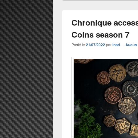
Chronique access
Coins season 7
Posté le
21/07/2022
par
Inod
—
Aucun 