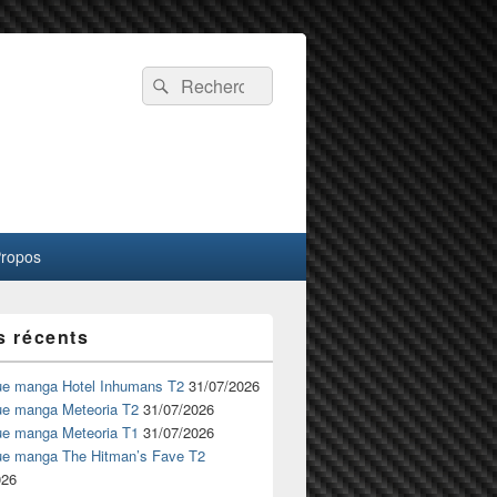
Recherche :
Rechercher
Propos
s récents
ue manga Hotel Inhumans T2
31/07/2026
ue manga Meteoria T2
31/07/2026
ue manga Meteoria T1
31/07/2026
ue manga The Hitman’s Fave T2
026