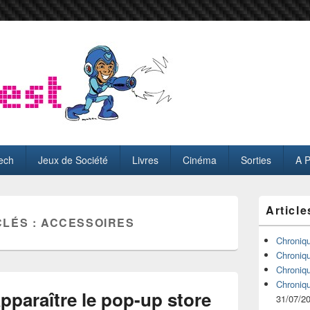
ech
Jeux de Société
Livres
Cinéma
Sorties
A 
Zone
Article
principale
CLÉS :
ACCESSOIRES
de
widget
Chroniq
pour
Chroniq
la
Chroniq
barre
Chroniq
latérale
apparaître le pop-up store
31/07/2