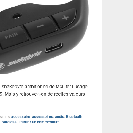
snakebyte ambitionne de faciliter l’usage
 5. Mais y retrouve-t-on de réelles valeurs
comme
accessoire
,
accessoires
,
audio
,
Bluetooth
,
e
,
wireless
|
Publier un commentaire