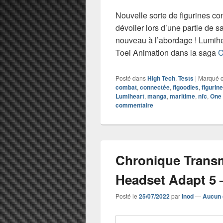
Nouvelle sorte de figurines co
dévoiler lors d’une partie de sa 
nouveau à l’abordage ! Lumihea
Toei Animation dans la saga
C
Posté dans
High Tech
,
Tests
|
Marqué 
combat
,
connectée
,
figoodies
,
figurin
Lumiheart
,
manga
,
maritime
,
nfc
,
One 
commentaire
Chronique Transm
Headset Adapt 5 
Posté le
25/07/2022
par
Inod
—
Aucun 