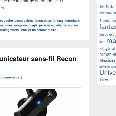
à ce que le charme se rompe, le 31
Harry Potter fait apparaître le pop-up store The Wizard’s Shop 
404 Edition
e
→
aventure
B
cessoire
,
accessoires
,
fantastique
,
fantasy
,
fourniture
,
Bragelonne
fanta
astiques
,
magasin
,
magie
,
papeterie
,
peluche
,
pop up
arding World
|
Publier un commentaire
jeu de rôle
ma
livre
PlayStat
roman
R
icateur sans-fil Recon
Shueisha
h
stratégie
sur
Unive
commentaire ↓
Series