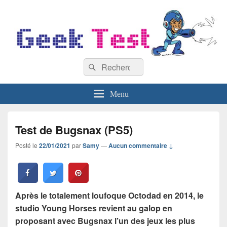
GeekTest
Recherche :
Blog jeux-vidéo et high-tech
Rechercher
Menu
Test de Bugsnax (PS5)
Posté le
22/01/2021
par
Samy
—
Aucun commentaire ↓
Après le totalement loufoque Octodad en 2014, le
studio Young Horses revient au galop en
proposant avec Bugsnax l’un des jeux les plus