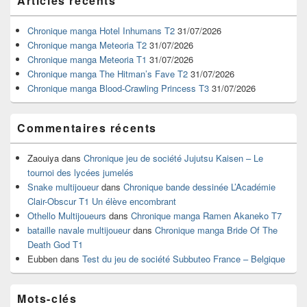
Articles récents
principale
de
widget
Chronique manga Hotel Inhumans T2
31/07/2026
pour
Chronique manga Meteoria T2
31/07/2026
la
Chronique manga Meteoria T1
31/07/2026
barre
Chronique manga The Hitman’s Fave T2
31/07/2026
latérale
Chronique manga Blood-Crawling Princess T3
31/07/2026
Commentaires récents
Zaouiya
dans
Chronique jeu de société Jujutsu Kaisen – Le
tournoi des lycées jumelés
Snake multijoueur
dans
Chronique bande dessinée L’Académie
Clair-Obscur T1 Un élève encombrant
Othello Multijoueurs
dans
Chronique manga Ramen Akaneko T7
bataille navale multijoueur
dans
Chronique manga Bride Of The
Death God T1
Eubben
dans
Test du jeu de société Subbuteo France – Belgique
Mots-clés