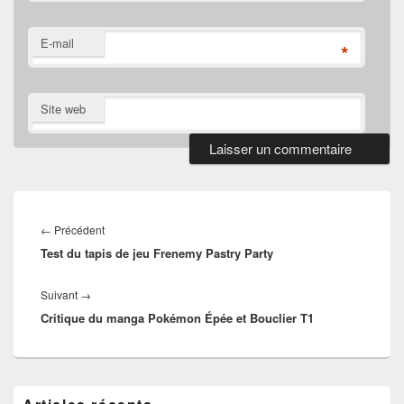
E-mail
*
Site web
Navigation
de
Article
←
Précédent
l’article
Test du tapis de jeu Frenemy Pastry Party
précédent :
Article
Suivant
→
Critique du manga Pokémon Épée et Bouclier T1
suivant :
Zone