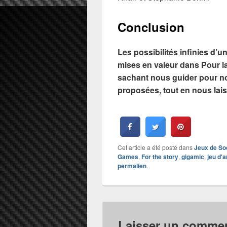
Conclusion
Les possibilités infinies d’u
mises en valeur dans Pour l
sachant nous guider pour not
proposées, tout en nous laiss
Cet article a été posté dans
Jeux de So
Games
,
For the story
,
gigamic
,
jeu d'
permalien
.
Laisser un commen