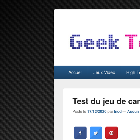
GeekTest
Blog jeux-vidéo et high-tech
Menu
Accueil
Jeux Vidéo
High T
principal
Test du jeu de ca
Posté le
17/12/2020
par
Inod
—
Aucun 