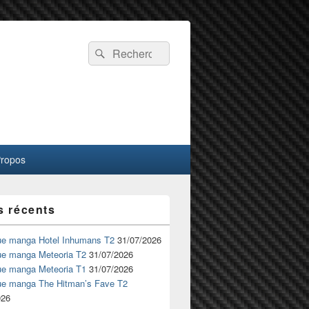
Recherche :
Rechercher
Propos
s récents
ue manga Hotel Inhumans T2
31/07/2026
ue manga Meteoria T2
31/07/2026
ue manga Meteoria T1
31/07/2026
ue manga The Hitman’s Fave T2
026