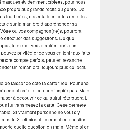
thématiques évidemment ciblées, pour nous
nce propre aux grands récits du genre. De
es fourberies, des relations fortes entre les
otale sur la manière d’appréhender sa
 Vôtre ou vos compagnon(ne)s, pourront
e effectuer des suggestions. De quoi
ropos, le mener vers d’autres horizons…
pouvez privilégier de vous en tenir aux faits
prendre compte parfois, peut en revanche
onder un roman oral toujours plus collectif.
le de laisser de côté la carte tirée. Pour une
ralement car elle ne nous inspire pas. Mais
user à découvrir ce qu’autrui rétorquerait,
ous lui transmettez la carte. Cette dernière
a table. Si vraiment personne ne veut s’y
de la carte X, éliminant l’élément en question.
importe quelle question en main. Même si on