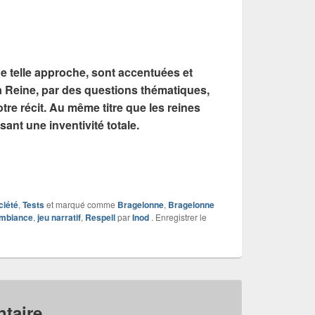
ne telle approche, sont accentuées et
a Reine, par des questions thématiques,
re récit. Au même titre que les reines
ant une inventivité totale.
ciété
,
Tests
et marqué comme
Bragelonne
,
Bragelonne
ambiance
,
jeu narratif
,
Respell
par
Inod
. Enregistrer le
taire