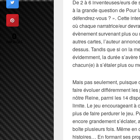
De 2 à 6 inventeuses/eurs de s
à la grande question de Pour l
défendrez-vous ? ». Cette interr
où chaque narratrice/eur devr
évènement survenant plus ou m
0
autres cartes, l’auteur annon
PARTAGES
dessus. Tandis que si on la me
évidemment, la durée s’avère 
chacun(e) à s’étaler plus ou m
Mais pas seulement, puisque
faire évoluer différemment les 
nôtre Reine, parmi les 14 dispo
limite. Le jeu encourageant à c
plus de faire perdurer le jeu
encore grandement s’éclater, a
boîte plusieurs fois. Même en 
histoires… En formant ses prop