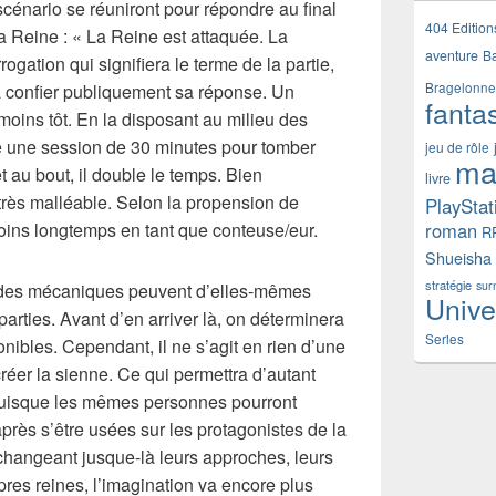
cénario se réuniront pour répondre au final
404 Edition
a Reine : « La Reine est attaquée. La
aventure
B
ogation qui signifiera le terme de la partie,
a confier publiquement sa réponse. Un
Bragelonne
fanta
oins tôt. En la disposant au milieu des
ce une session de 30 minutes pour tomber
jeu de rôle
ma
t au bout, il double le temps. Bien
livre
très malléable. Selon la propension de
PlayStat
oins longtemps en tant que conteuse/eur.
roman
R
Shueisha
stratégie
sur
 des mécaniques peuvent d’elles-mêmes
Unive
parties. Avant d’en arriver là, on déterminera
Series
nibles. Cependant, il ne s’agit en rien d’une
réer la sienne. Ce qui permettra d’autant
. Puisque les mêmes personnes pourront
près s’être usées sur les protagonistes de la
changeant jusque-là leurs approches, leurs
res reines, l’imagination va encore plus