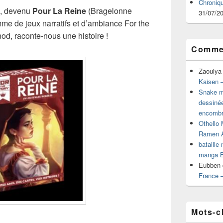
Chroniq
s, devenu
Pour La Reine
(Bragelonne
31/07/2
e de jeux narratifs et d’ambiance For the
Inod, raconte-nous une histoire !
Commen
Zaouiya
Kaisen –
Snake mu
dessiné
encombr
Othello 
Ramen 
bataille
manga B
Eubben
France 
Mots-c