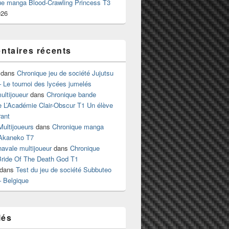
ue manga Blood-Crawling Princess T3
026
taires récents
dans
Chronique jeu de société Jujutsu
 Le tournoi des lycées jumelés
ltijoueur
dans
Chronique bande
e L’Académie Clair-Obscur T1 Un élève
ant
Multijoueurs
dans
Chronique manga
Akaneko T7
 navale multijoueur
dans
Chronique
ride Of The Death God T1
dans
Test du jeu de société Subbuteo
– Belgique
lés