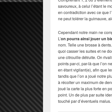
savoureux, à celui l’étant le
en contradiction avec ce que 
ne peut tolérer la guimauve, alo
Cependant notre main ne comp
L’
on pourra ainsi jouer un bie
nom. Telle une brosse à dents
quoi casser les suites et ne do
une citrouille détruite. On riva
points par-ci, par-là que l’on 
en étant vigilant(e), afin que
tandis que l’on a joué notre pl
à récolter un maximum de den
joué la carte la plus forte en p
point. Un de plus par suite ide
touché par d’éventuels malus.