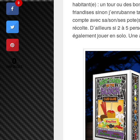
habitant(e) : un tour ou des bon
0
friandises sinon j’enrubanne ta
compte avec sa/son/ses pote(s)
récolte. D’ailleurs si 2 à 5 pe
également jouer en solo. Une a
0
PARTAGES