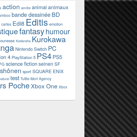
action
animaux
animal
s
amitie
BD
bande dessinée
amboo
Editis
Edi8
emotion
cartes
fantasy
stique
humour
Kurokawa
jeunesse
Kodansha
nga
PC
Nintendo Switch
PS4
ion 4
PS5
PlayStation 5
science fiction
seinen
SF
PG
shônen
SQUARE ENIX
sport
test
Tuttle-Mori Agency
naturel
rs Poche
Xbox One
Xbox