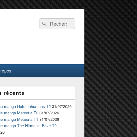
Recherche :
Rechercher
Propos
s récents
ue manga Hotel Inhumans T2
31/07/2026
ue manga Meteoria T2
31/07/2026
ue manga Meteoria T1
31/07/2026
ue manga The Hitman’s Fave T2
026