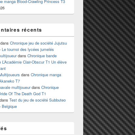
ue manga Blood-Crawling Princess T3
026
taires récents
dans
Chronique jeu de société Jujutsu
 Le tournoi des lycées jumelés
ltijoueur
dans
Chronique bande
e L’Académie Clair-Obscur T1 Un élève
ant
Multijoueurs
dans
Chronique manga
Akaneko T7
 navale multijoueur
dans
Chronique
ride Of The Death God T1
dans
Test du jeu de société Subbuteo
– Belgique
lés