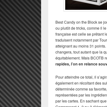
Best Candy on the Block se jo
ou plutôt de tricks, comme il 
française est celle se prêtant l
traduisent notamment par Tours
atteignant au moins 31 points
changera, tout autant que la qu
équitablement. Mais BCOTB re
rapides, l’on en relance souv
Pour atteindre ce total, il s’ag
également en récoltant des sui
déterminée comme sa favorite, 
représentées par les ingrédient
par les cartes. En sachant que
Comprenant 1, 2 ou 3 éléments