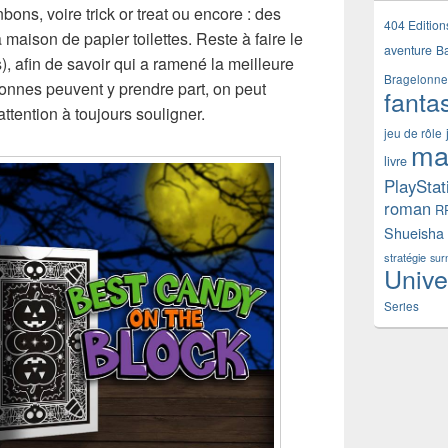
bons, voire trick or treat ou encore : des
404 Edition
 maison de papier toilettes. Reste à faire le
aventure
B
, afin de savoir qui a ramené la meilleure
Bragelonne
rsonnes peuvent y prendre part, on peut
fanta
ttention à toujours souligner.
jeu de rôle
ma
livre
PlayStat
roman
R
Shueisha
stratégie
sur
Unive
Series