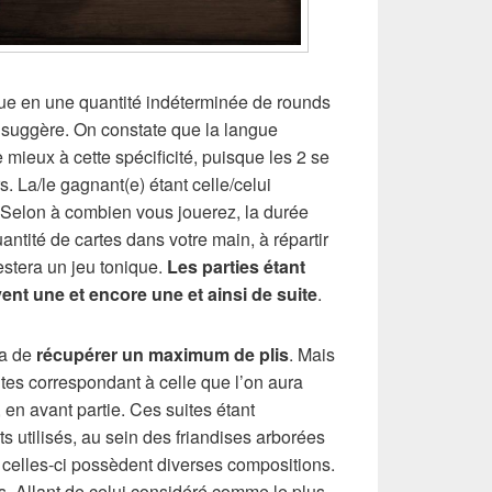
ue en une quantité indéterminée de rounds
le suggère. On constate que la langue
e mieux à cette spécificité, puisque les 2 se
. La/le gagnant(e) étant celle/celui
. Selon à combien vous jouerez, la durée
antité de cartes dans votre main, à répartir
stera un jeu tonique.
Les parties étant
ent une et encore une et ainsi de suite
.
ira de
récupérer un maximum de plis
. Mais
tes correspondant à celle que l’on aura
en avant partie. Ces suites étant
s utilisés, au sein des friandises arborées
 celles-ci possèdent diverses compositions.
. Allant de celui considéré comme le plus