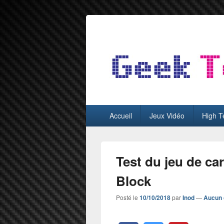
GeekTest
Blog jeux-vidéo et high-tech
Menu
Accueil
Jeux Vidéo
High T
principal
Test du jeu de ca
Block
Posté le
10/10/2018
par
Inod
—
Aucun 