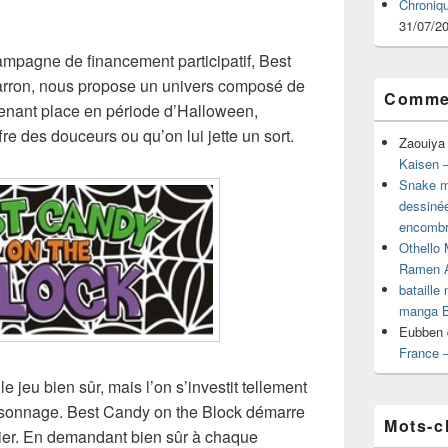
Chroniq
31/07/2
ampagne de financement participatif, Best
arron, nous propose un univers composé de
Commen
enant place en période d’Halloween,
ffre des douceurs ou qu’on lui jette un sort.
Zaouiya
Kaisen –
Snake mu
dessiné
encombr
Othello 
Ramen 
bataille
manga B
Eubben
France 
e jeu bien sûr, mais l’on s’investit tellement
ersonnage. Best Candy on the Block démarre
Mots-c
artier. En demandant bien sûr à chaque