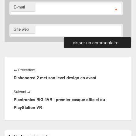
E-mail
*
Site web
Navigation
de
Article
←
Précédent
l’article
Dishonored 2 met son level design en avant
précédent :
Article
Suivant
→
Plantronics RIG 4VR : premier casque officiel du
suivant :
PlayStation VR
Zone