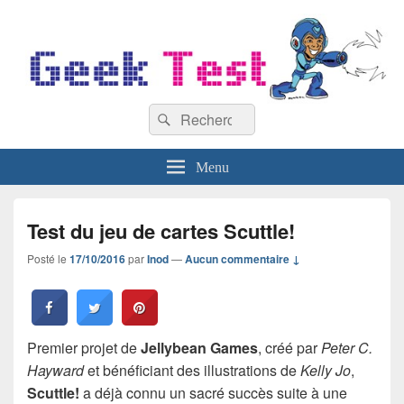
GeekTest
Recherche :
Blog jeux-vidéo et high-tech
Rechercher
Menu
Test du jeu de cartes Scuttle!
Posté le
17/10/2016
par
Inod
—
Aucun commentaire ↓
Premier projet de
Jellybean Games
, créé par
Peter C.
Hayward
et bénéficiant des illustrations de
Kelly Jo
,
Scuttle!
a déjà connu un sacré succès suite à une