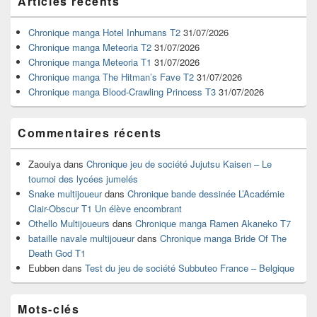
Articles récents
principale
de
widget
Chronique manga Hotel Inhumans T2
31/07/2026
pour
Chronique manga Meteoria T2
31/07/2026
la
Chronique manga Meteoria T1
31/07/2026
barre
Chronique manga The Hitman’s Fave T2
31/07/2026
latérale
Chronique manga Blood-Crawling Princess T3
31/07/2026
Commentaires récents
Zaouiya
dans
Chronique jeu de société Jujutsu Kaisen – Le
tournoi des lycées jumelés
Snake multijoueur
dans
Chronique bande dessinée L’Académie
Clair-Obscur T1 Un élève encombrant
Othello Multijoueurs
dans
Chronique manga Ramen Akaneko T7
bataille navale multijoueur
dans
Chronique manga Bride Of The
Death God T1
Eubben
dans
Test du jeu de société Subbuteo France – Belgique
Mots-clés