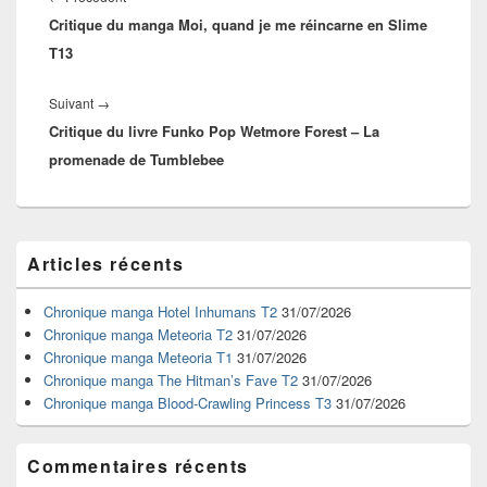
l’article
Critique du manga Moi, quand je me réincarne en Slime
précédent :
T13
Article
Suivant
→
Critique du livre Funko Pop Wetmore Forest – La
suivant :
promenade de Tumblebee
Zone
Articles récents
principale
de
widget
Chronique manga Hotel Inhumans T2
31/07/2026
pour
Chronique manga Meteoria T2
31/07/2026
la
Chronique manga Meteoria T1
31/07/2026
barre
Chronique manga The Hitman’s Fave T2
31/07/2026
latérale
Chronique manga Blood-Crawling Princess T3
31/07/2026
Commentaires récents