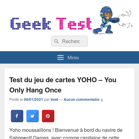
GeekTest
Recherche :
Blog jeux-vidéo et high-tech
Rechercher
Menu
Test du jeu de cartes YOHO – You
Only Hang Once
Posté le
06/01/2021
par
Inod
—
Aucun commentaire ↓
Yoho moussaillons ! Bienvenue à bord du navire de
Sabrewolf Games, avec comme capitaine de cette