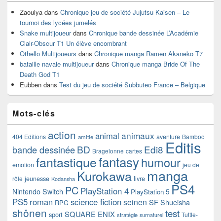
Zaouiya
dans
Chronique jeu de société Jujutsu Kaisen – Le
tournoi des lycées jumelés
Snake multijoueur
dans
Chronique bande dessinée L’Académie
Clair-Obscur T1 Un élève encombrant
Othello Multijoueurs
dans
Chronique manga Ramen Akaneko T7
bataille navale multijoueur
dans
Chronique manga Bride Of The
Death God T1
Eubben
dans
Test du jeu de société Subbuteo France – Belgique
Mots-clés
action
animaux
animal
404 Editions
aventure
Bamboo
amitie
Editis
BD
Edi8
bande dessinée
Bragelonne
cartes
fantasy
fantastique
humour
emotion
jeu de
manga
Kurokawa
rôle
jeunesse
livre
Kodansha
PS4
PC
PlayStation 4
Nintendo Switch
PlayStation 5
PS5
roman
science fiction
seinen
SF
Shueisha
RPG
shônen
test
SQUARE ENIX
sport
Tuttle-
stratégie
surnaturel