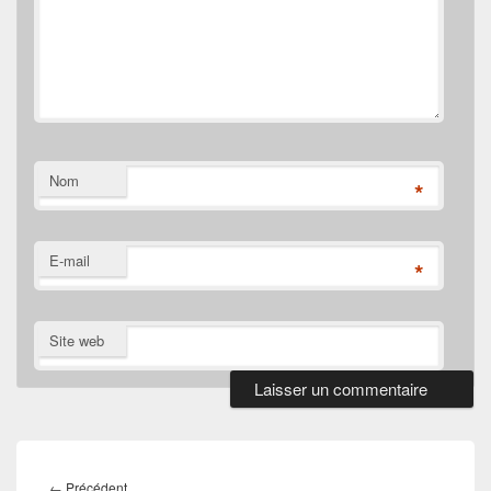
Nom
*
E-mail
*
Site web
Navigation
de
Article
←
Précédent