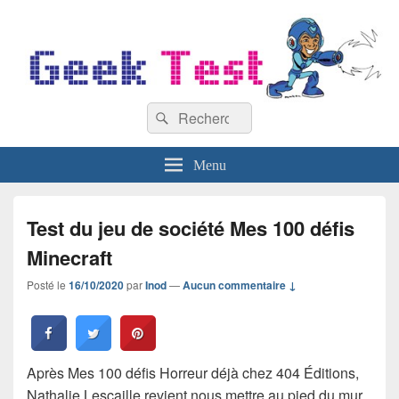
GeekTest
Recherche :
Blog jeux-vidéo et high-tech
Rechercher
Menu
Test du jeu de société Mes 100 défis
Minecraft
Posté le
16/10/2020
par
Inod
—
Aucun commentaire ↓
Après Mes 100 défis Horreur déjà chez 404 Éditions,
Nathalie Lescaille revient nous mettre au pied du mur,