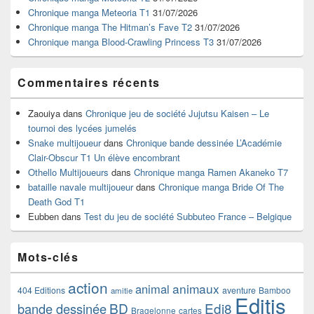
la
Chronique manga Meteoria T1
31/07/2026
barre
Chronique manga The Hitman’s Fave T2
31/07/2026
latérale
Chronique manga Blood-Crawling Princess T3
31/07/2026
Commentaires récents
Zaouiya
dans
Chronique jeu de société Jujutsu Kaisen – Le
tournoi des lycées jumelés
Snake multijoueur
dans
Chronique bande dessinée L’Académie
Clair-Obscur T1 Un élève encombrant
Othello Multijoueurs
dans
Chronique manga Ramen Akaneko T7
bataille navale multijoueur
dans
Chronique manga Bride Of The
Death God T1
Eubben
dans
Test du jeu de société Subbuteo France – Belgique
Mots-clés
action
animaux
animal
404 Editions
aventure
Bamboo
amitie
Editis
BD
Edi8
bande dessinée
Bragelonne
cartes