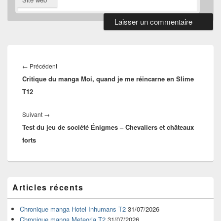
Navigation
de
Article
←
Précédent
l’article
Critique du manga Moi, quand je me réincarne en Slime
précédent :
T12
Article
Suivant
→
Test du jeu de société Énigmes – Chevaliers et châteaux
suivant :
forts
Zone
Articles récents
principale
de
widget
Chronique manga Hotel Inhumans T2
31/07/2026
pour
Chronique manga Meteoria T2
31/07/2026