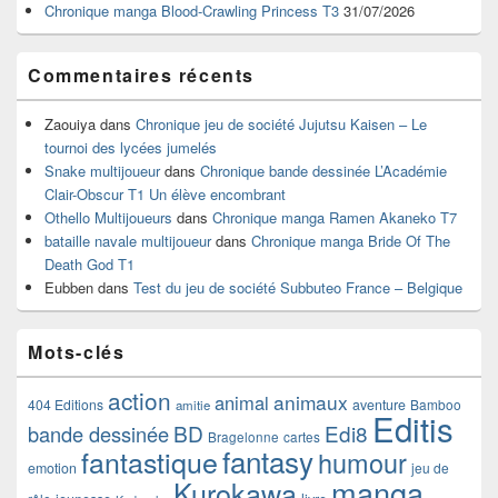
Chronique manga Blood-Crawling Princess T3
31/07/2026
Commentaires récents
Zaouiya
dans
Chronique jeu de société Jujutsu Kaisen – Le
tournoi des lycées jumelés
Snake multijoueur
dans
Chronique bande dessinée L’Académie
Clair-Obscur T1 Un élève encombrant
Othello Multijoueurs
dans
Chronique manga Ramen Akaneko T7
bataille navale multijoueur
dans
Chronique manga Bride Of The
Death God T1
Eubben
dans
Test du jeu de société Subbuteo France – Belgique
Mots-clés
action
animaux
animal
404 Editions
aventure
Bamboo
amitie
Editis
BD
Edi8
bande dessinée
Bragelonne
cartes
fantasy
fantastique
humour
emotion
jeu de
manga
Kurokawa