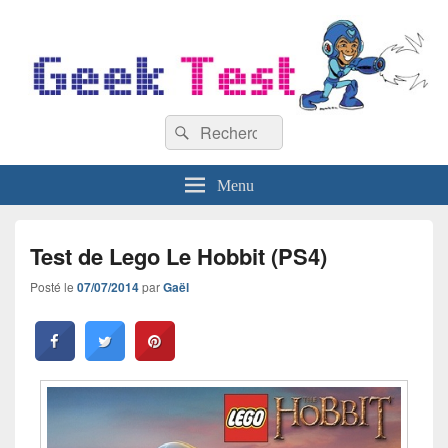
GeekTest
Recherche :
Blog jeux-vidéo et high-tech
Rechercher
Menu
Test de Lego Le Hobbit (PS4)
Posté le
07/07/2014
par
Gaël