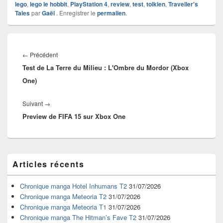
lego
,
lego le hobbit
,
PlayStation 4
,
review
,
test
,
tolkien
,
Traveller's
Tales
par
Gaël
. Enregistrer le
permalien
.
Navigation
de
Article
←
Précédent
l’article
Test de La Terre du Milieu : L'Ombre du Mordor (Xbox
précédent :
One)
Article
Suivant
→
Preview de FIFA 15 sur Xbox One
suivant :
Zone
Articles récents
principale
de
widget
Chronique manga Hotel Inhumans T2
31/07/2026
pour
Chronique manga Meteoria T2
31/07/2026
la
Chronique manga Meteoria T1
31/07/2026
barre
Chronique manga The Hitman’s Fave T2
31/07/2026
latérale