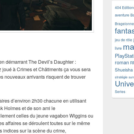
404 Edition
aventure
B
Bragelonne
fanta
jeu de rôle
ma
livre
PlayStat
en démarrant The Devil’s Daughter :
roman
R
ez joué à Crimes et Châtiments ça vous sera
Shueisha
les nouveaux arrivants risquent de trouver
stratégie
sur
Unive
Series
ffaires d’environ 2h30 chacune en utilisant
ck Holmes et de son ami le
llement celles du jeune vagabon Wiggins ou
s affaires se déroulent toutes sur le même
s indices sur la scène du crime,