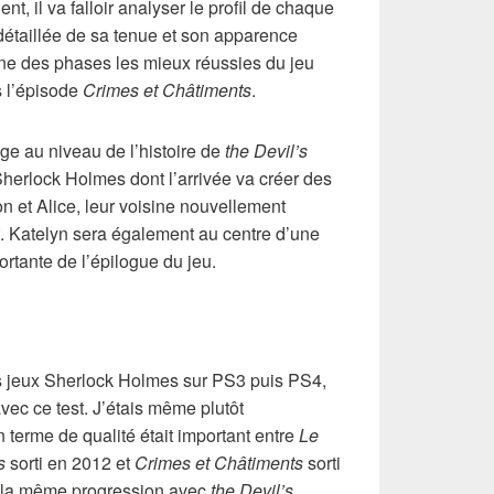
, il va falloir analyser le profil de chaque
détaillée de sa tenue et son apparence
une des phases les mieux réussies du jeu
s l’épisode
Crimes et Châtiments
.
uge au niveau de l’histoire de
the Devil’s
e Sherlock Holmes dont l’arrivée va créer des
n et Alice, leur voisine nouvellement
t. Katelyn sera également au centre d’une
ortante de l’épilogue du jeu.
ers jeux Sherlock Holmes sur PS3 puis PS4,
avec ce test. J’étais même plutôt
 terme de qualité était important entre
Le
s
sorti en 2012 et
Crimes et Châtiments
sorti
r la même progression avec
the Devil’s