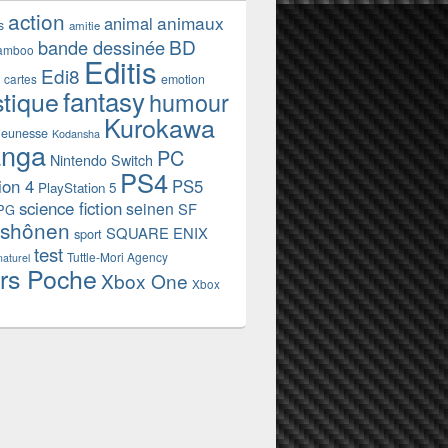
action
animaux
animal
s
amitie
BD
bande dessinée
amboo
Editis
Edi8
emotion
cartes
fantasy
stique
humour
Kurokawa
jeunesse
Kodansha
nga
PC
Nintendo Switch
PS4
ion 4
PS5
PlayStation 5
science fiction
seinen
SF
PG
shônen
SQUARE ENIX
sport
test
Tuttle-Mori Agency
naturel
rs Poche
Xbox One
Xbox