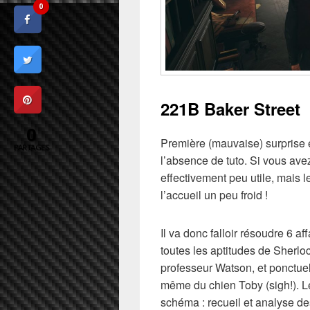
0
221B Baker Street
0
Première (mauvaise) surprise 
PARTAGES
l’absence de tuto. Si vous av
effectivement peu utile, mais 
l’accueil un peu froid !
Il va donc falloir résoudre 6 a
toutes les aptitudes de Sherlo
professeur Watson, et ponctue
même du chien Toby (sigh!). Le
schéma : recueil et analyse de