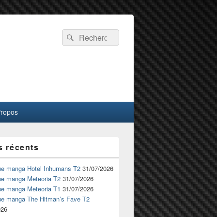
Recherche :
Rechercher
Propos
s récents
ue manga Hotel Inhumans T2
31/07/2026
ue manga Meteoria T2
31/07/2026
ue manga Meteoria T1
31/07/2026
ue manga The Hitman’s Fave T2
026