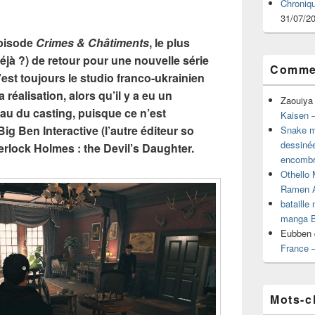
Chroniq
31/07/2
épisode
Crimes & Châtiments
, le plus
éjà ?) de retour pour une nouvelle série
Commen
st toujours le studio franco-ukrainien
réalisation, alors qu’il y a eu un
Zaouiya
au du casting, puisque ce n’est
Kaisen –
ig Ben Interactive (l’autre éditeur so
Snake mu
dessiné
herlock Holmes : the Devil’s Daughter.
encombr
Othello 
Ramen 
bataille
manga B
Eubben
France 
Mots-c