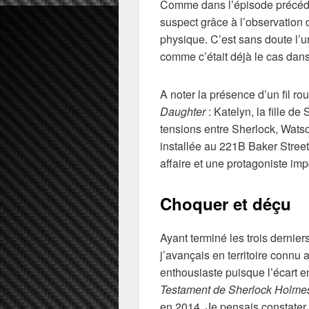
Comme dans l’épisode précédent
suspect grâce à l’observation 
physique. C’est sans doute l’
comme c’était déjà le cas dan
A noter la présence d’un fil ro
Daughter
: Katelyn, la fille d
tensions entre Sherlock, Watso
installée au 221B Baker Stree
affaire et une protagoniste imp
Choquer et déçu
Ayant terminé les trois derni
j’avançais en territoire connu 
enthousiaste puisque l’écart en
Testament de Sherlock Holme
en 2014. Je pensais constate