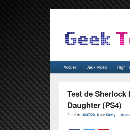
GeekTest
Blog jeux-vidéo et high-tech
Menu
Accueil
Jeux Vidéo
High T
principal
Test de Sherlock 
Daughter (PS4)
Posté le
16/07/2016
par
Samy
—
Aucu