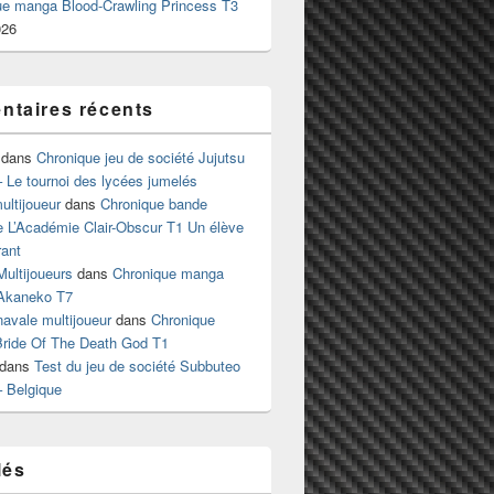
ue manga Blood-Crawling Princess T3
026
taires récents
dans
Chronique jeu de société Jujutsu
 Le tournoi des lycées jumelés
ltijoueur
dans
Chronique bande
e L’Académie Clair-Obscur T1 Un élève
ant
Multijoueurs
dans
Chronique manga
Akaneko T7
 navale multijoueur
dans
Chronique
ride Of The Death God T1
dans
Test du jeu de société Subbuteo
– Belgique
lés