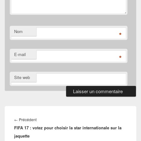
Nom
*
E-mail
*
Site web
Navigation
de
Article
←
Précédent
l’article
FIFA 17 : votez pour choisir la star internationale sur la
précédent :
jaquette