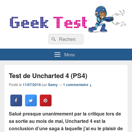
GeekTest
Recherche :
Blog jeux-vidéo et high-tech
Rechercher
Menu
Test de Uncharted 4 (PS4)
Posté le
11/07/2016
par
Samy
—
1 commentaire ↓
Salué presque unanimement par la critique lors de
sa sortie au mois de mai, Uncharted 4 est la
conclusion d’une saga à laquelle j’ai eu le plaisir de