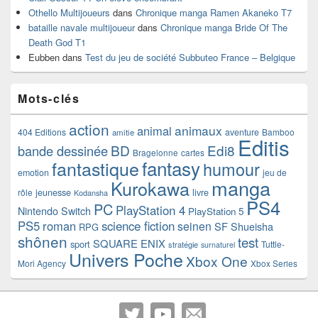
Othello Multijoueurs
dans
Chronique manga Ramen Akaneko T7
bataille navale multijoueur
dans
Chronique manga Bride Of The
Death God T1
Eubben
dans
Test du jeu de société Subbuteo France – Belgique
Mots-clés
action
animaux
animal
404 Editions
aventure
Bamboo
amitie
Editis
BD
Edi8
bande dessinée
Bragelonne
cartes
fantasy
fantastique
humour
emotion
jeu de
manga
Kurokawa
rôle
jeunesse
livre
Kodansha
PS4
PC
PlayStation 4
Nintendo Switch
PlayStation 5
PS5
roman
science fiction
seinen
SF
Shueisha
RPG
shônen
test
SQUARE ENIX
sport
Tuttle-
stratégie
surnaturel
Univers Poche
Xbox One
Mori Agency
Xbox Series