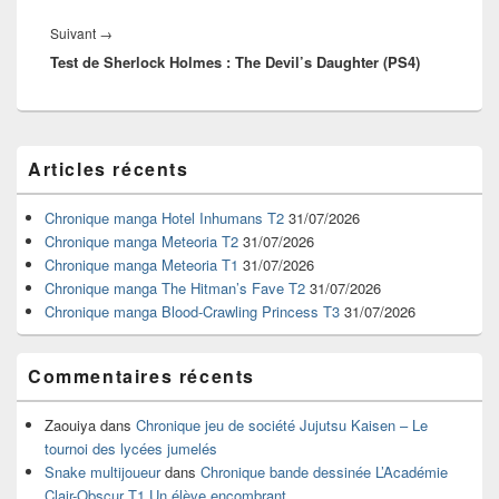
Article
Suivant
→
Test de Sherlock Holmes : The Devil’s Daughter (PS4)
suivant :
Zone
Articles récents
principale
de
widget
Chronique manga Hotel Inhumans T2
31/07/2026
pour
Chronique manga Meteoria T2
31/07/2026
la
Chronique manga Meteoria T1
31/07/2026
barre
Chronique manga The Hitman’s Fave T2
31/07/2026
latérale
Chronique manga Blood-Crawling Princess T3
31/07/2026
Commentaires récents
Zaouiya
dans
Chronique jeu de société Jujutsu Kaisen – Le
tournoi des lycées jumelés
Snake multijoueur
dans
Chronique bande dessinée L’Académie
Clair-Obscur T1 Un élève encombrant