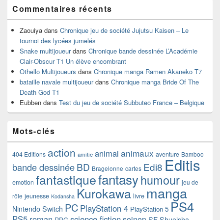
Commentaires récents
Zaouiya
dans
Chronique jeu de société Jujutsu Kaisen – Le
tournoi des lycées jumelés
Snake multijoueur
dans
Chronique bande dessinée L’Académie
Clair-Obscur T1 Un élève encombrant
Othello Multijoueurs
dans
Chronique manga Ramen Akaneko T7
bataille navale multijoueur
dans
Chronique manga Bride Of The
Death God T1
Eubben
dans
Test du jeu de société Subbuteo France – Belgique
Mots-clés
action
animaux
animal
404 Editions
aventure
Bamboo
amitie
Editis
BD
Edi8
bande dessinée
Bragelonne
cartes
fantasy
fantastique
humour
emotion
jeu de
manga
Kurokawa
rôle
jeunesse
livre
Kodansha
PS4
PC
PlayStation 4
Nintendo Switch
PlayStation 5
PS5
roman
science fiction
seinen
SF
Shueisha
RPG