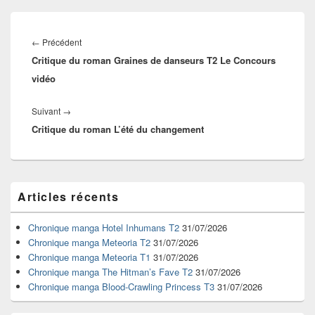
Navigation
de
Article
←
Précédent
l’article
Critique du roman Graines de danseurs T2 Le Concours
précédent :
vidéo
Article
Suivant
→
Critique du roman L’été du changement
suivant :
Zone
Articles récents
principale
de
widget
Chronique manga Hotel Inhumans T2
31/07/2026
pour
Chronique manga Meteoria T2
31/07/2026
la
Chronique manga Meteoria T1
31/07/2026
barre
Chronique manga The Hitman’s Fave T2
31/07/2026
latérale
Chronique manga Blood-Crawling Princess T3
31/07/2026