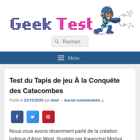
GeekTest
Recherche :
Blog jeux-vidéo et high-tech
Rechercher
Menu
Test du Tapis de jeu À la Conquête
des Catacombes
Posté le
23/10/2020
par
Inod
—
Aucun commentaire ↓
Nous vous avons récemment parlé de la création
ludique d’Aron West, illustrée par Kwanchai Moriya.